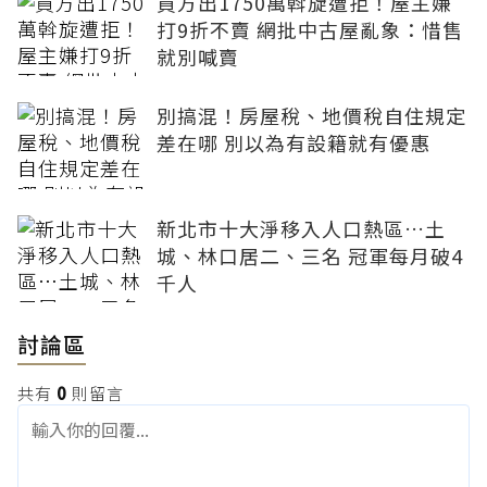
買方出1750萬斡旋遭拒！屋主嫌
打9折不賣 網批中古屋亂象：惜售
就別喊賣
別搞混！房屋稅、地價稅自住規定
差在哪 別以為有設籍就有優惠
新北市十大淨移入人口熱區…土
城、林口居二、三名 冠軍每月破4
千人
討論區
共有
0
則留言