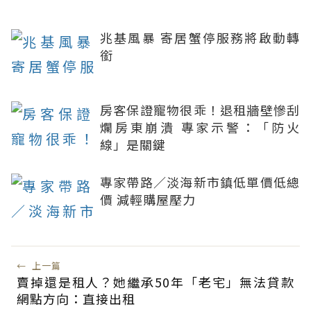
兆基風暴 寄居蟹停服務將啟動轉
銜
房客保證寵物很乖！退租牆壁慘刮
爛房東崩潰 專家示警：「防火
線」是關鍵
專家帶路／淡海新市鎮低單價低總
價 減輕購屋壓力
←
上一篇
賣掉還是租人？她繼承50年「老宅」無法貸款
網點方向：直接出租