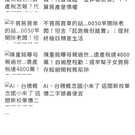
算房產是債權
不買房買車的話...0050早開除老
闆！坦言「起跑晚但踏實」：理財
終極目標是生活
陳重銘曝母親過世...遺產稅達4800
萬！自揭歷程勸：提早幫子女買房
存股避開稅務陷阱
AI、台積概念國小來了 這間新校單
價二字頭最便宜
小孩外縣市求學「買房代租」怕被
查？陳重銘：善用244萬免稅額、
或直接登記子女名下最省稅