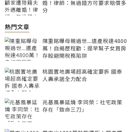
婚！律師：無過錯方可要求賠償多
分
熱門文章
陳重銘曝母親過世...遺產稅達4800
萬！自揭歷程勸：提早幫子女買房
存股避開稅務陷阱
桃園置地廣場超高確定要拆 國泰
人壽承諾全力配合
兆基風暴延燒 李同榮：社宅政策
存在「致命三刀」