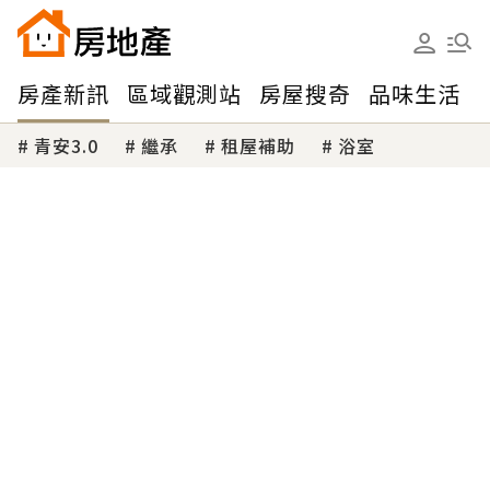
房產新訊
區域觀測站
房屋搜奇
品味生活
青安3.0
繼承
租屋補助
浴室