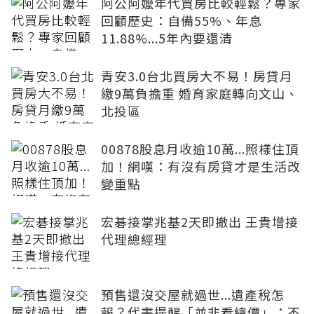
阿公阿嬤年代買房比較輕鬆？專家
回顧歷史：自備55%、年息
11.88%...5年內要還清
青安3.0台北買房大不易！房貸月
繳9萬負擔重 婚育家庭轉向文山、
北投區
00878股息月收逾10萬...照樣住頂
加！網嘆：有沒有房貸才是生活改
變重點
宏碁接掌兆基2天即撤出 王貴增接
代理總經理
預售還沒交屋就過世...遺產稅怎
報？代書提醒「並非看總價」：不