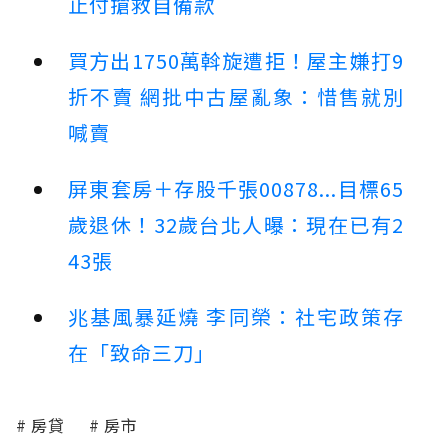
止付搶救自備款
買方出1750萬斡旋遭拒！屋主嫌打9
折不賣 網批中古屋亂象：惜售就別
喊賣
屏東套房＋存股千張00878...目標65
歲退休！32歲台北人曝：現在已有2
43張
兆基風暴延燒 李同榮：社宅政策存
在「致命三刀」
房貸
房市