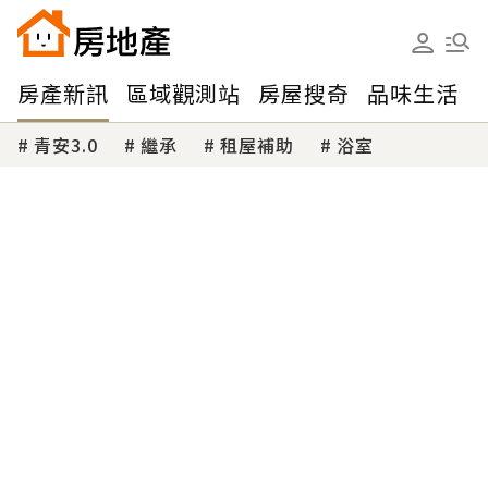
房產新訊
區域觀測站
房屋搜奇
品味生活
青安3.0
繼承
租屋補助
浴室