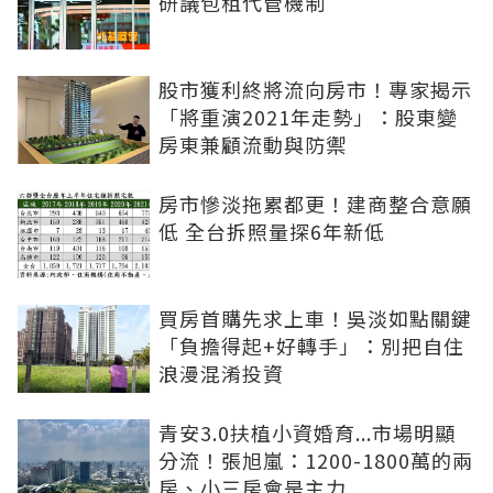
研議包租代管機制
股市獲利終將流向房市！專家揭示
「將重演2021年走勢」：股東變
房東兼顧流動與防禦
房市慘淡拖累都更！建商整合意願
低 全台拆照量探6年新低
買房首購先求上車！吳淡如點關鍵
「負擔得起+好轉手」：別把自住
浪漫混淆投資
青安3.0扶植小資婚育...市場明顯
分流！張旭嵐：1200-1800萬的兩
房、小三房會是主力