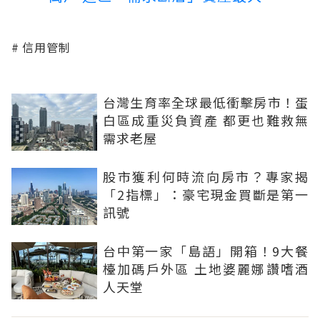
信用管制
台灣生育率全球最低衝擊房市！蛋
白區成重災負資產 都更也難救無
需求老屋
股市獲利何時流向房市？專家揭
「2指標」：豪宅現金買斷是第一
訊號
台中第一家「島語」開箱！9大餐
檯加碼戶外區 土地婆麗娜讚嗜酒
人天堂