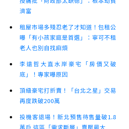
授痛批「財政部太缺德」：根本劫貧
濟富
租屋市場多殘忍老了才知道！包租公
曝「有小孩家庭是首選」：寧可不租
老人也別自找麻煩
李遠哲大直水岸豪宅「房價又破
底」！專家曝原因
頂級豪宅打折賣！「台北之星」交易
再度跌破200萬
投機客退場！新北預售待售量破1.8
萬戶 這區「需求斷層」賣壓最大