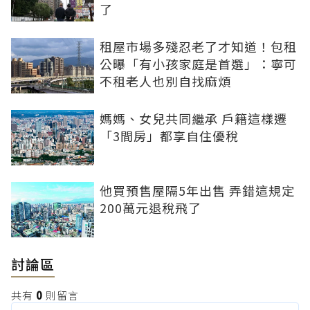
了
租屋市場多殘忍老了才知道！包租
公曝「有小孩家庭是首選」：寧可
不租老人也別自找麻煩
媽媽、女兒共同繼承 戶籍這樣遷
「3間房」都享自住優稅
他買預售屋隔5年出售 弄錯這規定
200萬元退稅飛了
討論區
共有
0
則留言