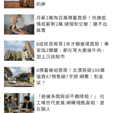
的夢
月薪3萬掏百萬積蓄買房！他遇疫
情底薪剩2萬 硬撐到交屋：繳不出
再賣
8成民眾再等1年才願進場買房！專
家指2關鍵：都在等大選端牛肉、
加上沉迷股市
0積蓄被迫買房！北漂族砸100萬
搶買A7預售破7字頭 網驚：割韭
菜？
「爸擁多間房卻不願降租！」 社
工嘆世代差異 網曝殘酷真相：是
在篩人