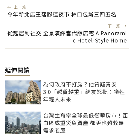
←
上一篇
今年新北店王落腳這夜市 林口包辦三四五名
下一篇
→
從起居到社交 全景演繹當代飯店宅 A Panorami
c Hotel-Style Home
延伸閱讀
為何政府不打房？他質疑青安
3.0「越貸越重」網友怒批：犧牲
年輕人未來
台灣生育率全球最低衝擊房市！蛋
白區成重災負資產 都更也難救無
需求老屋