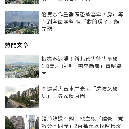
追買炒作重劃區恐被套牢！房市等
不到全面崩盤 但「對的房子」能
先漲
熱門文章
投機客退場！新北預售待售量破
1.8萬戶 這區「需求斷層」賣壓最
大
李遠哲大直水岸豪宅「房價又破
底」！專家曝原因
設戶籍還不夠！他主張「睡覺、煮
飯分不同屋」2百萬元退稅照樣沒