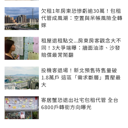
欠租1年房東恐慘虧逾30萬！包租
代管成風潮：空置與呆帳風險全轉
嫁
租屋退租點交...房東房客觀念大不
同！3大爭端曝：牆面油漆、沙發
賠償最常鬧翻
投機客退場！新北預售待售量破
1.8萬戶 這區「需求斷層」賣壓最
大
寄居蟹恐退出社宅包租代管 全台
6800戶轉銜方向曝光