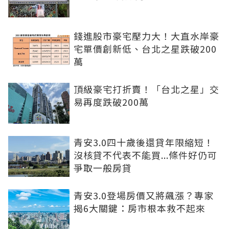
錢進股市豪宅壓力大！大直水岸豪
宅單價創新低、台北之星跌破200
萬
頂級豪宅打折賣！「台北之星」交
易再度跌破200萬
青安3.0四十歲後還貸年限縮短！
沒核貸不代表不能買...條件好仍可
爭取一般房貸
青安3.0登場房價又將飆漲？專家
揭6大關鍵：房市根本救不起來