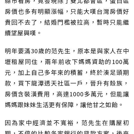
縣市看房，竟發現除了雙北都會區，蛋白區
房價也多有明顯漲幅，只能大嘆台灣房價好
貴回不去了，結婚門檻被拉高，暫時只能繼
續望屋興嘆。
明年要滿30歲的范先生，原本是與家人在中
壢租屋同住，兩年前收下媽媽資助的100萬
元，加上自己多年來的積蓄，終於湊足頭期
款，買下龍潭透天社區一戶，晉升有殼族，
房價含裝潢費用，高達1000多萬元，但能讓
媽媽跟妹妹生活更有保障，讓他甘之如飴。
因為家中經濟並不寬裕，范先生在購屋初
期，不停的比較各家銀行的貸款方案，後來