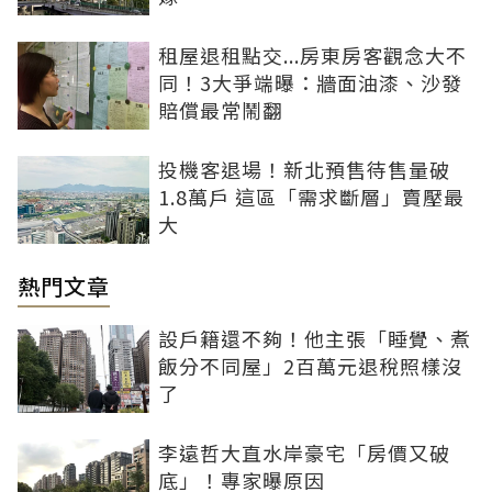
租屋退租點交...房東房客觀念大不
同！3大爭端曝：牆面油漆、沙發
賠償最常鬧翻
投機客退場！新北預售待售量破
1.8萬戶 這區「需求斷層」賣壓最
大
熱門文章
設戶籍還不夠！他主張「睡覺、煮
飯分不同屋」2百萬元退稅照樣沒
了
李遠哲大直水岸豪宅「房價又破
底」！專家曝原因