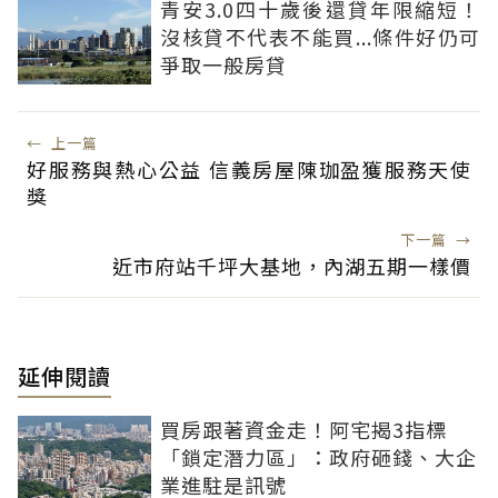
青安3.0四十歲後還貸年限縮短！
沒核貸不代表不能買...條件好仍可
爭取一般房貸
←
上一篇
好服務與熱心公益 信義房屋陳珈盈獲服務天使
獎
下一篇
→
近市府站千坪大基地，內湖五期一樣價
延伸閱讀
買房跟著資金走！阿宅揭3指標
「鎖定潛力區」：政府砸錢、大企
業進駐是訊號