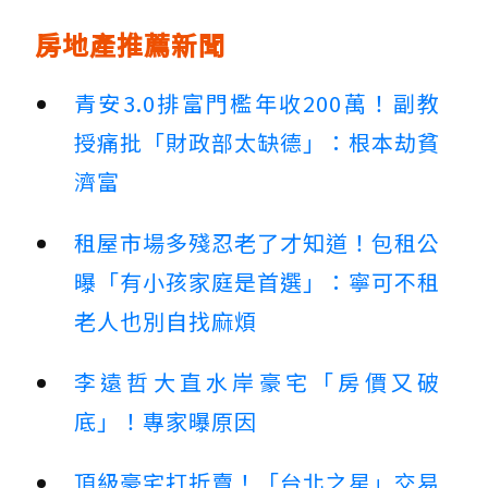
房地產推薦新聞
青安3.0排富門檻年收200萬！副教
授痛批「財政部太缺德」：根本劫貧
濟富
租屋市場多殘忍老了才知道！包租公
曝「有小孩家庭是首選」：寧可不租
老人也別自找麻煩
李遠哲大直水岸豪宅「房價又破
底」！專家曝原因
頂級豪宅打折賣！「台北之星」交易