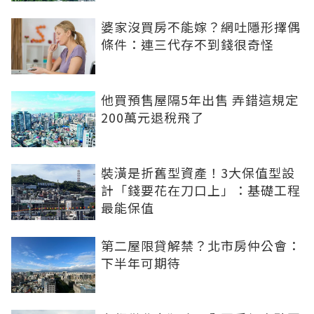
婆家沒買房不能嫁？網吐隱形擇偶
條件：連三代存不到錢很奇怪
他買預售屋隔5年出售 弄錯這規定
200萬元退稅飛了
裝潢是折舊型資產！3大保值型設
計「錢要花在刀口上」：基礎工程
最能保值
第二屋限貸解禁？北市房仲公會：
下半年可期待