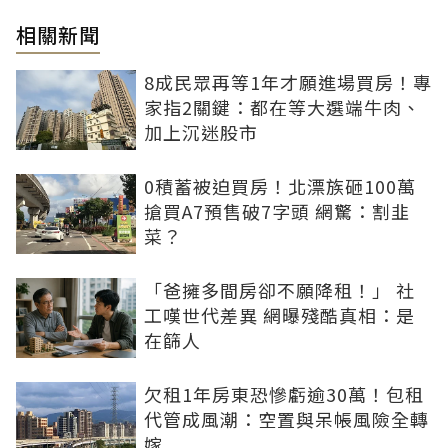
相關新聞
8成民眾再等1年才願進場買房！專
家指2關鍵：都在等大選端牛肉、
加上沉迷股市
0積蓄被迫買房！北漂族砸100萬
搶買A7預售破7字頭 網驚：割韭
菜？
「爸擁多間房卻不願降租！」 社
工嘆世代差異 網曝殘酷真相：是
在篩人
欠租1年房東恐慘虧逾30萬！包租
代管成風潮：空置與呆帳風險全轉
嫁