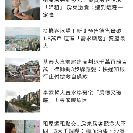
「降租」 房東激賞：遇到這種一
定降
投機客退場！新北預售待售量破
1.8萬戶 這區「需求斷層」賣壓最
大
基泰大直爛尾建商判退千萬再賠百
萬！律師揭3步驟應變：快通知銀
行止付搶救自備款
李遠哲大直水岸豪宅「房價又破
底」！專家曝原因
租屋退租點交...房東房客觀念大不
同！3大爭端曝：牆面油漆、沙發