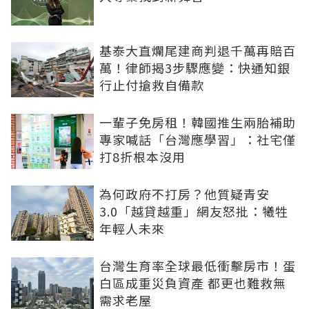
基泰大直爛尾建商判退千萬再賠百
萬！律師揭3步驟應變：快通知銀
行止付搶救自備款
一輩子免房租！韓國推生兩胎補助
專家喊話「台灣應學習」：社宅僅
打8折根本沒用
為何政府不打房？他質疑青安
3.0「越貸越重」網友怒批：犧牲
年輕人未來
台灣生育率全球最低衝擊房市！蛋
白區成重災負資產 都更也難救無
需求老屋