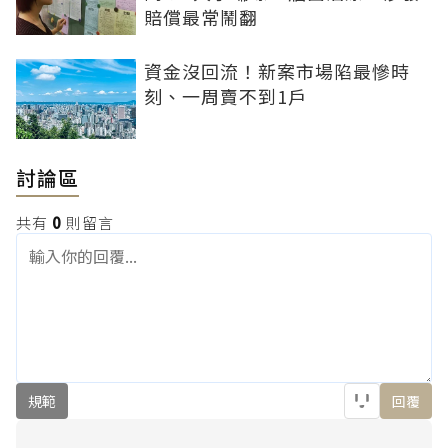
賠償最常鬧翻
資金沒回流！新案市場陷最慘時
刻、一周賣不到1戶
討論區
共有
0
則留言
規範
回覆