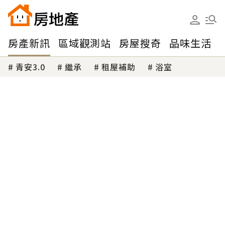
房產新訊
區域觀測站
房屋搜奇
品味生活
青安3.0
繼承
租屋補助
浴室