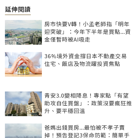
延伸閱讀
房市快要V轉！小孟老師指「明年
迎突破」：今年下半年是買點...資
金僅暫時被AI吸走
36%境外資金撐日本不動產交易
住宅、飯店及物流躍投資焦點
青安3.0變相降息！專家點「有望
助攻自住買盤」：政策沒要瘋狂推
升、要平穩回溫
爸媽出錢買房...最怕被不孝子賣
掉！預告登記3保命防範：簡單手