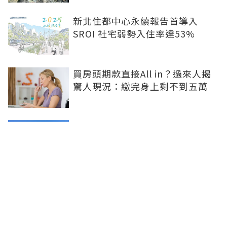
新北住都中心永續報告首導入
SROI 社宅弱勢入住率達53%
買房頭期款直接All in？過來人揭
驚人現況：繳完身上剩不到五萬
股市獲利何時流向房市？專家揭
「2指標」：豪宅現金買斷是第一
訊號
兆基風暴掀制度檢討 內政部著手
研議包租代管機制