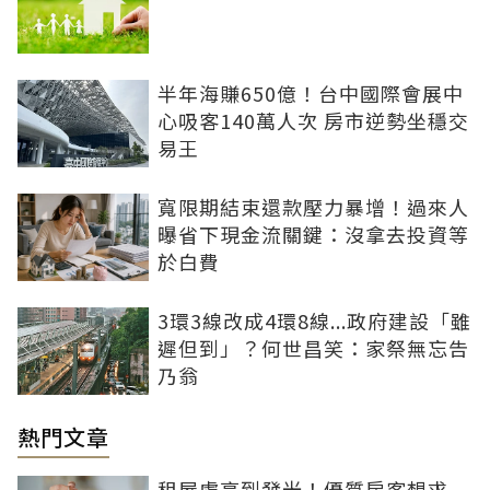
半年海賺650億！台中國際會展中
心吸客140萬人次 房市逆勢坐穩交
易王
寬限期結束還款壓力暴增！過來人
曝省下現金流關鍵：沒拿去投資等
於白費
3環3線改成4環8線...政府建設「雖
遲但到」？何世昌笑：家祭無忘告
乃翁
熱門文章
租屋處亮到發光！優質房客想求