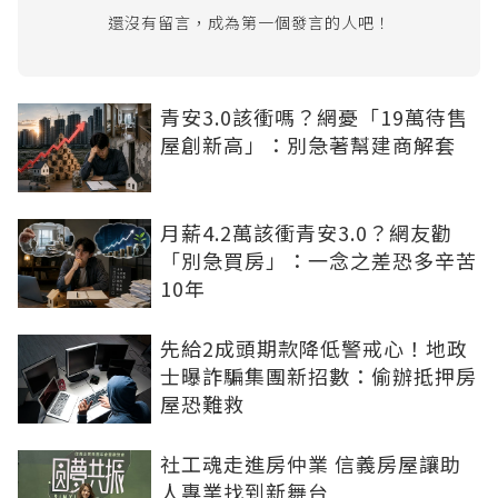
還沒有留言，成為第一個發言的人吧！
青安3.0該衝嗎？網憂「19萬待售
屋創新高」：別急著幫建商解套
月薪4.2萬該衝青安3.0？網友勸
「別急買房」：一念之差恐多辛苦
10年
先給2成頭期款降低警戒心！地政
士曝詐騙集團新招數：偷辦抵押房
屋恐難救
社工魂走進房仲業 信義房屋讓助
人專業找到新舞台