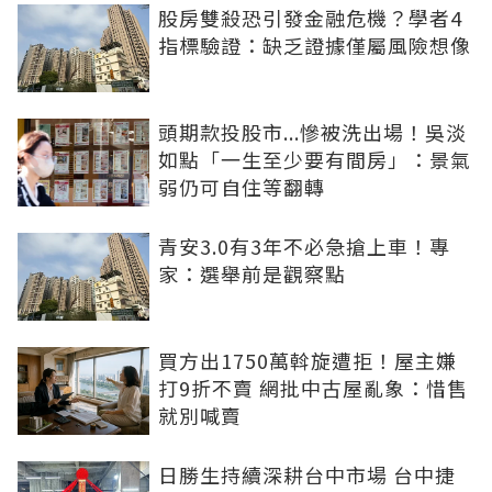
股房雙殺恐引發金融危機？學者4
指標驗證：缺乏證據僅屬風險想像
頭期款投股市...慘被洗出場！吳淡
如點「一生至少要有間房」：景氣
弱仍可自住等翻轉
青安3.0有3年不必急搶上車！專
家：選舉前是觀察點
買方出1750萬斡旋遭拒！屋主嫌
打9折不賣 網批中古屋亂象：惜售
就別喊賣
日勝生持續深耕台中市場 台中捷