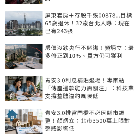
屏東套房＋存股千張00878...目標
65歲退休！32歲台北人曝：現在
已有243張
房價沒跌央行不鬆綁！顏炳立：最
多修正到10%、買方仍可獲利
青安3.0利息補貼退場！專家點
「傳產還款能力需關注」：科技業
支撐整體違約風險低
青安3.0排富門檻不必因縣市調
整！顏炳立：北市3500萬上限對
整體影響低