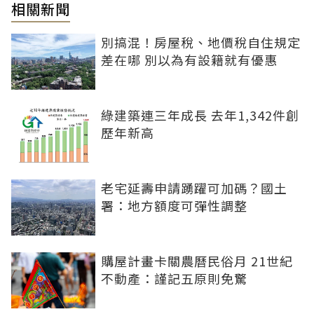
相關新聞
別搞混！房屋稅、地價稅自住規定
差在哪 別以為有設籍就有優惠
綠建築連三年成長 去年1,342件創
歷年新高
老宅延壽申請踴躍可加碼？國土
署：地方額度可彈性調整
購屋計畫卡關農曆民俗月 21世紀
不動產：謹記五原則免驚