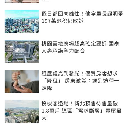
假日都回高雄住！他拿里長證明爭
197萬退稅仍敗訴
桃園置地廣場超高確定要拆 國泰
人壽承諾全力配合
租屋處亮到發光！優質房客想求
「降租」 房東激賞：遇到這種一
定降
投機客退場！新北預售待售量破
1.8萬戶 這區「需求斷層」賣壓最
大