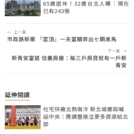
65歲退休！32歲台北人曝：現在
已有243張
←
上一篇
市政路新案 「雲頂」一夫當關奔出七期黑馬
下一篇
→
新青安當道 信義房屋：每三戶房貸就有一戶新
青安
延伸閱讀
社宅供需北熱南冷 新北城鄉局喊
話中央：應調整挹注更多資源給北
部