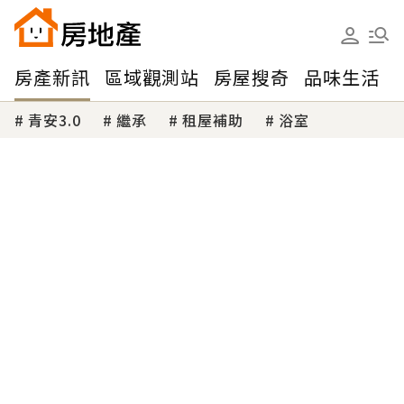
房產新訊
區域觀測站
房屋搜奇
品味生活
青安3.0
繼承
租屋補助
浴室