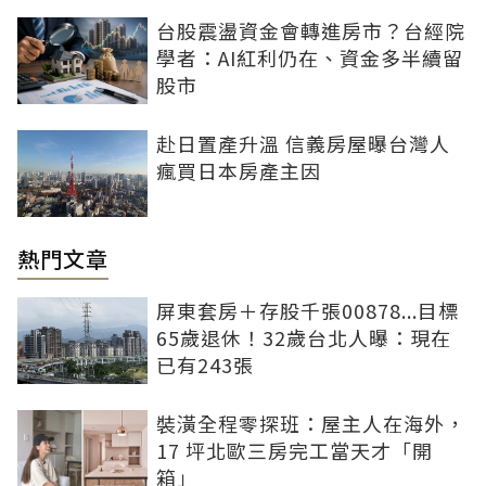
台股震盪資金會轉進房市？台經院
學者：AI紅利仍在、資金多半續留
股市
赴日置產升溫 信義房屋曝台灣人
瘋買日本房產主因
熱門文章
屏東套房＋存股千張00878...目標
65歲退休！32歲台北人曝：現在
已有243張
裝潢全程零探班：屋主人在海外，
17 坪北歐三房完工當天才「開
箱」