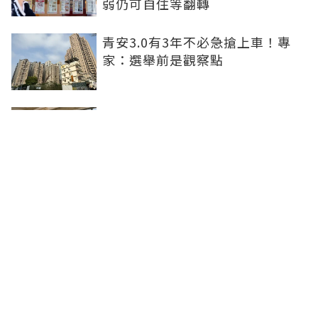
弱仍可自住等翻轉
青安3.0有3年不必急搶上車！專
家：選舉前是觀察點
買方出1750萬斡旋遭拒！屋主嫌
打9折不賣 網批中古屋亂象：惜售
就別喊賣
日勝生持續深耕台中市場 台中捷
運南屯站土地開發共構大樓開工動
土
聯合線上公司 著作權所有 ©2025