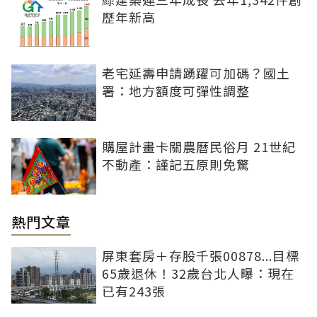
歷年新高
老宅延壽申請踴躍可加碼？國土
署：地方額度可彈性調整
購屋計畫卡關農曆民俗月 21世紀
不動產：謹記五原則免驚
熱門文章
屏東套房＋存股千張00878...目標
65歲退休！32歲台北人曝：現在
已有243張