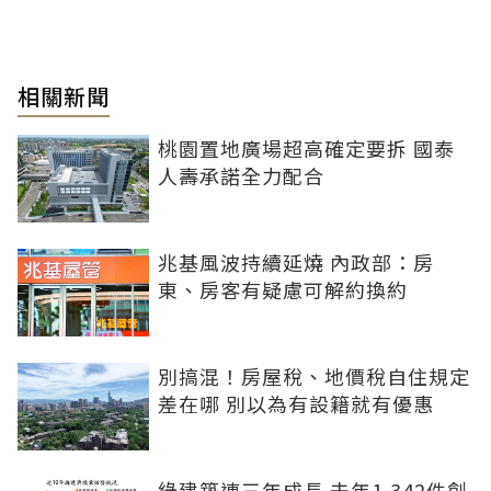
相關新聞
桃園置地廣場超高確定要拆 國泰
人壽承諾全力配合
兆基風波持續延燒 內政部：房
東、房客有疑慮可解約換約
別搞混！房屋稅、地價稅自住規定
差在哪 別以為有設籍就有優惠
綠建築連三年成長 去年1,342件創