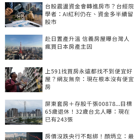
台股震盪資金會轉進房市？台經院
學者：AI紅利仍在、資金多半續留
股市
赴日置產升溫 信義房屋曝台灣人
瘋買日本房產主因
上591找買房永遠都找不到便宜好
屋？網友無奈：現在根本沒有便宜
房
屏東套房＋存股千張00878...目標
65歲退休！32歲台北人曝：現在
已有243張
房價沒跌央行不鬆綁！顏炳立：最