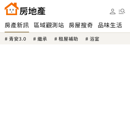
房產新訊
區域觀測站
房屋搜奇
品味生活
青安3.0
繼承
租屋補助
浴室