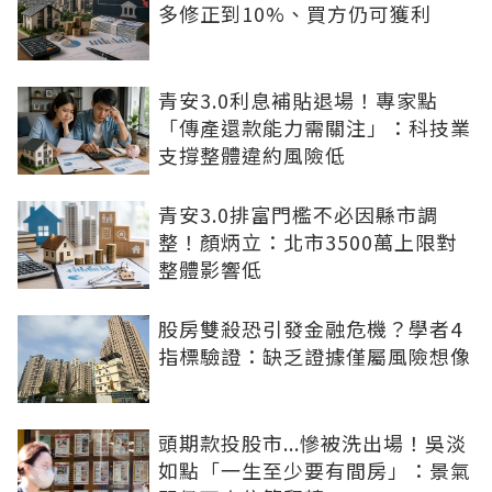
多修正到10%、買方仍可獲利
青安3.0利息補貼退場！專家點
「傳產還款能力需關注」：科技業
支撐整體違約風險低
青安3.0排富門檻不必因縣市調
整！顏炳立：北市3500萬上限對
整體影響低
股房雙殺恐引發金融危機？學者4
指標驗證：缺乏證據僅屬風險想像
頭期款投股市...慘被洗出場！吳淡
如點「一生至少要有間房」：景氣