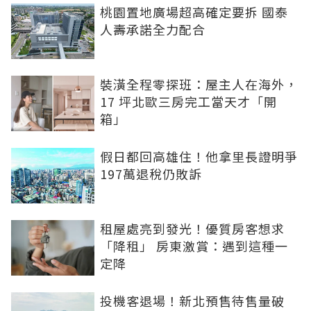
桃園置地廣場超高確定要拆 國泰
人壽承諾全力配合
裝潢全程零探班：屋主人在海外，
17 坪北歐三房完工當天才「開
箱」
假日都回高雄住！他拿里長證明爭
197萬退稅仍敗訴
租屋處亮到發光！優質房客想求
「降租」 房東激賞：遇到這種一
定降
投機客退場！新北預售待售量破