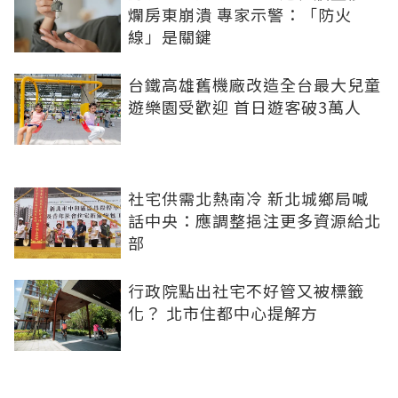
爛房東崩潰 專家示警：「防火
線」是關鍵
台鐵高雄舊機廠改造全台最大兒童
遊樂園受歡迎 首日遊客破3萬人
社宅供需北熱南冷 新北城鄉局喊
話中央：應調整挹注更多資源給北
部
行政院點出社宅不好管又被標籤
化？ 北市住都中心提解方