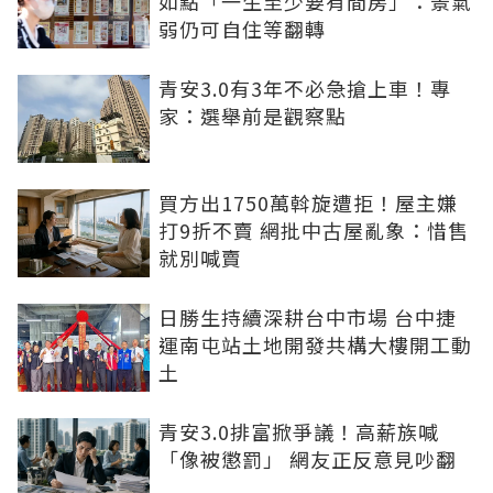
如點「一生至少要有間房」：景氣
弱仍可自住等翻轉
青安3.0有3年不必急搶上車！專
家：選舉前是觀察點
買方出1750萬斡旋遭拒！屋主嫌
打9折不賣 網批中古屋亂象：惜售
就別喊賣
日勝生持續深耕台中市場 台中捷
運南屯站土地開發共構大樓開工動
土
青安3.0排富掀爭議！高薪族喊
「像被懲罰」 網友正反意見吵翻