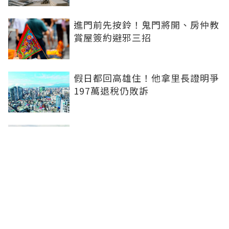
進門前先按鈴！鬼門將開、房仲教
賞屋簽約避邪三招
假日都回高雄住！他拿里長證明爭
197萬退稅仍敗訴
房市快要V轉！小孟老師指「明年
迎突破」：今年下半年是買點...資
金僅暫時被AI吸走
36%境外資金撐日本不動產交易
住宅、飯店及物流躍投資焦點