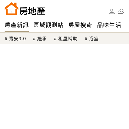
房產新訊
區域觀測站
房屋搜奇
品味生活
青安3.0
繼承
租屋補助
浴室