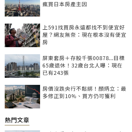
瘋買日本房產主因
上591找買房永遠都找不到便宜好
屋？網友無奈：現在根本沒有便宜
房
屏東套房＋存股千張00878...目標
65歲退休！32歲台北人曝：現在
已有243張
房價沒跌央行不鬆綁！顏炳立：最
多修正到10%、買方仍可獲利
熱門文章