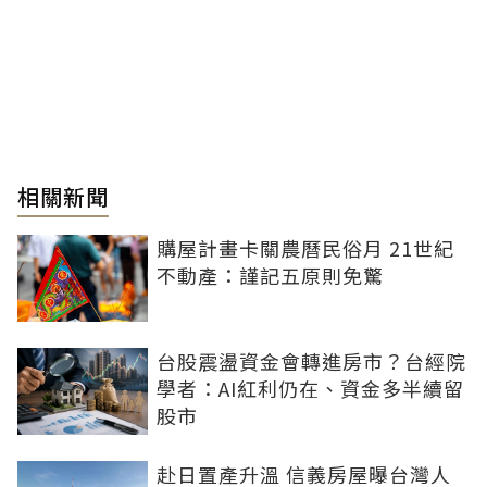
相關新聞
購屋計畫卡關農曆民俗月 21世紀
不動產：謹記五原則免驚
台股震盪資金會轉進房市？台經院
學者：AI紅利仍在、資金多半續留
股市
赴日置產升溫 信義房屋曝台灣人