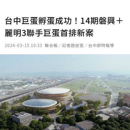
台中巨蛋孵蛋成功！14期磐興＋
麗明3聯手巨蛋首排新案
2024-03-15 10:33
聯合報／記者趙容萱／台中即時報導