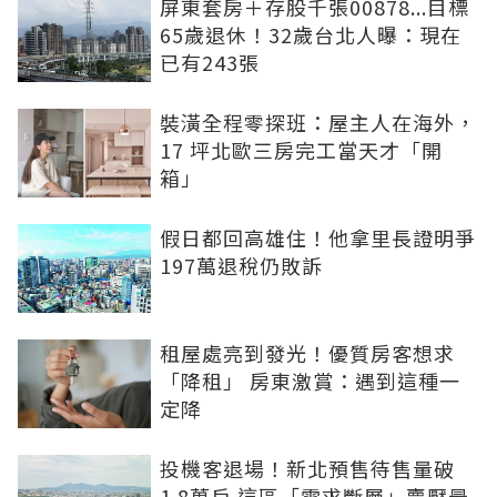
屏東套房＋存股千張00878...目標
65歲退休！32歲台北人曝：現在
已有243張
裝潢全程零探班：屋主人在海外，
17 坪北歐三房完工當天才「開
箱」
假日都回高雄住！他拿里長證明爭
197萬退稅仍敗訴
租屋處亮到發光！優質房客想求
「降租」 房東激賞：遇到這種一
定降
投機客退場！新北預售待售量破
1.8萬戶 這區「需求斷層」賣壓最