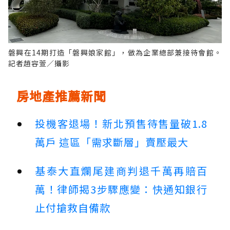
磐興在14期打造「磐興娘家館」，做為企業總部兼接待會館。
記者趙容萱／攝影
房地產推薦新聞
投機客退場！新北預售待售量破1.8
萬戶 這區「需求斷層」賣壓最大
基泰大直爛尾建商判退千萬再賠百
萬！律師揭3步驟應變：快通知銀行
止付搶救自備款