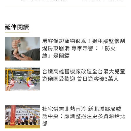
延伸閱讀
房客保證寵物很乖！退租牆壁慘刮
爛房東崩潰 專家示警：「防火
線」是關鍵
台鐵高雄舊機廠改造全台最大兒童
遊樂園受歡迎 首日遊客破3萬人
社宅供需北熱南冷 新北城鄉局喊
話中央：應調整挹注更多資源給北
部