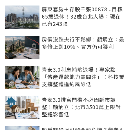
屏東套房＋存股千張00878...目標
65歲退休！32歲台北人曝：現在
已有243張
房價沒跌央行不鬆綁！顏炳立：最
多修正到10%、買方仍可獲利
青安3.0利息補貼退場！專家點
「傳產還款能力需關注」：科技業
支撐整體違約風險低
青安3.0排富門檻不必因縣市調
整！顏炳立：北市3500萬上限對
整體影響低
股房雙殺恐引發金融危機？學者4