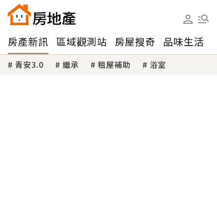
房產新訊
區域觀測站
房屋搜奇
品味生活
青安3.0
繼承
租屋補助
浴室