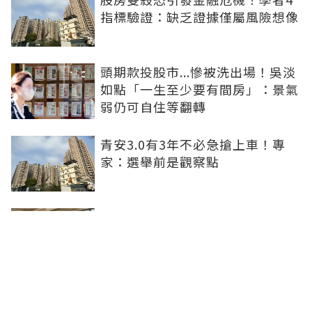
指標驗證：缺乏證據僅屬風險想像
頭期款投股市...慘被洗出場！吳淡
如點「一生至少要有間房」：景氣
弱仍可自住等翻轉
青安3.0有3年不必急搶上車！專
家：選舉前是觀察點
買方出1750萬斡旋遭拒！屋主嫌
打9折不賣 網批中古屋亂象：惜售
就別喊賣
日勝生持續深耕台中市場 台中捷
運南屯站土地開發共構大樓開工動