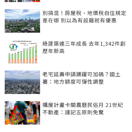
別搞混！房屋稅、地價稅自住規定
差在哪 別以為有設籍就有優惠
綠建築連三年成長 去年1,342件創
歷年新高
老宅延壽申請踴躍可加碼？國土
署：地方額度可彈性調整
購屋計畫卡關農曆民俗月 21世紀
不動產：謹記五原則免驚