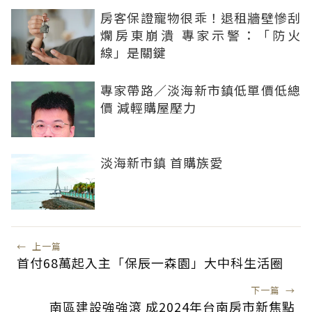
房客保證寵物很乖！退租牆壁慘刮
爛房東崩潰 專家示警：「防火
線」是關鍵
專家帶路／淡海新市鎮低單價低總
價 減輕購屋壓力
淡海新市鎮 首購族愛
←
上一篇
首付68萬起入主「保辰一森園」大中科生活圈
下一篇
→
南區建設強強滾 成2024年台南房市新焦點