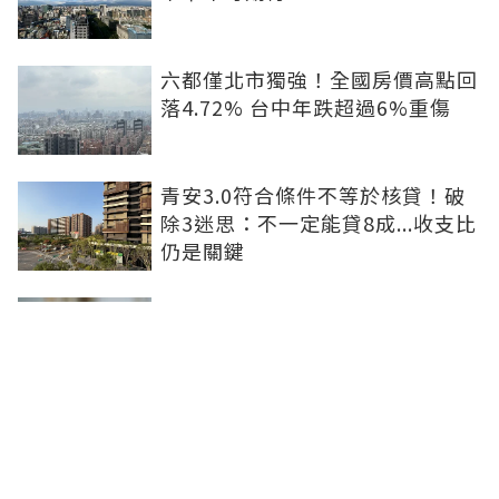
六都僅北市獨強！全國房價高點回
落4.72% 台中年跌超過6%重傷
青安3.0符合條件不等於核貸！破
除3迷思：不一定能貸8成...收支比
仍是關鍵
租屋處亮到發光！優質房客想求
「降租」 房東激賞：遇到這種一
定降
防社宅包租代管斷鏈 內政部：必
要時將向涉案業者求償