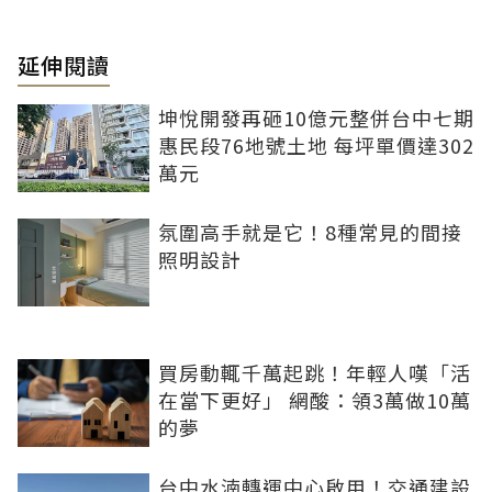
延伸閱讀
坤悅開發再砸10億元整併台中七期
惠民段76地號土地 每坪單價達302
萬元
氛圍高手就是它！8種常見的間接
照明設計
買房動輒千萬起跳！年輕人嘆「活
在當下更好」 網酸：領3萬做10萬
的夢
台中水湳轉運中心啟用！交通建設