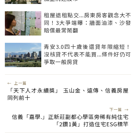
租屋退租點交...房東房客觀念大不
同！3大爭端曝：牆面油漆、沙發
賠償最常鬧翻
青安3.0四十歲後還貸年限縮短！
沒核貸不代表不能買...條件好仍可
爭取一般房貸
←
上一篇
「天下人才永續獎」 玉山金、遠傳、信義房屋
同列前十
下一篇
→
信義「嘉學.」正新莊副都心學區旁稀有純住宅
「2鑽1黃」打造住宅ESG標竿