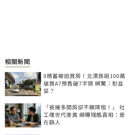
相關新聞
0積蓄被迫買房！北漂族砸100萬
搶買A7預售破7字頭 網驚：割韭
菜？
「爸擁多間房卻不願降租！」 社
工嘆世代差異 網曝殘酷真相：是
在篩人