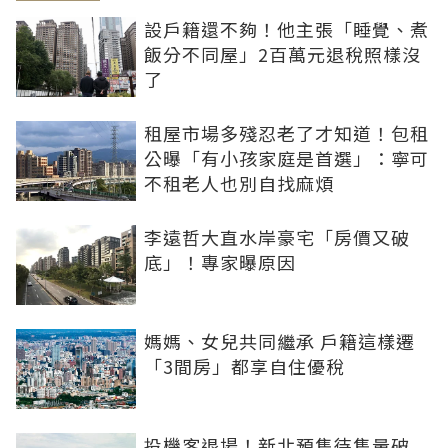
設戶籍還不夠！他主張「睡覺、煮
飯分不同屋」2百萬元退稅照樣沒
了
租屋市場多殘忍老了才知道！包租
公曝「有小孩家庭是首選」：寧可
不租老人也別自找麻煩
李遠哲大直水岸豪宅「房價又破
底」！專家曝原因
媽媽、女兒共同繼承 戶籍這樣遷
「3間房」都享自住優稅
投機客退場！新北預售待售量破