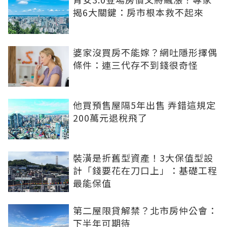
揭6大關鍵：房市根本救不起來
婆家沒買房不能嫁？網吐隱形擇偶
條件：連三代存不到錢很奇怪
他買預售屋隔5年出售 弄錯這規定
200萬元退稅飛了
裝潢是折舊型資產！3大保值型設
計「錢要花在刀口上」：基礎工程
最能保值
第二屋限貸解禁？北市房仲公會：
下半年可期待