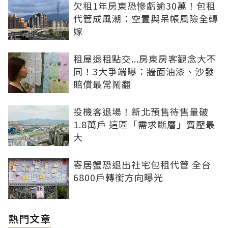
欠租1年房東恐慘虧逾30萬！包租
代管成風潮：空置與呆帳風險全轉
嫁
租屋退租點交...房東房客觀念大不
同！3大爭端曝：牆面油漆、沙發
賠償最常鬧翻
投機客退場！新北預售待售量破
1.8萬戶 這區「需求斷層」賣壓最
大
寄居蟹恐退出社宅包租代管 全台
6800戶轉銜方向曝光
熱門文章