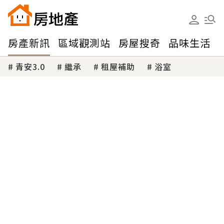
房產新訊
區域觀測站
房屋搜奇
品味生活
青安3.0
繼承
租屋補助
浴室