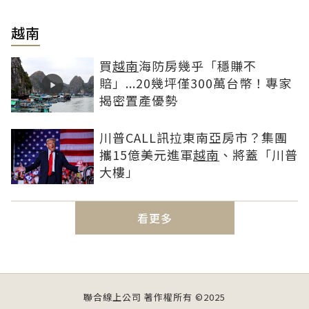
越南
買
越南
海防房幾乎「穩賺不
賠」...20幾坪僅300萬台幣！專家
揭密置產優勢
川普CALL訊拉東南亞房市？集團
攜15億美元進軍
越南
、將蓋「川普
大樓」
看更多
聯合線上公司 著作權所有 ©2025