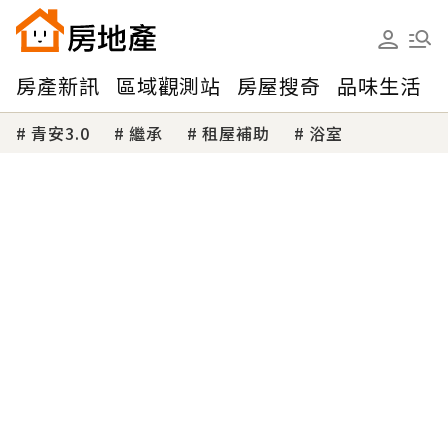
房產新訊
區域觀測站
房屋搜奇
品味生活
青安3.0
繼承
租屋補助
浴室