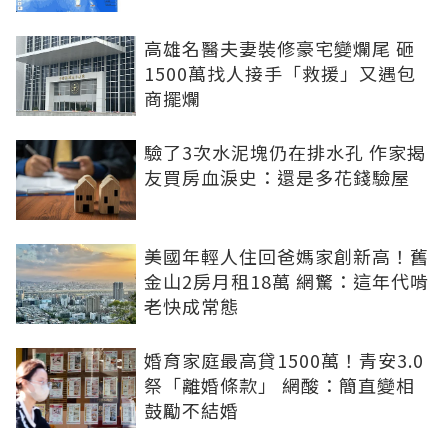
高雄名醫夫妻裝修豪宅變爛尾 砸
1500萬找人接手「救援」又遇包
商擺爛
驗了3次水泥塊仍在排水孔 作家揭
友買房血淚史：還是多花錢驗屋
美國年輕人住回爸媽家創新高！舊
金山2房月租18萬 網驚：這年代啃
老快成常態
婚育家庭最高貸1500萬！青安3.0
祭「離婚條款」 網酸：簡直變相
鼓勵不結婚