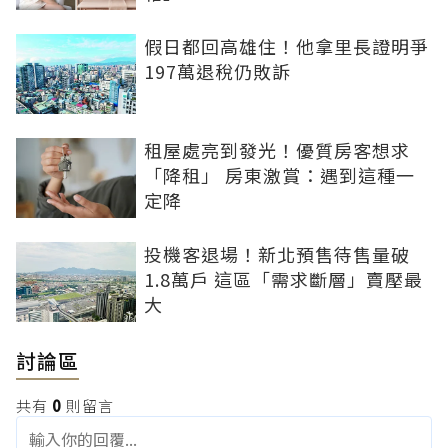
假日都回高雄住！他拿里長證明爭
197萬退稅仍敗訴
租屋處亮到發光！優質房客想求
「降租」 房東激賞：遇到這種一
定降
投機客退場！新北預售待售量破
1.8萬戶 這區「需求斷層」賣壓最
大
討論區
共有
0
則留言