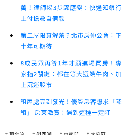
萬！律師揭3步驟應變：快通知銀行
止付搶救自備款
第二屋限貸解禁？北市房仲公會：下
半年可期待
8成民眾再等1年才願進場買房！專
家指2關鍵：都在等大選端牛肉、加
上沉迷股市
租屋處亮到發光！優質房客想求「降
租」 房東激賞：遇到這種一定降
現金流
倒閉潮
中南部
大安區