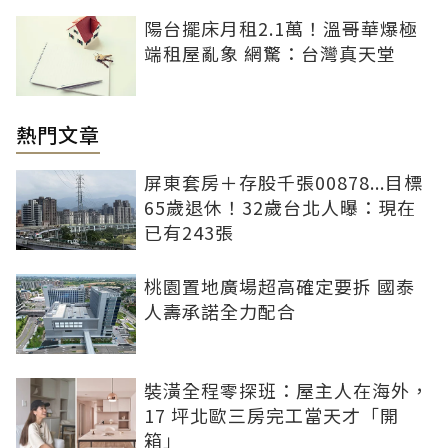
陽台擺床月租2.1萬！溫哥華爆極
端租屋亂象 網驚：台灣真天堂
熱門文章
屏東套房＋存股千張00878...目標
65歲退休！32歲台北人曝：現在
已有243張
桃園置地廣場超高確定要拆 國泰
人壽承諾全力配合
裝潢全程零探班：屋主人在海外，
17 坪北歐三房完工當天才「開
箱」