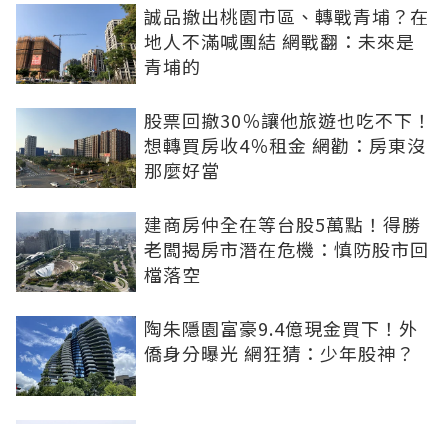
誠品撤出桃園市區、轉戰青埔？在
地人不滿喊團結 網戰翻：未來是
青埔的
股票回撤30％讓他旅遊也吃不下！
想轉買房收4％租金 網勸：房東沒
那麼好當
建商房仲全在等台股5萬點！得勝
老闆揭房市潛在危機：慎防股市回
檔落空
陶朱隱園富豪9.4億現金買下！外
僑身分曝光 網狂猜：少年股神？
樹林哪值得住、適合投資？網研究