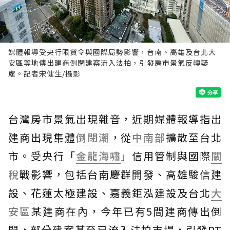
媒體報導受央行限貸令與國際局勢影響，台南、高雄及台北大
安區等地傳出建商倒閉建案流入法拍，引發房市景氣反轉疑
慮。記者宋健生/攝影
台灣房市景氣出現雜音，近期媒體報導指出
建商出現集體
倒閉潮
，從
中南部
擴散至台北
市。受央行「
金龍海嘯
」信用管制與國際
關
稅
戰影響，包括台南慶群開發、高雄駿信建
設、花蓮太極建設、嘉義鉅泓建設及台北
大
安區
某建商在內，今年已有5間建商傳出倒
閉，部分建案甚至已流入法拍市場，引發PT