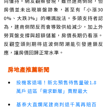
向僵持。網友觀察發現，雖然建商倒閉，但
房價並未出現崩盤跡象，甚至有「小漲30
0%、大跌3%」的嘲諷說法。多頭支持者認
為，建商倒閉反而會導致供給減少，加上外
勞買盤支撐與超額儲蓄，房價長期仍看漲。
反觀空頭則期待這波倒閉潮能引發連鎖反
應，讓房價回歸正常水準。
房地產推薦新聞
投機客退場！新北預售待售量破1.8
萬戶 這區「需求斷層」賣壓最大
基泰大直爛尾建商判退千萬再賠百