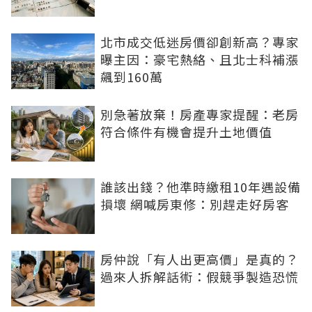
北市成交低迷房價卻創新高？專家
曝主因：豪宅熱絡、且北士科補漲
飆到160萬
別急著放棄！房產專家提醒：老房
符合條件有機會提升土地價值
誰該出錢？他準時繳租10年遇設備
損壞 網喊房東修：別趕走好房客
房仲說「有人出更高價」是真的？
過來人拆解話術：假競爭製造恐慌