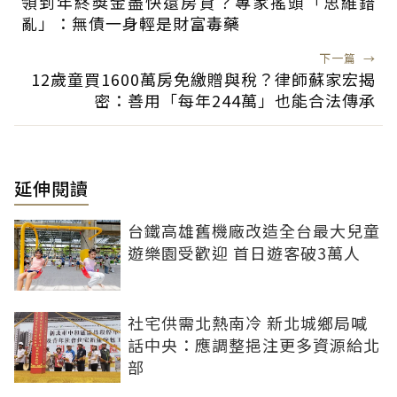
領到年終獎金盡快還房貸？專家搖頭「思維錯
亂」：無債一身輕是財富毒藥
下一篇
→
12歲童買1600萬房免繳贈與稅？律師蘇家宏揭
密：善用「每年244萬」也能合法傳承
延伸閱讀
台鐵高雄舊機廠改造全台最大兒童
遊樂園受歡迎 首日遊客破3萬人
社宅供需北熱南冷 新北城鄉局喊
話中央：應調整挹注更多資源給北
部