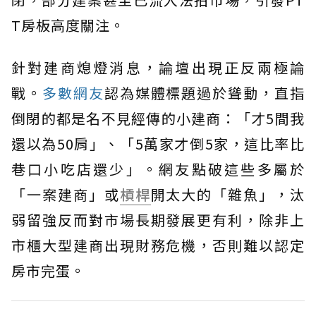
T房板高度關注。
針對建商熄燈消息，論壇出現正反兩極論
戰。
多數網友
認為媒體標題過於聳動，直指
倒閉的都是名不見經傳的小建商：「才5間我
還以為50肩」、「5萬家才倒5家，這比率比
巷口小吃店還少」。網友點破這些多屬於
「一案建商」或
槓桿
開太大的「雜魚」，汰
弱留強反而對市場長期發展更有利，除非上
市櫃大型建商出現財務危機，否則難以認定
房市完蛋。