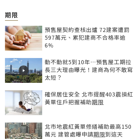
期限
預售屋契約查核出爐 72建案遭罰
597萬元、累犯建商不合格率逾
6%
動不動就5到10年…預售屋工期拉
長三大理由曝光！建商為何不敢寫
太短？
確保居住安全 北市提醒403震損紅
黃單住戶把握補助
期限
北市地震紅黃單修繕補助最高150
萬元 建管處曝申請
期限
到這天