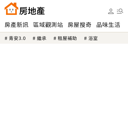
房產新訊
區域觀測站
房屋搜奇
品味生活
青安3.0
繼承
租屋補助
浴室