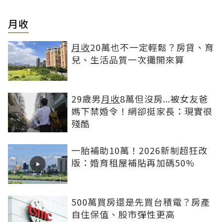
月收
月收
20萬也不一定輕鬆？房貸、育
兒、生活品質一次攤開來算
29歲男
月收
8萬但沒房...被女友爸
媽下禁婚令！網卻挺家長：現實很
殘酷
一胎補助10萬！2026新制超狂改
版：婚育租屋補貼再加碼50%
500萬買房還是先買台積電？房產
自住保值、股市彈性更高