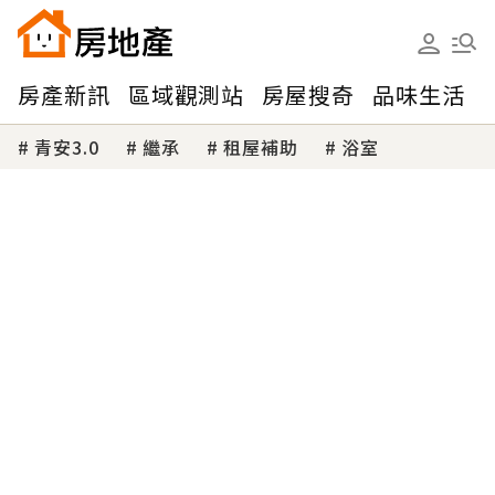
房產新訊
區域觀測站
房屋搜奇
品味生活
青安3.0
繼承
租屋補助
浴室