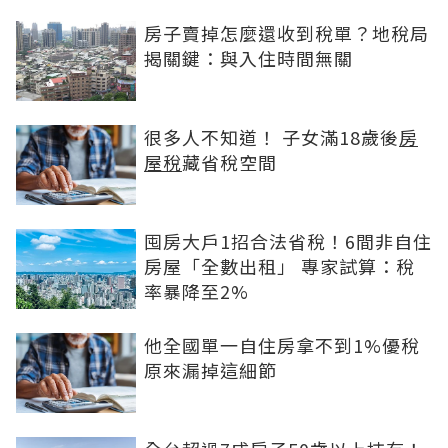
房子賣掉怎麼還收到稅單？地稅局
揭關鍵：與入住時間無關
很多人不知道！ 子女滿18歲後
房
屋稅
藏省稅空間
囤房大戶1招合法省稅！6間非自住
房屋「全數出租」 專家試算：稅
率暴降至2%
他全國單一自住房拿不到1%優稅
原來漏掉這細節