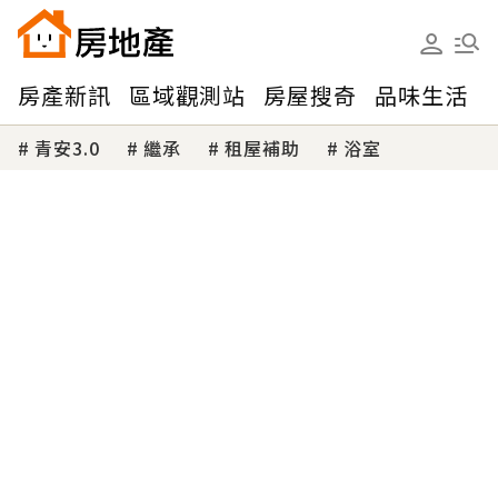
房產新訊
區域觀測站
房屋搜奇
品味生活
青安3.0
繼承
租屋補助
浴室