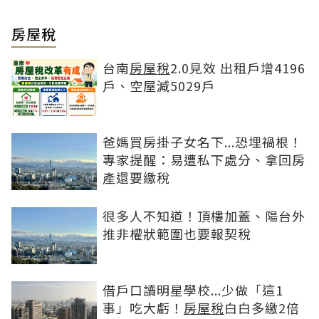
房屋稅
台南
房屋稅
2.0見效 出租戶增4196
戶、空屋減5029戶
爸媽買房掛子女名下...恐埋禍根！
專家提醒：易遭私下處分、拿回房
產還要繳稅
很多人不知道！頂樓加蓋、陽台外
推非權狀範圍也要報契稅
借戶口讀明星學校...少做「這1
事」吃大虧！
房屋稅
白白多繳2倍