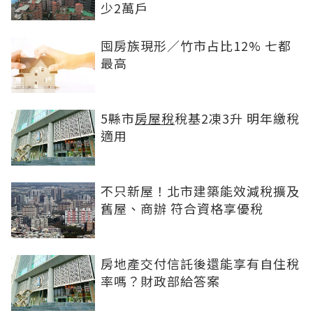
少2萬戶
囤房族現形／竹市占比12% 七都
最高
5縣市
房屋稅
稅基2凍3升 明年繳稅
適用
不只新屋！北市建築能效減稅擴及
舊屋、商辦 符合資格享優稅
房地產交付信託後還能享有自住稅
率嗎？財政部給答案