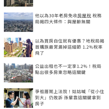
他以為30年老房免收
房屋稅
稅務
局揭四大條件：與屋齡無關
以為買房自住就有優惠？地稅局揭
首購族最常漏掉這細節 1.2%稅率
飛了
公益出租也不一定享1.2%！稅局
點出很多房東忽略這關鍵
爭祖厝鬧上法院！姑姑喊「從小住
到大」仍敗訴 孫輩靠這關鍵拿到
房子