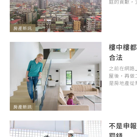
庭的貢獻，
房產新訊
樓中樓都
合法
之前在網路
屋後，再做
是房地產從
房產新訊
不是申報
罰錢