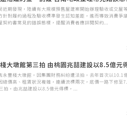
局近期發現，陸續有大規模預售屋建案開始辦理驗收或交屋
方針對履約過程及驗收標準發生認知差距，進而導致消費爭
屋契約書常見的錯誤態樣，提醒消費者應詳閱契約...
棧大墩館第三拍 由桃園兆喆建設以8.5億元
店永豐棧大墩館，因集團財務糾紛遭法拍，去年首次以10.1
因總價高、租賃狀況複雜，連續流標兩次，底價一路下修至7.
三拍，由兆喆建設以8.5億元得標，...