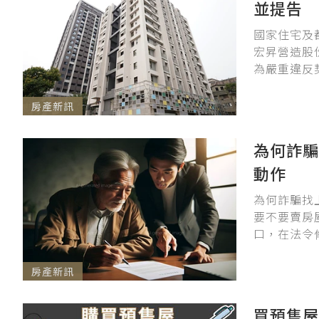
並提告
國家住宅及
宏昇營造股
為嚴重違反契
房產新訊
為何詐騙
動作
為何詐騙找
要不要賣房
口，在法令
房產新訊
買預售屋