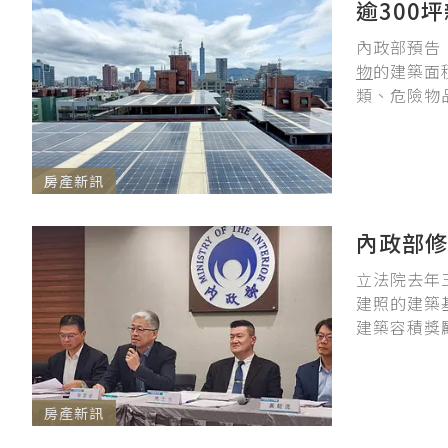
逾300
內政部預告
物
的建築面
類、危險物
房產新訊
內政部修
立法院去年
建照的建築
建築容積獎勵
房產新訊