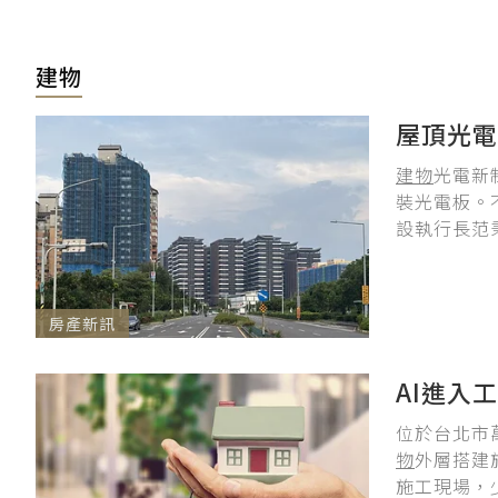
建物
屋頂光電
建物
光電新
裝光電板。
設執行長范
房產新訊
AI進入
位於台北市
物
外層搭建
施工現場，