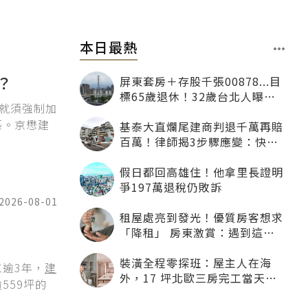
本日最熱
？
屏東套房＋存股千張00878...目
標65歲退休！32歲台北人曝：
，就須強制加
現在已有243張
築。京懋建
基泰大直爛尾建商判退千萬再賠
百萬！律師揭3步驟應變：快通
知銀行止付搶救自備款
假日都回高雄住！他拿里長證明
爭197萬退稅仍敗訴
2026-08-01
租屋處亮到發光！優質房客想求
「降租」 房東激賞：遇到這種
一定降
裝潢全程零探班：屋主人在海
逾3年，
建
外，17 坪北歐三房完工當天才
559坪的
「開箱」