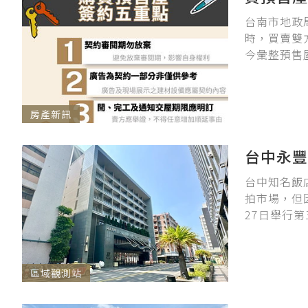
台南市地政
時，買賣雙
今彙整預售
房產新訊
台中永豐
台中知名飯
拍市場，但
27日舉行第
區域觀測站