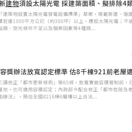
坪新
建物
須設太陽光電 採建築面積、擬排除4
「建築物設置太陽光電發電設備標準」草案，規範新建、增
積若達1000平方公尺（約300坪）以上，應設太陽光電；不
品類、受光條件不足以及個案因素等4種類...
容獎辦法放寬認定標準 估8千棟921前老屋
三讀修正「都市更新條例」第65條，放寬實施容積管制前，
基地，也可適用容積認定；內政部今配合修正「都市危險及
辦法」，預估全國8216棟6層樓以上合法...