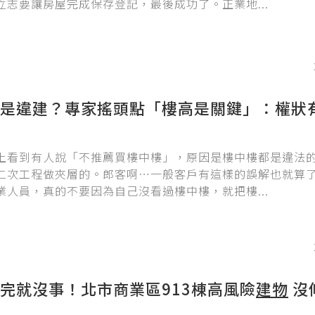
立志要讓房屋完成保存登記，最後成功了。正業地...
是違建？專家搖頭點「樓高是關鍵」：權狀
上看到有人說「不推薦買樓中樓」，原因是樓中樓都是違法
二次工程做夾層的。郎客啊⋯一般客戶有這樣的誤解也就算
業人員，真的不要因為自己沒看過樓中樓，就把樓...
完就沒事！北市商業區913棟高風險
建物
沒