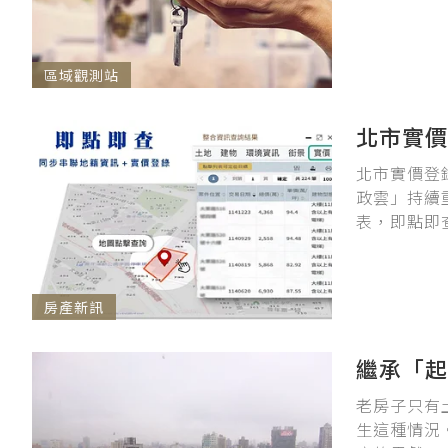
區域觀測站
北市實價
北市實價登
政雲」持續
表，即點即
房產新訊
繼承「起
老房子只有
生這種情況