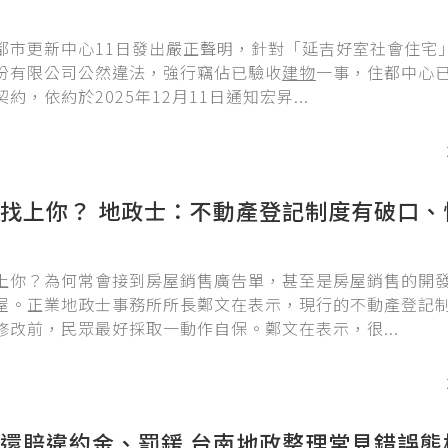
都市更新中心11日發出嚴正聲明，針對「延吉好室社會住宅
份有限公司公然違法，強行竊佔已驗收
建物
一事，住都中心
約，依約於2025年12月11日通知宏昇...
找上你？ 地政士：不動產登記制度有破口、
上你？為何常會接到房屋銷售廣告單，甚至是房屋銷售的開
屋。正業地政士事務所所長鄭文在表示，現行的不動產登記
修改前，民眾最好採取一動作自保。鄭文在表示，很...
還賠違約金、罰鍰 台南地政整理常見錯誤態