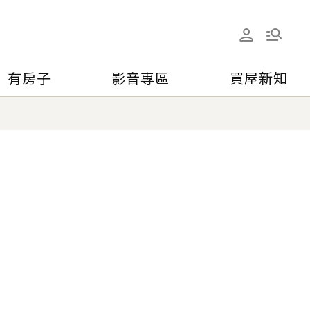
有房子
影音專區
買屋新知