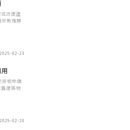
類
建或改建
建
過宗教殯葬
2025-02-23
適用
已掛號申請
老舊建築物
2025-02-20