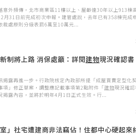
落意外頻傳，北市商業區11樓以上、屋齡達30年以上913棟
12月31日前完成初次申報。建管處說，去年已有358棟完成
裁處原則分級表罰6萬至10萬元...
新制將上路 消保處籲：詳閱
建物
現況確認書
訊揭露再進一步。行政院核定內政部所提「成屋買賣定型化
事項」修正草案，調整應記載事項第2點附件「
建物
現況確認
況揭露內容，並將於明年4月1日正式生效。行...
室」社宅遭建商非法竊佔！住都中心硬起來