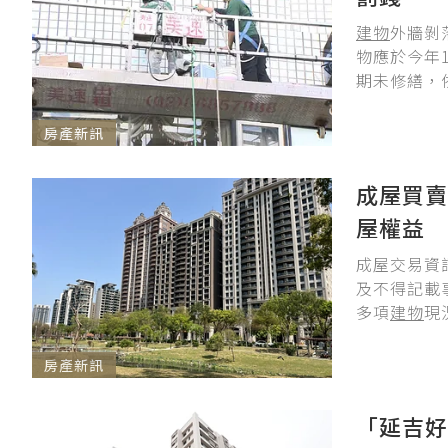
建物
外牆剝
物應於今年
期未修繕，依
房產新訊
成屋買賣
屋權益
成屋交易資
及不得記載
多項
建物
現
房產新訊
「延吉好