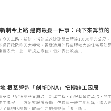
新制今上路 建商最憂一件事：飛下來算誰的
制今天上路，新建、增建或改建建築面積達1,000平方公尺
不過行政院昨天大轉彎，暫緩適用外界反彈較大的住宅類建
秉豐表示，此一新規立意佳，但外界比較擔...
工地 根基營造「創新DNA」扭轉缺工困局
萬華區「冠德萬華直興段」新建工程，由根基營造承造，開工
施工鷹架，上方吊臂緩緩移動，乍看與一般工地無異。踏入逾
少了傳統吆喝聲，取而代之的是規律「嘶、嘶...