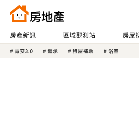
房產新訊
區域觀測站
房屋
青安3.0
繼承
租屋補助
浴室