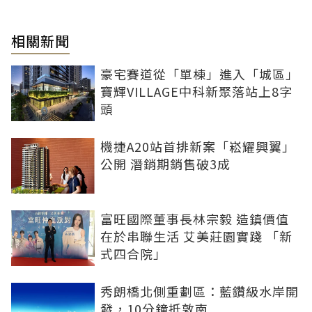
相關新聞
豪宅賽道從「單棟」進入「城區」
寶輝VILLAGE中科新聚落站上8字
頭
機捷A20站首排新案「崧耀興翼」
公開 潛銷期銷售破3成
富旺國際董事長林宗毅 造鎮價值
在於串聯生活 艾美莊園實踐 「新
式四合院」
秀朗橋北側重劃區：藍鑽級水岸開
發，10分鐘抵敦南