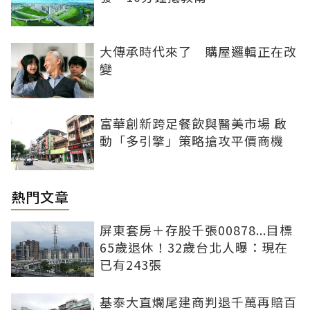
大傳承時代來了 購屋邏輯正在改
變
富華創新跨足餐飲與醫美市場 啟
動「多引擎」策略搶攻平價商機
熱門文章
屏東套房＋存股千張00878...目標
65歲退休！32歲台北人曝：現在
已有243張
基泰大直爛尾建商判退千萬再賠百