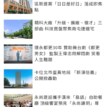
區新建案「日日是好日」落成即焦
點
精科大廠「升級、擴廠、徵才」三
部曲 科技買盤聚焦南屯捷運宅
璞永都更30年 贊助舞台劇《都更
男女》 監製王偉忠用解悶劇 笑看
人生難題
卡位北市蛋黃地段 「新濠信義」
公開掀轟動
永尚建設攜手漢來「島語」自助餐
廳 頂級饗宴預見「永尚謙玥」尊