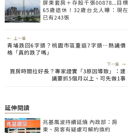
屏東套房＋存股千張00878...目標
65歲退休！32歲台北人曝：現在
已有243張
←
上一篇
青埔跌回6字頭？桃園市區重返7字頭…熱議價
格「真的跌了嗎」
下一篇
→
買房時間拉好長？專家證實「3原因導致」：建
議要抓5個月以上、可先做1事
延伸閱讀
兆基風波持續延燒 內政部：房
東、房客有疑慮可解約換約