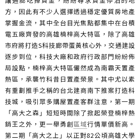
讓通膨吃掉資金，紛紛尋求資金停泊的地
方，因此有不少人選擇透過穩定優質房地產
掌握金流，其中全台目光焦點都集中在台積
電五廠齊發的高雄楠梓高大特區，除了高雄
市府將打造S科技廊帶蛋黃核心外，交通建設
逐步到位，科技大廠和政府行政部門紛紛佈
局設點，楠梓高大特區儼然成為南霸天置產
熱區，承襲竹科昔日置產榮景。其中尤以素
有重劃推手之稱的台北建商南下推案打造科
技城，吸引眾多購屋置產客群注意，第一期
「高大之森」短短時間除了掀起榮登楠梓熱
銷王之外，更一舉勇創
區域
行情單價新高。
第二期「高大之上」以正對82公頃高雄大學