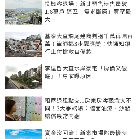
投機客退場！新北預售待售量破
1.8萬戶 這區「需求斷層」賣壓最
大
基泰大直爛尾建商判退千萬再賠百
萬！律師揭3步驟應變：快通知銀
行止付搶救自備款
李遠哲大直水岸豪宅「房價又破
底」！專家曝原因
租屋退租點交...房東房客觀念大不
同！3大爭端曝：牆面油漆、沙發
賠償最常鬧翻
資金沒回流！新案市場陷最慘時