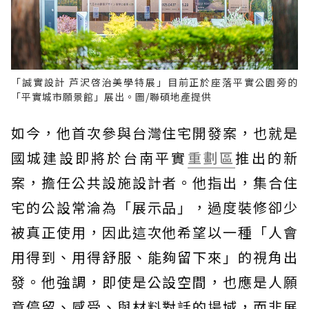
「誠實設計 芦沢啓治美學特展」目前正於座落平實公園旁的
「平實城市願景館」展出。圖/聯碩地產提供
如今，他首次參與台灣住宅開發案，也就是
國城建設即將於台南平實
重劃區
推出的新
案，擔任公共設施設計者。他指出，集合住
宅的公設常淪為「展示品」，過度裝修卻少
被真正使用，因此這次他希望以一種「人會
用得到、用得舒服、能夠留下來」的視角出
發。他強調，即使是公設空間，也應是人願
意停留、感受、與材料對話的場域，而非展