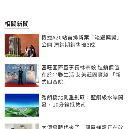
相關新聞
機捷A20站首排新案「崧耀興翼」
公開 潛銷期銷售破3成
富旺國際董事長林宗毅 造鎮價值
在於串聯生活 艾美莊園實踐 「新
式四合院」
秀朗橋北側重劃區：藍鑽級水岸開
發，10分鐘抵敦南
大傳承時代來了 購屋邏輯正在改