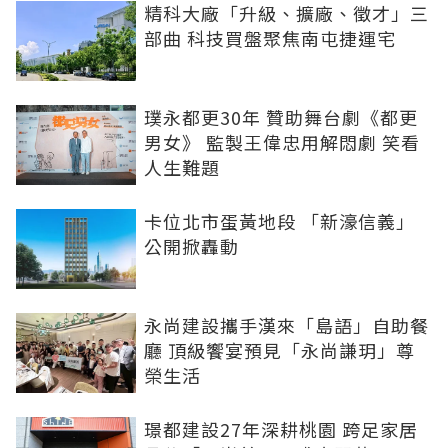
精科大廠「升級、擴廠、徵才」三
部曲 科技買盤聚焦南屯捷運宅
璞永都更30年 贊助舞台劇《都更
男女》 監製王偉忠用解悶劇 笑看
人生難題
卡位北市蛋黃地段 「新濠信義」
公開掀轟動
永尚建設攜手漢來「島語」自助餐
廳 頂級饗宴預見「永尚謙玥」尊
榮生活
璟都建設27年深耕桃園 跨足家居