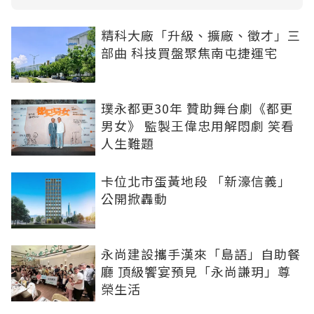
精科大廠「升級、擴廠、徵才」三
部曲 科技買盤聚焦南屯捷運宅
璞永都更30年 贊助舞台劇《都更
男女》 監製王偉忠用解悶劇 笑看
人生難題
卡位北市蛋黃地段 「新濠信義」
公開掀轟動
永尚建設攜手漢來「島語」自助餐
廳 頂級饗宴預見「永尚謙玥」尊
榮生活