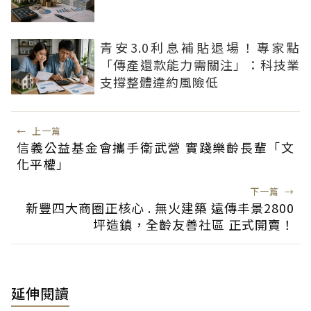
青安3.0利息補貼退場！專家點
「傳產還款能力需關注」：科技業
支撐整體違約風險低
←
上一篇
信義公益基金會攜手衛武營 實踐樂齡長輩「文
化平權」
下一篇
→
新豐四大商圈正核心 . 無火建築 遠傳丰景2800
坪造鎮，全齡友善社區 正式開賣！
延伸閱讀