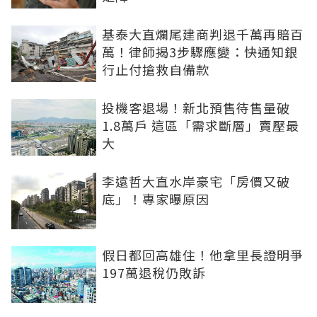
基泰大直爛尾建商判退千萬再賠百
萬！律師揭3步驟應變：快通知銀
行止付搶救自備款
投機客退場！新北預售待售量破
1.8萬戶 這區「需求斷層」賣壓最
大
李遠哲大直水岸豪宅「房價又破
底」！專家曝原因
假日都回高雄住！他拿里長證明爭
197萬退稅仍敗訴