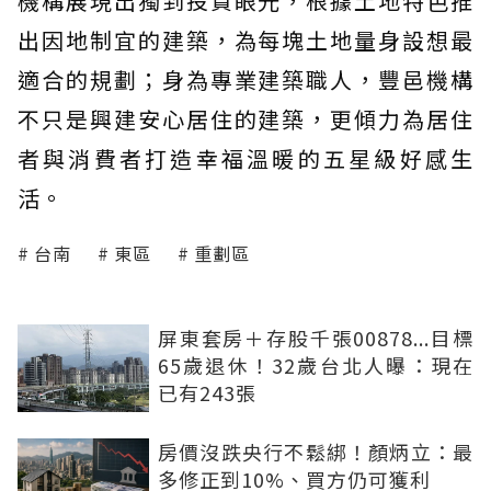
機構展現出獨到投資眼光，根據土地特色推
出因地制宜的建築，為每塊土地量身設想最
適合的規劃；身為專業建築職人，豐邑機構
不只是興建安心居住的建築，更傾力為居住
者與消費者打造幸福溫暖的五星級好感生
活。
台南
東區
重劃區
屏東套房＋存股千張00878...目標
65歲退休！32歲台北人曝：現在
已有243張
房價沒跌央行不鬆綁！顏炳立：最
多修正到10%、買方仍可獲利