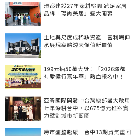
璟都建設27年深耕桃園 跨足家居
品牌「璟尚美居」盛大開幕
土地與尺度成稀缺資產 富利暘仰
承展現高端透天保值新價值
199元抽50萬大獎！「2026璟都
有愛健行嘉年華」熱血報名中！
亞昕國際開發中台灣總部盛大啟用
七年深耕台中，以675億元推案實
力擘劃城市新藍圖
房市盤整趨緩 台中13期買氣重回