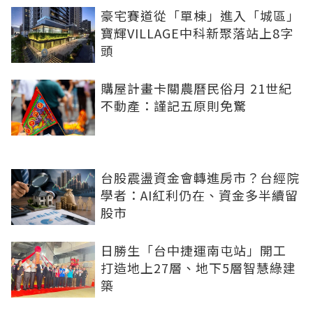
豪宅賽道從「單棟」進入「城區」
寶輝VILLAGE中科新聚落站上8字
頭
購屋計畫卡關農曆民俗月 21世紀
不動產：謹記五原則免驚
台股震盪資金會轉進房市？台經院
學者：AI紅利仍在、資金多半續留
股市
日勝生「台中捷運南屯站」開工
打造地上27層、地下5層智慧綠建
築