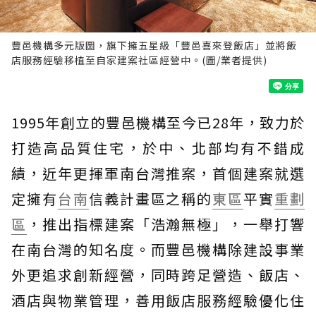
豐邑機構多元版圖，旗下擁五星級「豐邑喜來登飯店」並將飯
店服務經驗移植至自家建案社區經營中。(圖/業者提供)
1995年創立的豐邑機構至今已28年，致力於
打造高品質住宅，於中、北部均有不錯成
績，近年更揮軍南台灣推案，首個建案就選
定擁有
台南
信義計畫區之稱的
東區
平實
重劃
區
，推出指標建案「浩瀚無極」，一舉打響
在南台灣的知名度。而豐邑機構除建設事業
外更追求創新經營，同時跨足營造、飯店、
酒店與物業管理，善用飯店服務經驗優化住