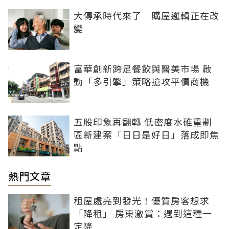
大傳承時代來了 購屋邏輯正在改
變
富華創新跨足餐飲與醫美市場 啟
動「多引擎」策略搶攻平價商機
五股印象再翻轉 低密度水碓重劃
區新建案「日日是好日」落成即焦
點
熱門文章
租屋處亮到發光！優質房客想求
「降租」 房東激賞：遇到這種一
定降