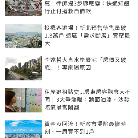
萬！律師揭3步驟應變：快通知銀
行止付搶救自備款
投機客退場！新北預售待售量破
1.8萬戶 這區「需求斷層」賣壓最
大
李遠哲大直水岸豪宅「房價又破
底」！專家曝原因
租屋退租點交...房東房客觀念大不
同！3大爭端曝：牆面油漆、沙發
賠償最常鬧翻
資金沒回流！新案市場陷最慘時
刻、一周賣不到1戶