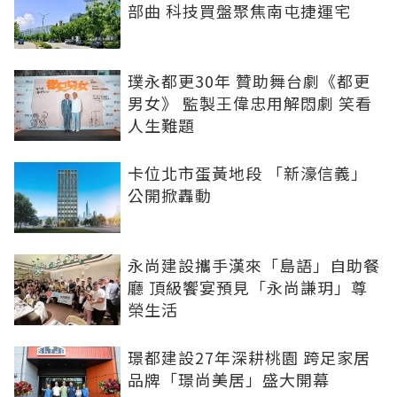
部曲 科技買盤聚焦南屯捷運宅
璞永都更30年 贊助舞台劇《都更
男女》 監製王偉忠用解悶劇 笑看
人生難題
卡位北市蛋黃地段 「新濠信義」
公開掀轟動
永尚建設攜手漢來「島語」自助餐
廳 頂級饗宴預見「永尚謙玥」尊
榮生活
璟都建設27年深耕桃園 跨足家居
品牌「璟尚美居」盛大開幕