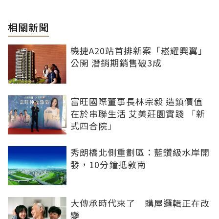
相關新聞
機捷A20站首排新案「崧耀興翼」
公開 潛銷期銷售破3成
富旺國際董事長林宗毅 造鎮價值
在於串聯生活 艾美莊園實踐 「新
式四合院」
秀朗橋北側重劃區：藍鑽級水岸開
發，10分鐘抵敦南
大傳承時代來了 購屋邏輯正在改
變