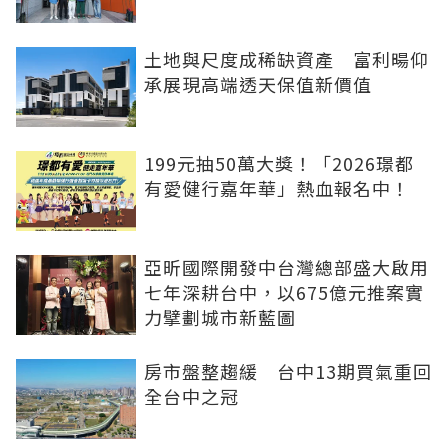
土地與尺度成稀缺資產 富利暘仰
承展現高端透天保值新價值
199元抽50萬大獎！「2026璟都
有愛健行嘉年華」熱血報名中！
亞昕國際開發中台灣總部盛大啟用
七年深耕台中，以675億元推案實
力擘劃城市新藍圖
房市盤整趨緩 台中13期買氣重回
全台中之冠