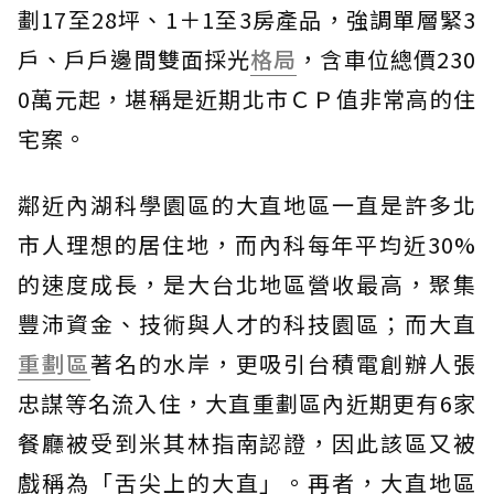
劃17至28坪、1＋1至3房產品，強調單層緊3
戶、戶戶邊間雙面採光
格局
，含車位總價230
0萬元起，堪稱是近期北市ＣＰ值非常高的住
宅案。
鄰近內湖科學園區的大直地區一直是許多北
市人理想的居住地，而內科每年平均近30%
的速度成長，是大台北地區營收最高，聚集
豐沛資金、技術與人才的科技園區；而大直
重劃區
著名的水岸，更吸引台積電創辦人張
忠謀等名流入住，大直重劃區內近期更有6家
餐廳被受到米其林指南認證，因此該區又被
戲稱為「舌尖上的大直」。再者，大直地區