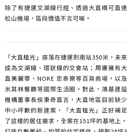
除了有捷運文湖線行經、透過大直橋可直達
松山機場，區段價值不言可喻。
「大直稙光」座落在捷運劍南站350米，未來
成為文湖線、環狀線的交會站；周邊擁有大
直美麗華、NOKE 忠泰樂等百貨商場，以及
米其林餐廳等國際生活圈。對此，鴻基建設
機構董事長侯秉奇直言，大直地區目前缺少
中小坪數的新建案，「大直稙光」正好補足
了這樣的居住需求，全案在151坪的基地上，
打造戶數單純、均質的住宅條件，規劃28坪3