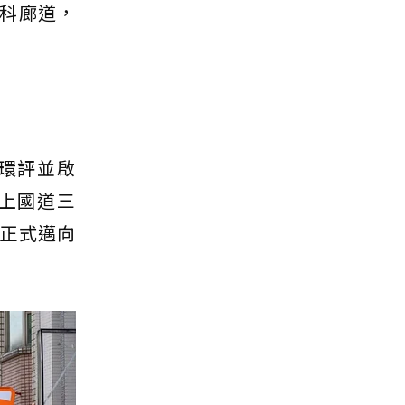
科廊道，
環評並啟
上國道三
正式邁向