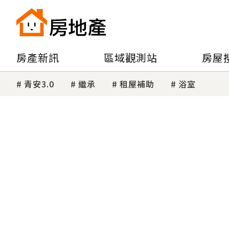
房產新訊
區域觀測站
房屋
青安3.0
繼承
租屋補助
浴室