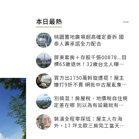
本日最熱
桃園置地廣場超高確定要拆 國
泰人壽承諾全力配合
屏東套房＋存股千張00878...目
標65歲退休！32歲台北人曝：
現在已有243張
買方出1750萬斡旋遭拒！屋主
嫌打9折不賣 網批中古屋亂象：
惜售就別喊賣
別搞混！房屋稅、地價稅自住規
定差在哪 別以為有設籍就有優
惠
裝潢全程零探班：屋主人在海
外，17 坪北歐三房完工當天才
「開箱」