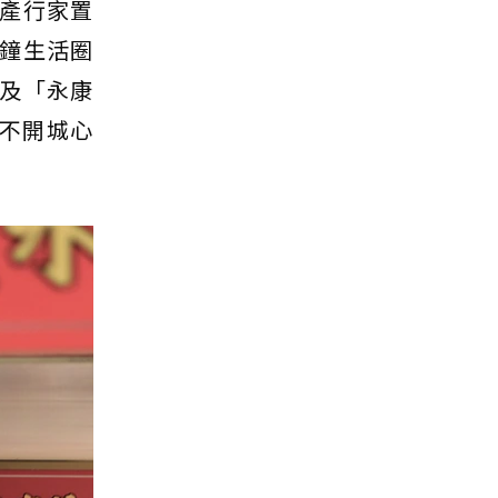
產行家置
鐘生活圈
及「永康
離不開城心