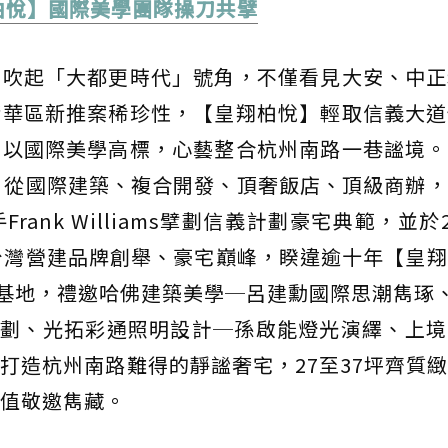
柏悅】國際美學團隊操刀共擘
北吹起「大都更時代」號角，不僅看見大安、中正
精華區新推案稀珍性，【皇翔柏悅】輕取信義大道
，以國際美學高標，心藝整合杭州南路一巷謐境。
，從國際建築、複合開發、頂奢飯店、頂級商辦
ank Williams擘劃信義計劃豪宅典範，並於2
台灣營建品牌創舉、豪宅巔峰，睽違逾十年【皇
正基地，禮邀哈佛建築美學─呂建勳國際思潮雋琢、
規劃、光拓彩通照明設計─孫啟能燈光演繹、上
打造杭州南路難得的靜謐奢宅，27至37坪齊質
值敬邀雋藏。