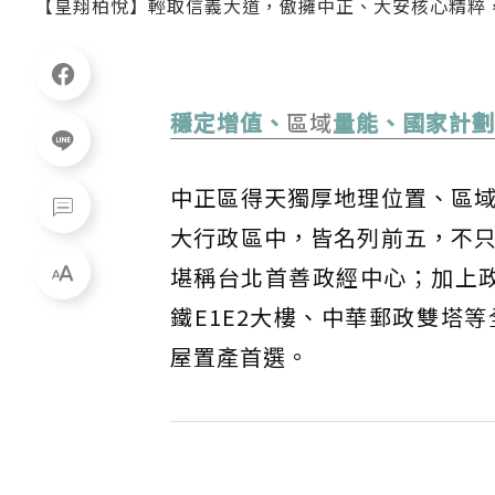
【皇翔柏悅】輕取信義大道，傲擁中正、大安核心精粹
穩定增值、
區域
量能、國家計劃
中正區得天獨厚地理位置、區
大行政區中，皆名列前五，不
堪稱台北首善政經中心；加上政
鐵E1E2大樓、中華郵政雙塔
屋置產首選。