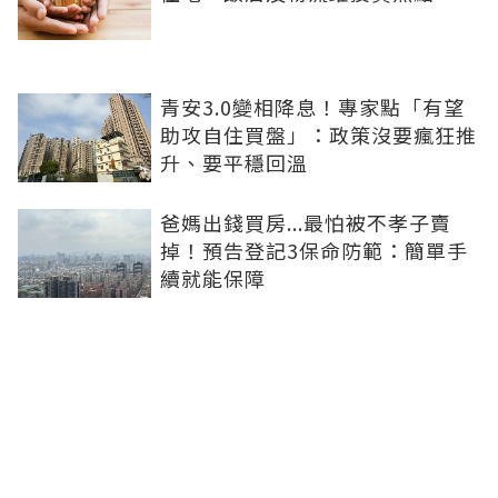
青安3.0變相降息！專家點「有望
助攻自住買盤」：政策沒要瘋狂推
升、要平穩回溫
爸媽出錢買房...最怕被不孝子賣
掉！預告登記3保命防範：簡單手
續就能保障