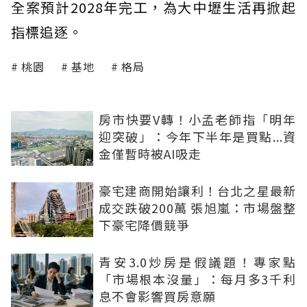
全案預計2028年完工，為大中壢生活再掀起
指標追逐。
桃園
基地
格局
房市快要V轉！小孟老師指「明年
迎突破」：今年下半年是買點...資
金僅暫時被AI吸走
豪宅建商開始讓利！台北之星最新
成交跌破200萬 張旭嵐：市場盤整
下豪宅降價競爭
青安3.0炒房是假議題！專家點
「市場根本沒量」：每月多3千利
息不會影響買房意願