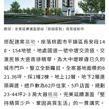
圖說：全案延續滙盈建設「超越客製」高質感創作
搭配建案
基地
，座落桃園市平鎮區長安段14
8、154地號，地處國道一號中壢交流道，交
滙民族大道首排精華，為大中壢睽違已久的
城市門戶，豎立全新矚目。全案基地面積約6
21.36坪，採1幢2棟，地上12層、地下2層建
築興建，總戶數為62戶住家、5戶店面，規劃
23-44坪2-3 房大器
格局
，完美延續滙盈「堅
持精質少戶、鞏固高質生活」的一貫講究。