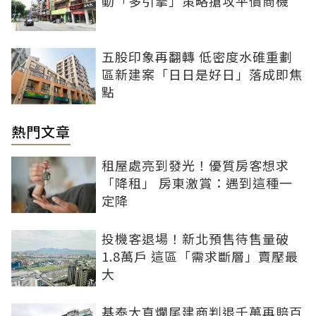
動「多引擎」策略搶攻平價商機
五股印象再翻轉 低密度水碓重劃
區新建案「日日是好日」落成即焦
點
熱門文章
租屋處亮到發光！優質房客想求
「降租」 房東激賞：遇到這種一
定降
投機客退場！新北預售待售量破
1.8萬戶 這區「需求斷層」賣壓最
大
基泰大直爛尾建商判退千萬再賠百