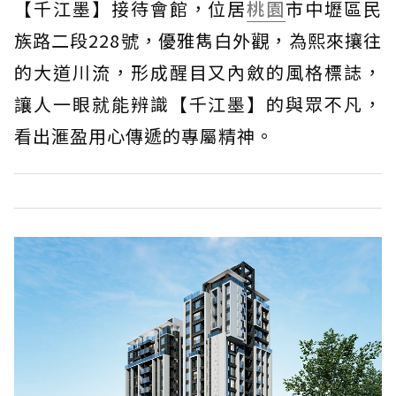
【千江墨】接待會館，位居
桃園
市中壢區民
族路二段228號，優雅雋白外觀，為熙來攘往
的大道川流，形成醒目又內斂的風格標誌，
讓人一眼就能辨識【千江墨】的與眾不凡，
看出滙盈用心傳遞的專屬精神。