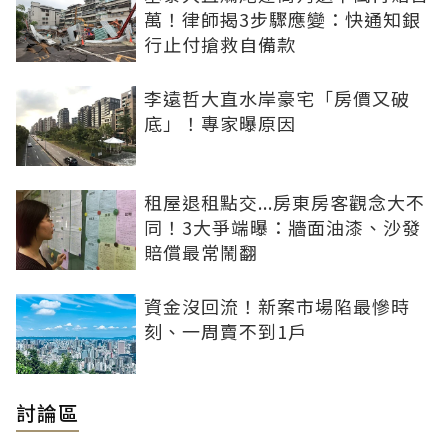
萬！律師揭3步驟應變：快通知銀
行止付搶救自備款
李遠哲大直水岸豪宅「房價又破
底」！專家曝原因
租屋退租點交...房東房客觀念大不
同！3大爭端曝：牆面油漆、沙發
賠償最常鬧翻
資金沒回流！新案市場陷最慘時
刻、一周賣不到1戶
討論區