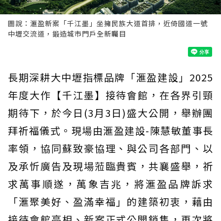
圖說：滙盈新案「千江墨」坐擁民族大道首排，近倚國道一號
中壢交流道，鍛造城市門戶全新矚目
長期深耕大中壢指標品牌「滙盈建設」2025
年度大作【千江墨】接待會館，在各界引頸
期待下，於今日(3月3日)盛大公開，舉辦團
拜祈福儀式。現場由滙盈建設-陳慧敏董事長
率領，協同蘇致豪協理、與公司各部門、以
及承忻廣告及現場蒞臨貴賓，共襄盛舉，祈
求萬事順遂，萬象吉兆，將滙盈品牌訴求
「滙聚美好、盈滿幸福」的建築初衷，藉由
接待會館亮相、新案正式公開銷售，再次將