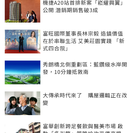
機捷A20站首排新案「崧耀興翼」
公開 潛銷期銷售破3成
富旺國際董事長林宗毅 造鎮價值
在於串聯生活 艾美莊園實踐 「新
式四合院」
秀朗橋北側重劃區：藍鑽級水岸開
發，10分鐘抵敦南
大傳承時代來了 購屋邏輯正在改
變
富華創新跨足餐飲與醫美市場 啟