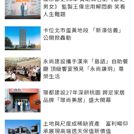
男女》 監製王偉忠用解悶劇 笑看
人生難題
卡位北市蛋黃地段 「新濠信義」
公開掀轟動
永尚建設攜手漢來「島語」自助餐
廳 頂級饗宴預見「永尚謙玥」尊
榮生活
璟都建設27年深耕桃園 跨足家居
品牌「璟尚美居」盛大開幕
土地與尺度成稀缺資產 富利暘仰
承展現高端透天保值新價值