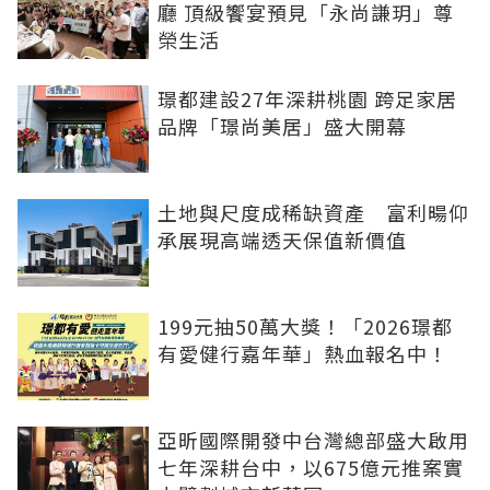
廳 頂級饗宴預見「永尚謙玥」尊
榮生活
璟都建設27年深耕桃園 跨足家居
品牌「璟尚美居」盛大開幕
土地與尺度成稀缺資產 富利暘仰
承展現高端透天保值新價值
199元抽50萬大獎！「2026璟都
有愛健行嘉年華」熱血報名中！
亞昕國際開發中台灣總部盛大啟用
七年深耕台中，以675億元推案實