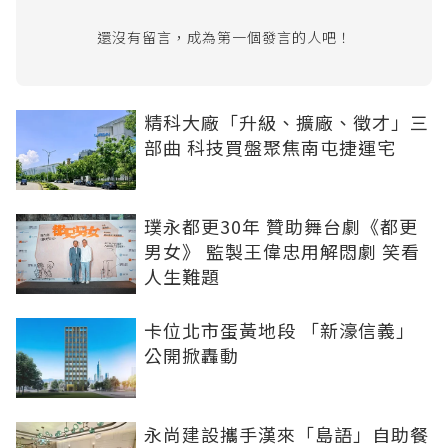
還沒有留言，成為第一個發言的人吧！
精科大廠「升級、擴廠、徵才」三
部曲 科技買盤聚焦南屯捷運宅
璞永都更30年 贊助舞台劇《都更
男女》 監製王偉忠用解悶劇 笑看
人生難題
卡位北市蛋黃地段 「新濠信義」
公開掀轟動
永尚建設攜手漢來「島語」自助餐