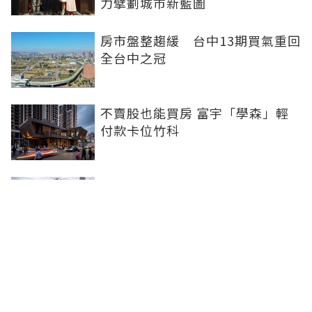
力擘劃城市新藍圖
房市盤整趨緩 台中13期買氣重回
全台中之冠
不賣股也能買房 富宇「學森」輕
付款卡位竹科
全球頂奢品牌，為何集體押注溫哥
華西區？ 從 Oakridge Park 看溫
哥華西區的資產價值
2房2衛智慧輕裝修！ 宜園之青大
雅登場，高坪效質感宅首選