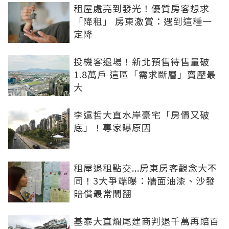
租屋處亮到發光！優質房客想求
「降租」 房東激賞：遇到這種一
定降
投機客退場！新北預售待售量破
1.8萬戶 這區「需求斷層」賣壓最
大
李遠哲大直水岸豪宅「房價又破
底」！專家曝原因
租屋退租點交...房東房客觀念大不
同！3大爭端曝：牆面油漆、沙發
賠償最常鬧翻
基泰大直爛尾建商判退千萬再賠百