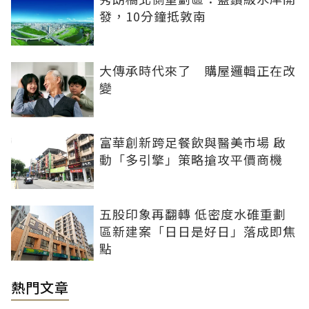
發，10分鐘抵敦南
大傳承時代來了 購屋邏輯正在改
變
富華創新跨足餐飲與醫美市場 啟
動「多引擎」策略搶攻平價商機
五股印象再翻轉 低密度水碓重劃
區新建案「日日是好日」落成即焦
點
熱門文章