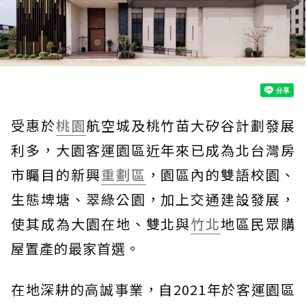
受惠於
桃園
航空城及桃竹苗大矽谷計劃發展
利多，大園客運園區近年來已成為北台灣房
市矚目的新興
重劃區
，園區內的雙語校園、
生態埤塘、翠綠公園，加上交通建設發展，
使其成為大園在地、雙北與
竹北
地區民眾購
屋置產的最家首選。
在地深耕的高誠事業，自2021年於客運園區