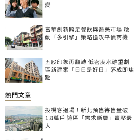
變
富華創新跨足餐飲與醫美市場 啟
動「多引擎」策略搶攻平價商機
五股印象再翻轉 低密度水碓重劃
區新建案「日日是好日」落成即焦
點
熱門文章
投機客退場！新北預售待售量破
1.8萬戶 這區「需求斷層」賣壓最
大