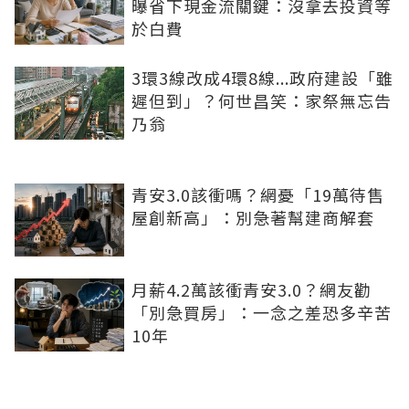
曝省下現金流關鍵：沒拿去投資等
於白費
3環3線改成4環8線...政府建設「雖
遲但到」？何世昌笑：家祭無忘告
乃翁
青安3.0該衝嗎？網憂「19萬待售
屋創新高」：別急著幫建商解套
月薪4.2萬該衝青安3.0？網友勸
「別急買房」：一念之差恐多辛苦
10年