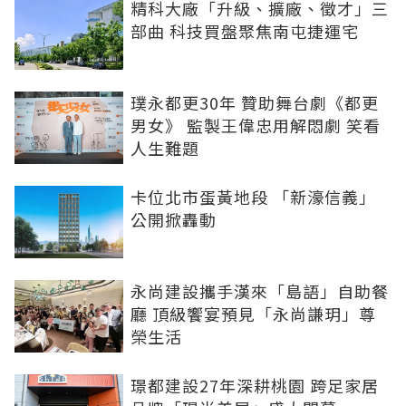
精科大廠「升級、擴廠、徵才」三
部曲 科技買盤聚焦南屯捷運宅
璞永都更30年 贊助舞台劇《都更
男女》 監製王偉忠用解悶劇 笑看
人生難題
卡位北市蛋黃地段 「新濠信義」
公開掀轟動
永尚建設攜手漢來「島語」自助餐
廳 頂級饗宴預見「永尚謙玥」尊
榮生活
璟都建設27年深耕桃園 跨足家居