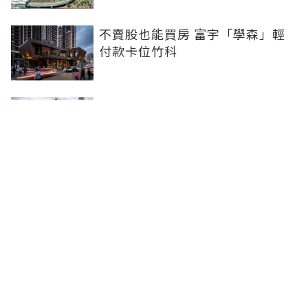
不賣股也能買房 富宇「學森」輕
付款卡位竹科
全球頂奢品牌，為何集體押注溫哥
華西區？ 從 Oakridge Park 看溫
哥華西區的資產價值
2房2衛智慧輕裝修！ 宜園之青大
雅登場，高坪效質感宅首選
聯合線上公司 著作權所有 ©2025