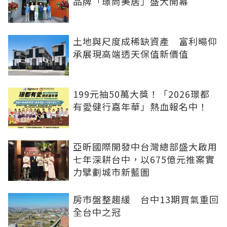
品牌「璟尚美居」盛大開幕
土地與尺度成稀缺資產 富利暘仰
承展現高端透天保值新價值
199元抽50萬大獎！「2026璟都
有愛健行嘉年華」熱血報名中！
亞昕國際開發中台灣總部盛大啟用
七年深耕台中，以675億元推案實
力擘劃城市新藍圖
房市盤整趨緩 台中13期買氣重回
全台中之冠