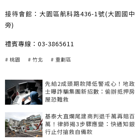
接待會館：大園區航科路436-1號(大園國中
旁)
禮賓專線：03-3865611
桃園
竹北
重劃區
先給2成頭期款降低警戒心！地政
士曝詐騙集團新招數：偷辦抵押房
屋恐難救
基泰大直爛尾建商判退千萬再賠百
萬！律師揭3步驟應變：快通知銀
行止付搶救自備款