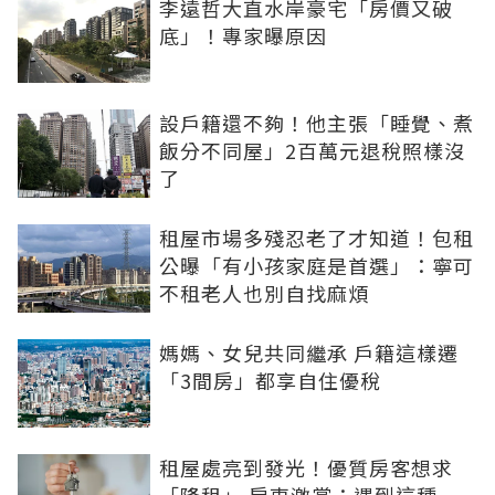
李遠哲大直水岸豪宅「房價又破
底」！專家曝原因
設戶籍還不夠！他主張「睡覺、煮
飯分不同屋」2百萬元退稅照樣沒
了
租屋市場多殘忍老了才知道！包租
公曝「有小孩家庭是首選」：寧可
不租老人也別自找麻煩
媽媽、女兒共同繼承 戶籍這樣遷
「3間房」都享自住優稅
租屋處亮到發光！優質房客想求
「降租」 房東激賞：遇到這種一