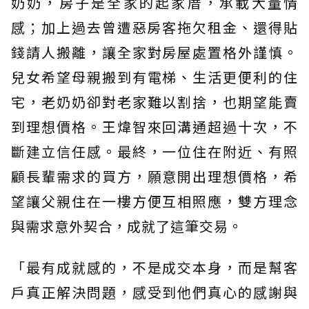
奶奶，房子是全家的起家厝，承載大量情
感；加上過去曾遭惡房客拖欠租金、還得貼
錢請人搬離，讓全家對房屋處置格外謹慎。
兒女希望母親搬到有電梯、生活更便利的住
宅，老奶奶卻對老家難以割捨，也期望能賣
到理想價格。王煒智來回溝通超過十次，不
斷建立信任感。最終，一位住在附近、有照
顧長輩需求的買方，願意開出理想價格，希
望讓父親住在一樓方便互相照應，雙方理念
與需求意外契合，成就了這筆交易。
「最有成就感的，不是成交本身，而是幫客
戶真正解決問題，感受到他們真心的感謝與