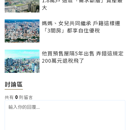
1.8萬戶 這區「需求斷層」賣壓最
大
媽媽、女兒共同繼承 戶籍這樣遷
「3間房」都享自住優稅
他買預售屋隔5年出售 弄錯這規定
200萬元退稅飛了
討論區
共有
0
則留言