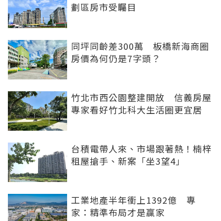
劃區房市受矚目
同坪同齡差300萬 板橋新海商圈
房價為何仍是7字頭？
竹北市西公園整建開放 信義房屋
專家看好竹北科大生活圈更宜居
台積電帶人來、市場跟著熱！楠梓
租屋搶手、新案「坐3望4」
工業地產半年衝上1392億 專
家：精準布局才是贏家