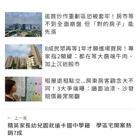
追買炒作重劃區恐被套牢！房市等
不到全面崩盤 但「對的房子」能
先漲
8成民眾再等1年才願進場買房！專
家指2關鍵：都在等大選端牛肉、
加上沉迷股市
租屋退租點交...房東房客觀念大不
同！3大爭端曝：牆面油漆、沙發
賠償最常鬧翻
←
上一篇
精英家長幼兒園就搶卡國中學籍 學區宅開案熱
銷7成