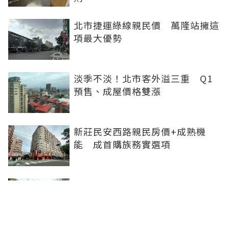
北市捷運綠線親民價 萬隆站擁這
項最大優勢
淡季不淡！北市客外溢三重 Q1
預售、成屋價格雙漲
新莊民安西路親民房價+成熟機
能 成首購族務實選項
橋科磁吸效應發威 建商砸8.93億
卡位、科技新貴搶進楠梓土庫