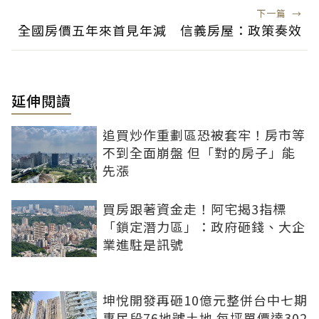
下一篇
→
全國房價五年來首見年減 信義房屋：政策奏效
延伸閱讀
追買炒作重劃區恐被套牢！房市等
不到全面崩盤 但「對的房子」能
先漲
買房跟著資金走！阿宅揭3指標
「鎖定潛力區」：政府砸錢、大企
業進駐是訊號
坤悅開發再砸10億元整併台中七期
惠民段76地號土地 每坪單價達302