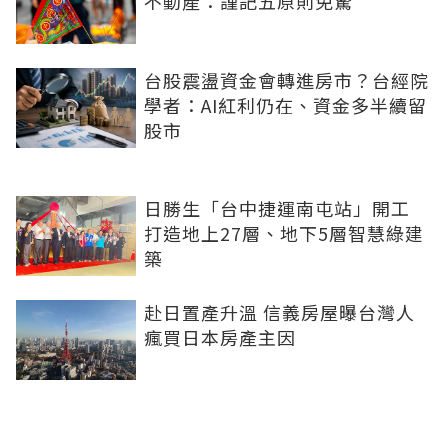
不動產：謹記五原則免驚
台股震盪資金會轉進房市？台經院
學者：AI紅利仍在、資金多半續留
股市
日勝生「台中捷運南屯站」開工
打造地上27層、地下5層智慧綠建
築
赴日置產升溫 信義房屋曝台灣人
瘋買日本房產主因