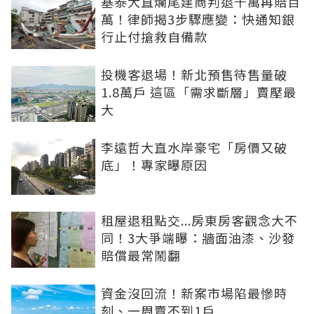
基泰大直爛尾建商判退千萬再賠百
萬！律師揭3步驟應變：快通知銀
行止付搶救自備款
投機客退場！新北預售待售量破
1.8萬戶 這區「需求斷層」賣壓最
大
李遠哲大直水岸豪宅「房價又破
底」！專家曝原因
租屋退租點交...房東房客觀念大不
同！3大爭端曝：牆面油漆、沙發
賠償最常鬧翻
資金沒回流！新案市場陷最慘時
刻、一周賣不到1戶