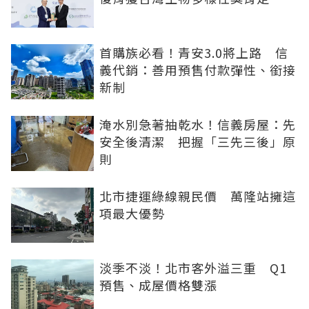
首購族必看！青安3.0將上路 信
義代銷：善用預售付款彈性、銜接
新制
淹水別急著抽乾水！信義房屋：先
安全後清潔 把握「三先三後」原
則
北市捷運綠線親民價 萬隆站擁這
項最大優勢
淡季不淡！北市客外溢三重 Q1
預售、成屋價格雙漲