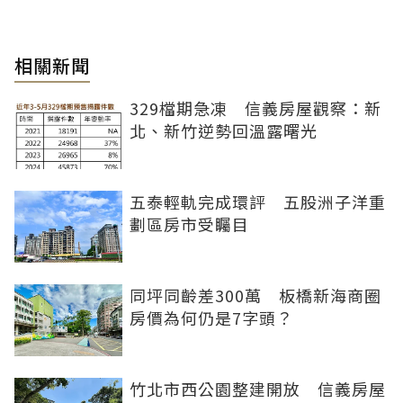
相關新聞
329檔期急凍 信義房屋觀察：新
北、新竹逆勢回溫露曙光
五泰輕軌完成環評 五股洲子洋重
劃區房市受矚目
同坪同齡差300萬 板橋新海商圈
房價為何仍是7字頭？
竹北市西公園整建開放 信義房屋