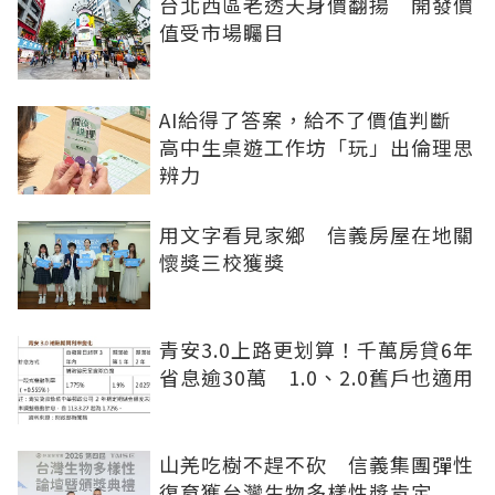
台北西區老透天身價翻揚 開發價
值受市場矚目
AI給得了答案，給不了價值判斷
高中生桌遊工作坊「玩」出倫理思
辨力
用文字看見家鄉 信義房屋在地關
懷獎三校獲獎
青安3.0上路更划算！千萬房貸6年
省息逾30萬 1.0、2.0舊戶也適用
山羌吃樹不趕不砍 信義集團彈性
復育獲台灣生物多樣性獎肯定