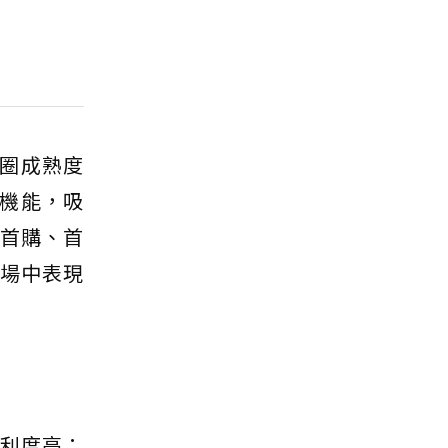
圈成熟度
機能，吸
足首購、首
市場中表現
便利度高；