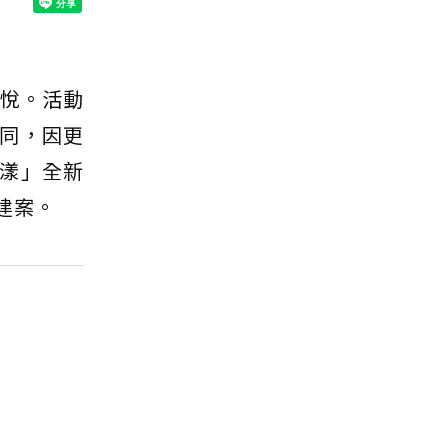
喜悅。活動
同，因更
漾」全新
建案。