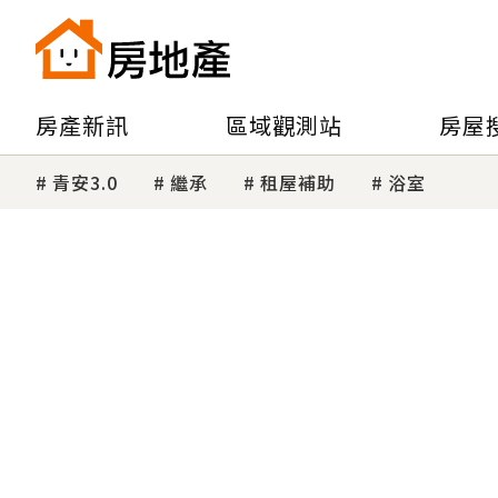
房產新訊
區域觀測站
房屋
青安3.0
繼承
租屋補助
浴室