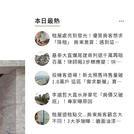
本日最熱
租屋處亮到發光！優質房客想求
「降租」 房東激賞：遇到這種
一定降
基泰大直爛尾建商判退千萬再賠
百萬！律師揭3步驟應變：快通
知銀行止付搶救自備款
投機客退場！新北預售待售量破
1.8萬戶 這區「需求斷層」賣壓
最大
李遠哲大直水岸豪宅「房價又破
底」！專家曝原因
租屋退租點交...房東房客觀念大
不同！3大爭端曝：牆面油漆、
沙發賠償最常鬧翻