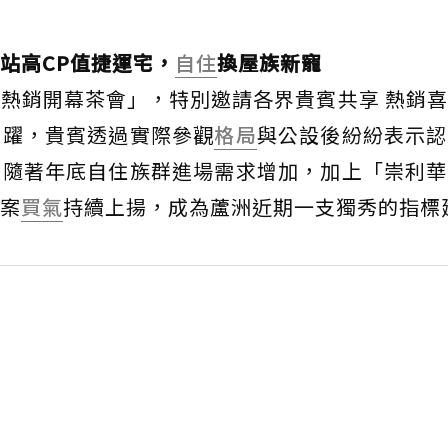
站高CP值捷運宅，
自住
換屋族新寵
熱銷開幕茶會」，特別邀請各界貴賓共享 熱銷
踴躍，貴賓透過實際參觀
格局
與公設後紛紛表示認
。隨著年底自住族群進場需求增加，加上「崇利華
案
買氣
持續上揚，成為蘆洲近期一支獨秀的指標