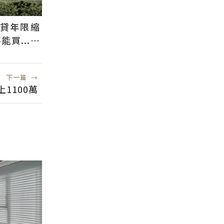
還貸年限縮
買...條
貸
下一篇
→
1100萬