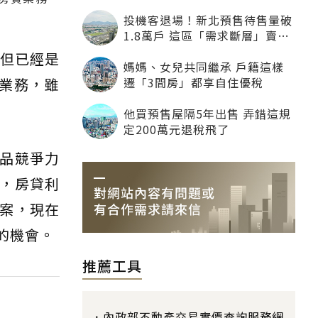
寧可不租老人也別自找麻煩
投機客退場！新北預售待售量破
1.8萬戶 這區「需求斷層」賣壓
最大
，但已經是
媽媽、女兒共同繼承 戶籍這樣
遷「3間房」都享自住優稅
貸業務，雖
他買預售屋隔5年出售 弄錯這規
定200萬元退稅飛了
品競爭力
，房貸利
案，現在
的機會。
推薦工具
內政部不動產交易實價查詢服務網