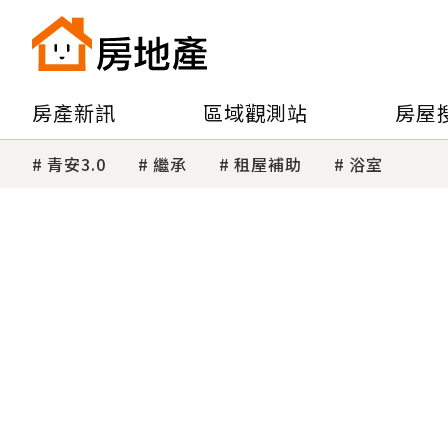
房產新訊
區域觀測站
房屋
青安3.0
繼承
租屋補助
浴室