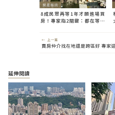
房產新訊
8成民眾再等1年才願進場買
房！專家指2關鍵：都在等大
選端牛肉、加上沉迷股市
←
上一篇
賣房仲介找在地還是跨區好 專家
延伸閱讀