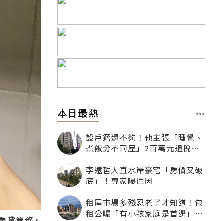
本日最熱
設戶籍還不夠！他主張「睡覺、
煮飯分不同屋」2百萬元退稅照
樣沒了
李遠哲大直水岸豪宅「房價又破
底」！專家曝原因
租屋市場多殘忍老了才知道！包
租公曝「有小孩家庭是首選」：
房貸業務。