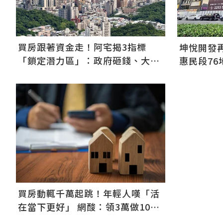
買房跟著資金走！阿宅揭3指標
坤悅開發
「鎖定潛力區」：政府砸錢、大企
惠民段76
業進駐是訊號
萬元
買房動輒千萬起跳！年輕人嘆「活
在當下更好」 網酸：領3萬做10萬
的夢