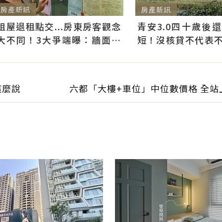
房產新訊
房產新訊
租屋退租點交...房東房客觀念
青安3.0四十歲後
大不同！3大爭端曝：牆面油
短！沒核貸不代表不能
漆、沙發賠償最常鬧翻
件好仍可爭取一般房
這麼說
六都「大樓+車位」中位數價格 全站上