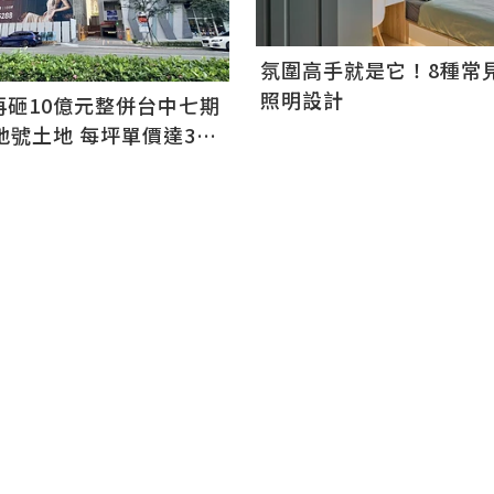
氛圍高手就是它！8種常
照明設計
再砸10億元整併台中七期
地號土地 每坪單價達302