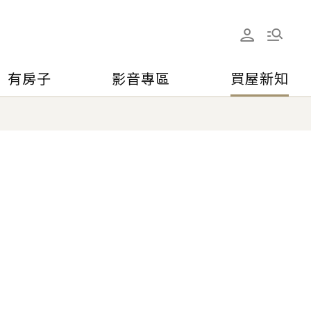
有房子
影音專區
買屋新知