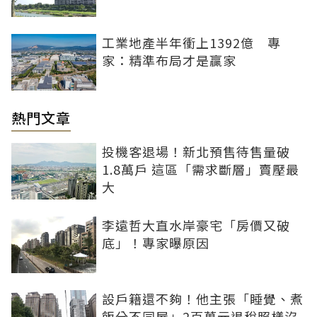
工業地產半年衝上1392億 專
家：精準布局才是贏家
熱門文章
投機客退場！新北預售待售量破
1.8萬戶 這區「需求斷層」賣壓最
大
李遠哲大直水岸豪宅「房價又破
底」！專家曝原因
設戶籍還不夠！他主張「睡覺、煮
飯分不同屋」2百萬元退稅照樣沒