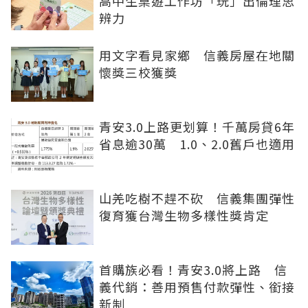
高中生桌遊工作坊「玩」出倫理思
辨力
用文字看見家鄉 信義房屋在地關
懷獎三校獲獎
青安3.0上路更划算！千萬房貸6年
省息逾30萬 1.0、2.0舊戶也適用
山羌吃樹不趕不砍 信義集團彈性
復育獲台灣生物多樣性獎肯定
首購族必看！青安3.0將上路 信
義代銷：善用預售付款彈性、銜接
新制