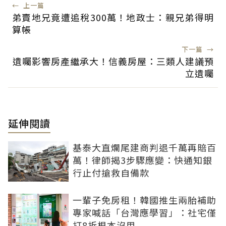
←
上一篇
弟賣地兄竟遭追稅300萬！地政士：親兄弟得明
算帳
下一篇
→
遺囑影響房產繼承大！信義房屋：三類人建議預
立遺囑
延伸閱讀
基泰大直爛尾建商判退千萬再賠百
萬！律師揭3步驟應變：快通知銀
行止付搶救自備款
一輩子免房租！韓國推生兩胎補助
專家喊話「台灣應學習」：社宅僅
打8折根本沒用