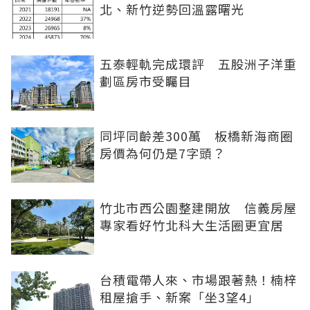
北、新竹逆勢回溫露曙光
五泰輕軌完成環評 五股洲子洋重
劃區房市受矚目
同坪同齡差300萬 板橋新海商圈
房價為何仍是7字頭？
竹北市西公園整建開放 信義房屋
專家看好竹北科大生活圈更宜居
台積電帶人來、市場跟著熱！楠梓
租屋搶手、新案「坐3望4」