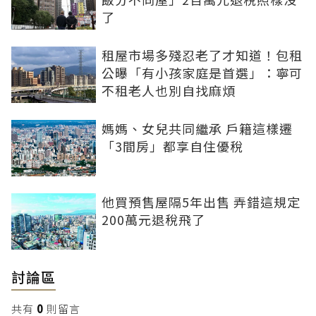
了
租屋市場多殘忍老了才知道！包租
公曝「有小孩家庭是首選」：寧可
不租老人也別自找麻煩
媽媽、女兒共同繼承 戶籍這樣遷
「3間房」都享自住優稅
他買預售屋隔5年出售 弄錯這規定
200萬元退稅飛了
討論區
共有
0
則留言