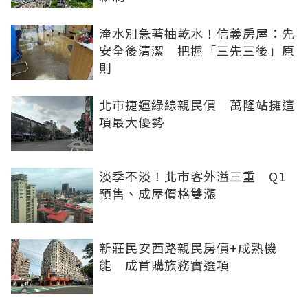
淹水別急著抽乾水！信義房屋：先
安全後清潔 把握「三先三後」原
則
北市捷運綠線親民價 萬隆站擁這
項最大優勢
淡季不淡！北市客外溢三重 Q1
預售、成屋價格雙漲
新莊民安西路親民房價+成熟機
能 成首購族務實選項