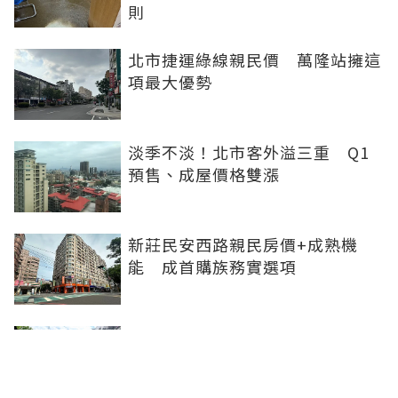
則
北市捷運綠線親民價 萬隆站擁這
項最大優勢
淡季不淡！北市客外溢三重 Q1
預售、成屋價格雙漲
新莊民安西路親民房價+成熟機
能 成首購族務實選項
橋科磁吸效應發威 建商砸8.93億
卡位、科技新貴搶進楠梓土庫