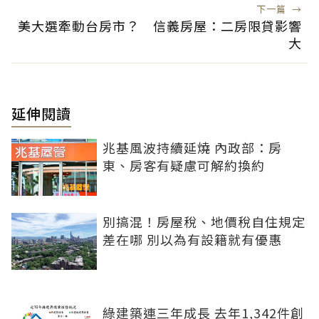
下一篇
→
美大選牽動台房市？ 信義房屋：二房限貸影響
大
延伸閱讀
兆基風波持續延燒 內政部：房
東、房客有疑慮可解約換約
別搞混！房屋稅、地價稅自住規定
差在哪 別以為有設籍就有優惠
綠建築連三年成長 去年1,342件創