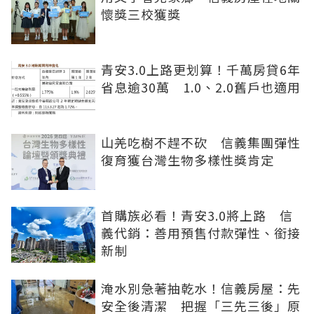
懷獎三校獲獎
青安3.0上路更划算！千萬房貸6年
省息逾30萬 1.0、2.0舊戶也適用
山羌吃樹不趕不砍 信義集團彈性
復育獲台灣生物多樣性獎肯定
首購族必看！青安3.0將上路 信
義代銷：善用預售付款彈性、銜接
新制
淹水別急著抽乾水！信義房屋：先
安全後清潔 把握「三先三後」原