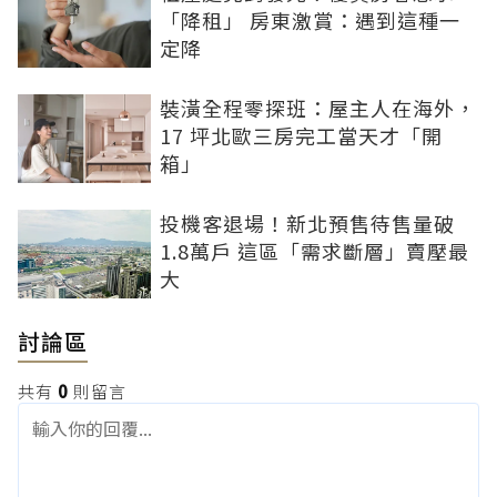
「降租」 房東激賞：遇到這種一
定降
裝潢全程零探班：屋主人在海外，
17 坪北歐三房完工當天才「開
箱」
投機客退場！新北預售待售量破
1.8萬戶 這區「需求斷層」賣壓最
大
討論區
共有
0
則留言