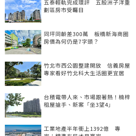
五泰輕軌完成環評 五股洲子洋重
劃區房市受矚目
同坪同齡差300萬 板橋新海商圈
房價為何仍是7字頭？
竹北市西公園整建開放 信義房屋
專家看好竹北科大生活圈更宜居
台積電帶人來、市場跟著熱！楠梓
租屋搶手、新案「坐3望4」
工業地產半年衝上1392億 專
家：精準布局才是贏家