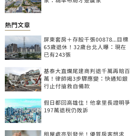
熱門文章
屏東套房＋存股千張00878...目標
65歲退休！32歲台北人曝：現在
已有243張
基泰大直爛尾建商判退千萬再賠百
萬！律師揭3步驟應變：快通知銀
行止付搶救自備款
假日都回高雄住！他拿里長證明爭
197萬退稅仍敗訴
租屋處亮到發光！優質房客想求