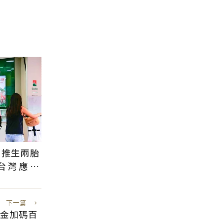
國推生兩胎
台灣應學
根本沒用
下一篇
→
休金加碼百