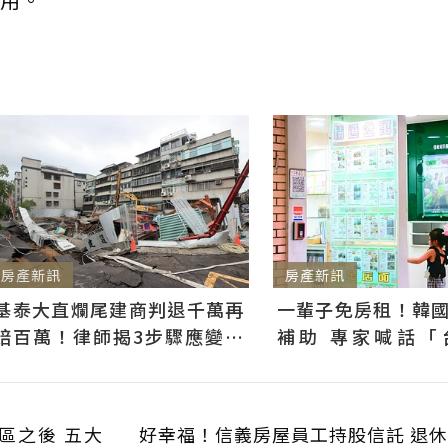
房產新訊
房產新訊
基泰大直爛尾建商判退千萬再
一輩子免房租！韓
賠百萬！律師揭3步驟應變：
補助 專家喊話「
快通知銀行止付搶救自備款
習」：社宅僅打8折
區之後 五大
好幸福！信義房屋員工持股信託 退