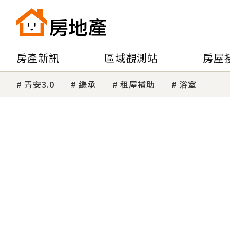
房產新訊
區域觀測站
房屋
青安3.0
繼承
租屋補助
浴室