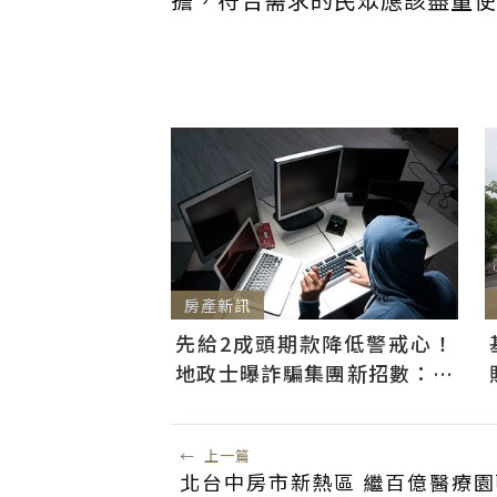
房產新訊
先給2成頭期款降低警戒心！
地政士曝詐騙集團新招數：偷
辦抵押房屋恐難救
←
上一篇
北台中房市新熱區 繼百億醫療園