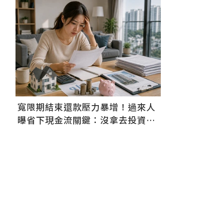
寬限期結束還款壓力暴增！過來人
曝省下現金流關鍵：沒拿去投資等
於白費