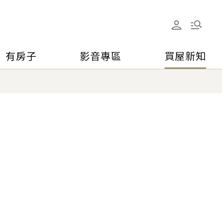
有房子
影音專區
買屋新知