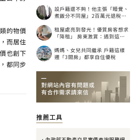
寧可不租老人也別自找麻煩
設戶籍還不夠！他主張「睡覺、
煮飯分不同屋」2百萬元退稅照
樣沒了
租屋處亮到發光！優質房客想求
類的物價
「降租」 房東激賞：遇到這種
情，而居住
一定降
媽媽、女兒共同繼承 戶籍這樣
價也創下
遷「3間房」都享自住優稅
，都同步
推薦工具
內政部不動產交易實價查詢服務網