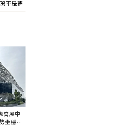
萬不是夢
際會展中
逆勢坐穩交