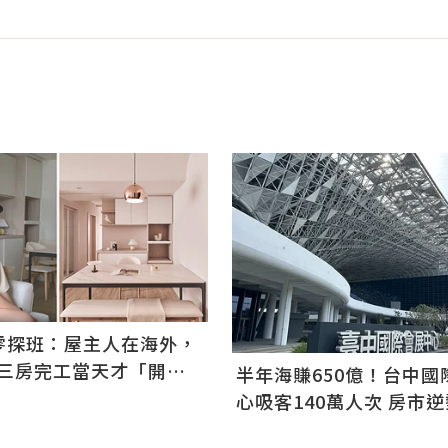
零探班：屋主人在海外，
歐三房完工當天才「開
半年海賺650億！台中國
心吸客140萬人次 房市
易王