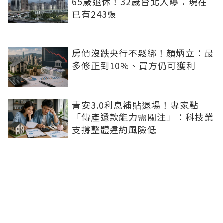
65歲退休！32歲台北人曝：現在
已有243張
房價沒跌央行不鬆綁！顏炳立：最
多修正到10%、買方仍可獲利
青安3.0利息補貼退場！專家點
「傳產還款能力需關注」：科技業
支撐整體違約風險低