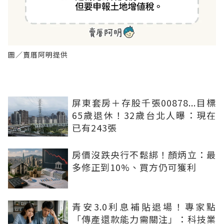
圖／賣厝阿明提供
屏東套房＋存股千張00878...目標
65歲退休！32歲台北人曝：現在
已有243張
房價沒跌央行不鬆綁！顏炳立：最
多修正到10%、買方仍可獲利
青安3.0利息補貼退場！專家點
「傳產還款能力需關注」：科技業