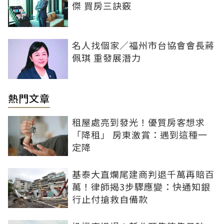
傑 買房三訣竅
名人找個家／福州市台協會會長蔣
佩琪 重發展潛力
熱門文章
租屋處亮到發光！優質房客想求
「降租」 房東激賞：遇到這種一
定降
基泰大直爛尾建商判退千萬再賠百
萬！律師揭3步驟應變：快通知銀
行止付搶救自備款