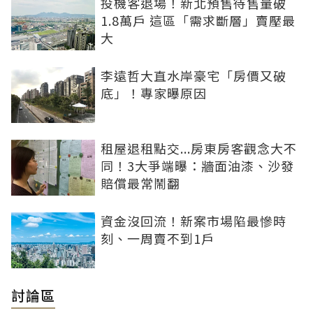
投機客退場！新北預售待售量破
1.8萬戶 這區「需求斷層」賣壓最
大
李遠哲大直水岸豪宅「房價又破
底」！專家曝原因
租屋退租點交...房東房客觀念大不
同！3大爭端曝：牆面油漆、沙發
賠償最常鬧翻
資金沒回流！新案市場陷最慘時
刻、一周賣不到1戶
討論區