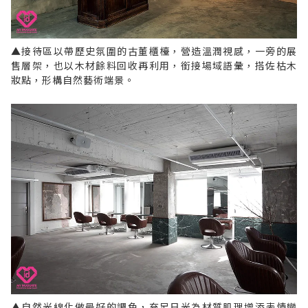
▲接待區以帶歷史氛圍的古董櫃檯，營造溫潤視感，一旁的展
售層架，也以木材餘料回收再利用，銜接場域語彙，搭佐枯木
妝點，形構自然藝術端景。
▲自然光線化做最好的調色，充足日光為材質肌理增添表情變