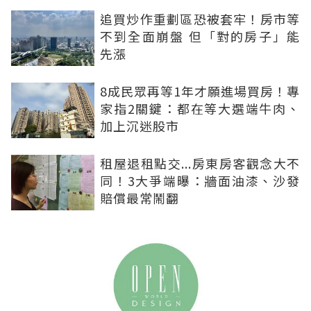
追買炒作重劃區恐被套牢！房市等
不到全面崩盤 但「對的房子」能
先漲
8成民眾再等1年才願進場買房！專
家指2關鍵：都在等大選端牛肉、
加上沉迷股市
租屋退租點交...房東房客觀念大不
同！3大爭端曝：牆面油漆、沙發
賠償最常鬧翻