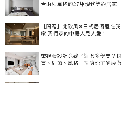
合兩種風格的27坪現代簡約居家
【開箱】北歐風✖日式居酒屋在我
家 我們家的中島人見人愛！
電視牆設計竟藏了這麼多學問？材
質、細節、風格一次讓你了解透徹
居家配電箱隱藏設計秘訣，用創意
輕鬆把它變不見！
新家開箱｜18坪真的夠住嗎？花
180萬裝潢，設計師為什麼把兩房