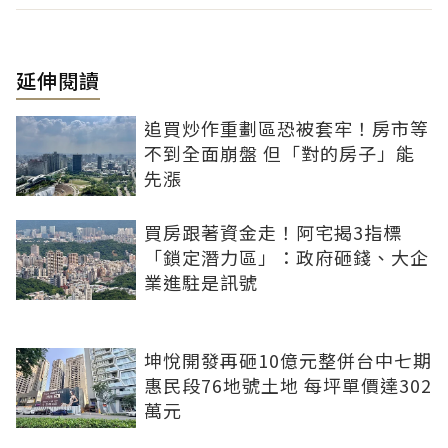
延伸閱讀
追買炒作重劃區恐被套牢！房市等
不到全面崩盤 但「對的房子」能
先漲
買房跟著資金走！阿宅揭3指標
「鎖定潛力區」：政府砸錢、大企
業進駐是訊號
坤悅開發再砸10億元整併台中七期
惠民段76地號土地 每坪單價達302
萬元