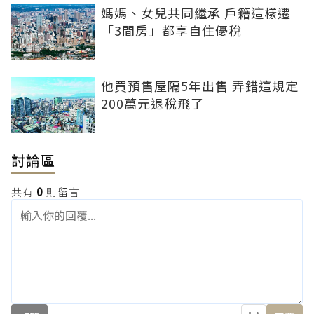
媽媽、女兒共同繼承 戶籍這樣遷
「3間房」都享自住優稅
他買預售屋隔5年出售 弄錯這規定
200萬元退稅飛了
討論區
共有
0
則留言