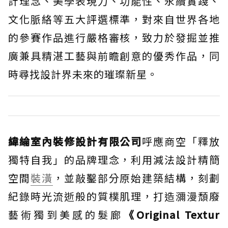
計理念、美學表現力、功能性、永續實踐、
文化脈絡等五大評選標準，對來自世界各地
的參賽作品進行嚴格審核，致力於發掘並推
廣兼具精湛工藝與前瞻創意的優秀作品，同
時尋找設計界未來的璀璨新星。
緯綸室內裝修設計有限公司
呼應商空「釋放
獨特自我」的品牌理念，利用減法設計精簡
空間
裝潢
，並敲鑿部分原始建築結構，刻劃
紀錄時光流逝般的質樸肌理，打造瀰漫頹廢
藝術獨到美感的髮廊
《Original Textur