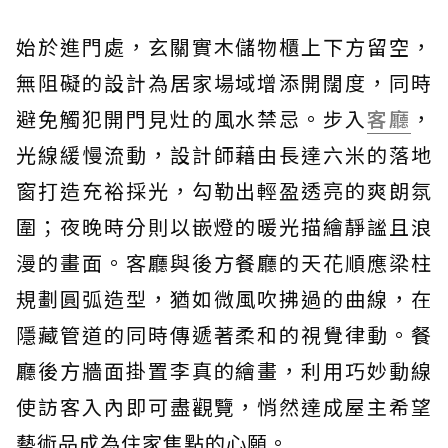
始於進門處，玄關實木儲物櫃上下方留空，
無阻礙的設計為居家場域增添開闊度，同時
避免觸犯開門見灶的風水禁忌。步入
客廳
，
光線緩慢流動，設計師藉由長達六米的落地
窗打造充裕採光，勾勒出輕盈透亮的爽朗氛
圍；夜晚時分則以嵌燈的暖光描繪靜謐且浪
漫的畫面。客廳與後方餐廳的天花順應梁柱
規劃圓弧造型，猶如微風吹拂過的曲線，在
隱藏管道的同時傳遞著柔和的視覺律動。餐
廳後方牆面掛置李真的繪畫，利用巧妙動線
使訪客入內即可盡觀覽，悄然達成屋主希望
藝術品成為住家焦點的心願。