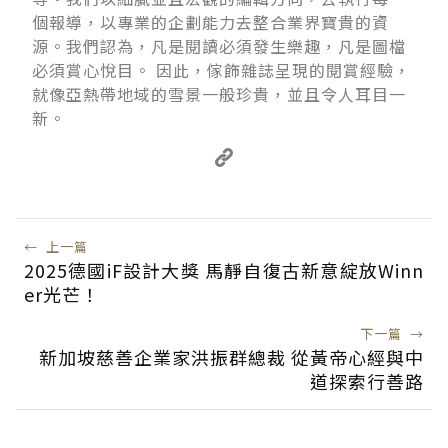
個報導，以專業的企劃能力去整合業界寶貴的資
源。我們認為，凡是閱讀必須發生樂趣，凡是圖檔
必須賞心悅目。 因此，傢飾雜誌呈現的閱賞經驗，
就像亞熱帶地域的雪景一般珍貴，並且令人耳目一
新。
←
上一篇
2025德國iF設計大獎 馬靜自復古新意綻放Winn
er光芒！
下一篇
→
新加坡慈善企業家洪振群總裁 從黃帝心經與中
道探索行善路