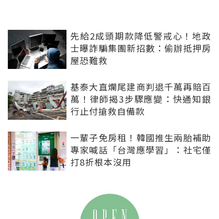
先給2成頭期款降低警戒心！地政
士曝詐騙集團新招數：偷辦抵押房
屋恐難救
基泰大直爛尾建商判退千萬再賠百
萬！律師揭3步驟應變：快通知銀
行止付搶救自備款
一輩子免房租！韓國推生兩胎補助
專家喊話「台灣應學習」：社宅僅
打8折根本沒用