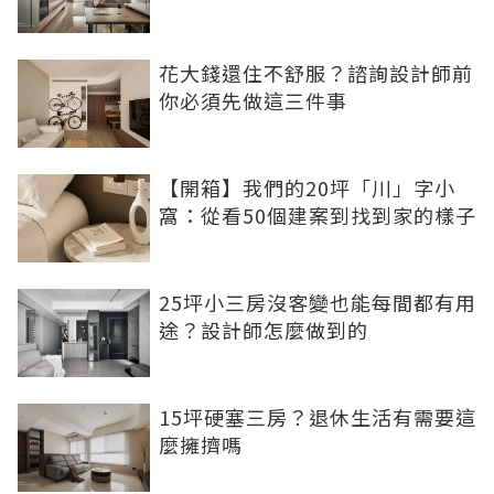
花大錢還住不舒服？諮詢設計師前
你必須先做這三件事
【開箱】我們的20坪「川」字小
窩：從看50個建案到找到家的樣子
25坪小三房沒客變也能每間都有用
途？設計師怎麼做到的
15坪硬塞三房？退休生活有需要這
麼擁擠嗎