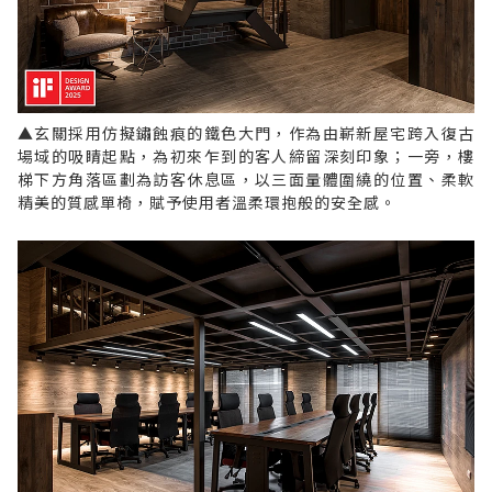
▲玄關採用仿擬鏽蝕痕的鐵色大門，作為由嶄新屋宅跨入復古
場域的吸睛起點，為初來乍到的客人締留深刻印象；一旁，樓
梯下方角落區劃為訪客休息區，以三面量體圍繞的位置、柔軟
精美的質感單椅，賦予使用者溫柔環抱般的安全感。