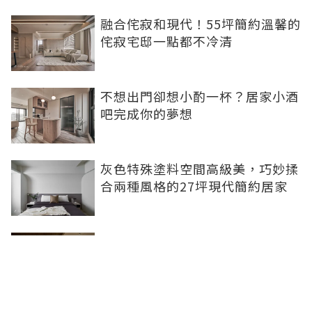
融合侘寂和現代！55坪簡約溫馨的
侘寂宅邸一點都不冷清
不想出門卻想小酌一杯？居家小酒
吧完成你的夢想
灰色特殊塗料空間高級美，巧妙揉
合兩種風格的27坪現代簡約居家
【開箱】北歐風✖日式居酒屋在我
家 我們家的中島人見人愛！