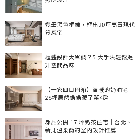
幾筆黑色框線，框出20坪高貴現代
質感宅
櫃體設計太單調？5 大手法輕鬆提
升空間品味
【一家四口開箱】溫暖的奶油宅
28坪居然偷偷藏了第4房
郡品公開 17 坪奶茶住宅｜台北、
新北溫柔簡約室內設計推薦