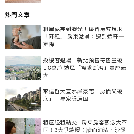
熱門文章
租屋處亮到發光！優質房客想求
「降租」 房東激賞：遇到這種一
定降
投機客退場！新北預售待售量破
1.8萬戶 這區「需求斷層」賣壓最
大
李遠哲大直水岸豪宅「房價又破
底」！專家曝原因
租屋退租點交...房東房客觀念大不
同！3大爭端曝：牆面油漆、沙發