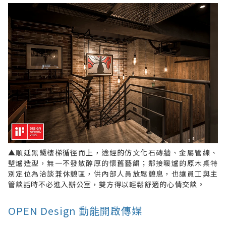
▲順延黑鐵樓梯循徑而上，途經的仿文化石磚牆、金屬管線、
壁爐造型，無一不發散醇厚的懷舊藝韻；鄰接暖爐的原木桌特
別定位為洽談兼休憩區，供內部人員放鬆憩息，也讓員工與主
管談話時不必進入辦公室，雙方得以輕鬆舒適的心情交談。
OPEN Design 動能開啟傳媒