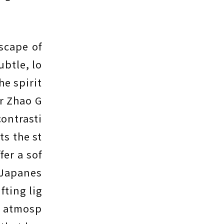
scape of
ubtle, lo
he spirit
r Zhao G
contrasti
ts the st
fer a sof
 Japanes
fting lig
de atmosp