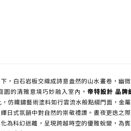
之下，白石岩板交織成詩意盎然的山水畫卷，幽微
庭園的清雅意境巧妙融入室內。
帝特設計 品牌
比，仿鐵鏽藝術塗料如行雲流水般點綴門面，金屬
演繹日式氛韻中對自然的崇敬禮讚。晝夜更迭之際
轉化為科幻迷離，呈現跨越時空的優雅蛻變，為賓