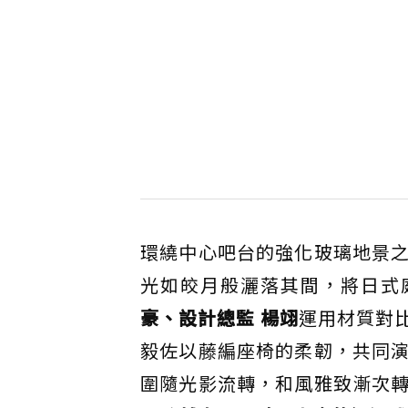
環繞中心吧台的強化玻璃地景
光如皎月般灑落其間，將日式
豪、設計總監 楊翊
運用材質對
毅佐以藤編座椅的柔韌，共同
圍隨光影流轉，和風雅致漸次