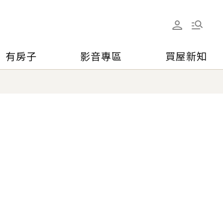
有房子
影音專區
買屋新知