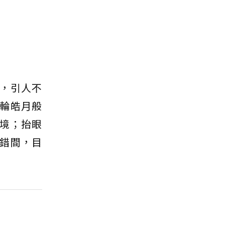
，引人不
輪皓月般
境；抬眼
錯間，目