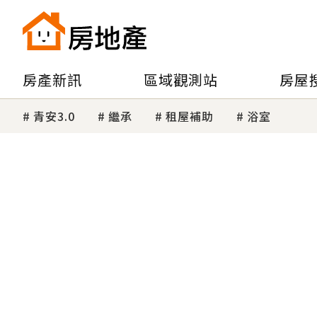
房產新訊
區域觀測站
房屋
青安3.0
繼承
租屋補助
浴室