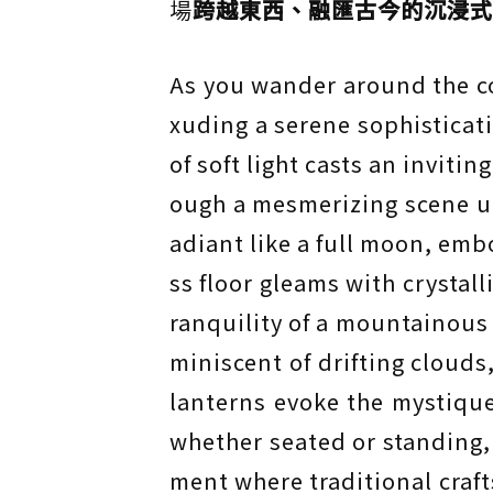
場
跨越東西、融匯古今的沉浸式
As you wander around the co
xuding a serene sophisticati
of soft light casts an inviti
ough a mesmerizing scene un
adiant like a full moon, emb
ss floor gleams with crystall
ranquility of a mountainous 
miniscent of drifting clouds
lanterns evoke the mystique
whether seated or standing, 
ment where traditional craf