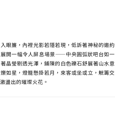
映入眼簾，內裡光影若隱若現，低訴著神秘的邀約
前展開一幅令人屏息場景——中央圓弧狀吧台如一
淌著晶瑩剔透光澤，鋪陳的白色礫石舒展著山水意
閃爍如星，燈籠懸掛若月，來客或坐或立，觥籌交
激盪出的璀璨火花。