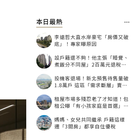
本日最熱
李遠哲大直水岸豪宅「房價又破
底」！專家曝原因
設戶籍還不夠！他主張「睡覺、
煮飯分不同屋」2百萬元退稅照
樣沒了
投機客退場！新北預售待售量破
1.8萬戶 這區「需求斷層」賣壓
最大
租屋市場多殘忍老了才知道！包
租公曝「有小孩家庭是首選」：
寧可不租老人也別自找麻煩
媽媽、女兒共同繼承 戶籍這樣
遷「3間房」都享自住優稅