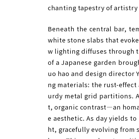
chanting tapestry of artistry
Beneath the central bar, te
white stone slabs that evoke 
w lighting diffuses through t
of a Japanese garden brough
uo hao and design director Y
ng materials: the rust-effec
urdy metal grid partitions. 
t, organic contrast—an homa
e aesthetic. As day yields to
ht, gracefully evolving from