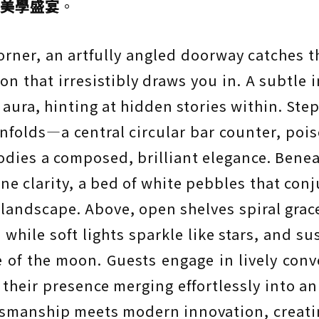
美學盛宴
。
rner, an artfully angled doorway catches th
on that irresistibly draws you in. A subtle 
ng aura, hinting at hidden stories within. Ste
folds—a central circular bar counter, pois
odies a composed, brilliant elegance. Benea
ine clarity, a bed of white pebbles that conj
landscape. Above, open shelves spiral grace
, while soft lights sparkle like stars, and 
 of the moon. Guests engage in lively conv
their presence merging effortlessly into a
tsmanship meets modern innovation, creati