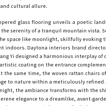
 and cultural allure.
mpered glass flooring unveils a poetic land
the serenity of a tranquil mountain vista. S
he space like moonlight, skillfully evoking t
t indoors. Daytona interiors brand directo
ang Yi designed a harmonious interplay of 
t artistic coating on the entrance complemen
At the same time, the woven rattan chairs of
ge to nature within a meticulously refined
 night, the ambiance transforms with the shi
 serene elegance to a dreamlike, avant-gar