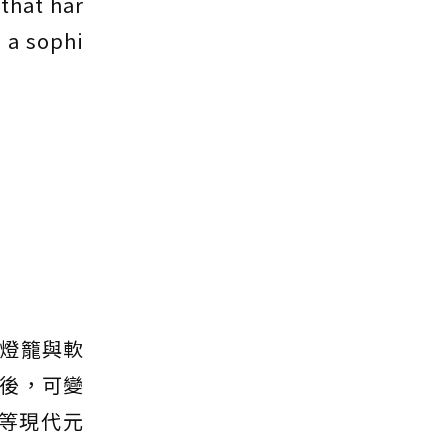
 that har
 a sophi
燈籠與軟
後，可變
等現代元