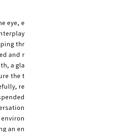
e eye, e
interplay
pping thr
ed and r
th, a gla
ure the t
fully, re
suspended
ersation
n environ
ng an en