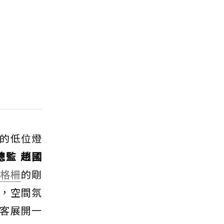
的低位燈
總監 趙國
格柵
的剛
，空間氛
客展開一