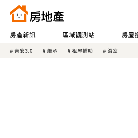
房產新訊
區域觀測站
房屋
青安3.0
繼承
租屋補助
浴室