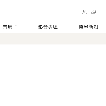
有房子
影音專區
買屋新知