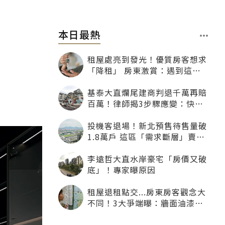
本日最熱
租屋處亮到發光！優質房客想求
「降租」 房東激賞：遇到這種
一定降
基泰大直爛尾建商判退千萬再賠
百萬！律師揭3步驟應變：快通
知銀行止付搶救自備款
投機客退場！新北預售待售量破
1.8萬戶 這區「需求斷層」賣壓
最大
李遠哲大直水岸豪宅「房價又破
底」！專家曝原因
租屋退租點交...房東房客觀念大
不同！3大爭端曝：牆面油漆、
沙發賠償最常鬧翻