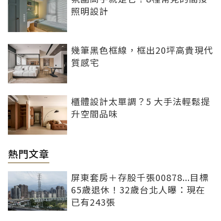
照明設計
幾筆黑色框線，框出20坪高貴現代
質感宅
櫃體設計太單調？5 大手法輕鬆提
升空間品味
熱門文章
屏東套房＋存股千張00878...目標
65歲退休！32歲台北人曝：現在
已有243張