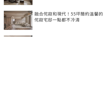
融合侘寂和現代！55坪簡約溫馨的
侘寂宅邸一點都不冷清
不想出門卻想小酌一杯？居家小酒
吧完成你的夢想
灰色特殊塗料空間高級美，巧妙揉
合兩種風格的27坪現代簡約居家
聯合線上公司 著作權所有 ©2025