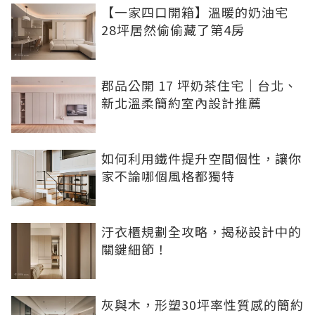
【一家四口開箱】溫暖的奶油宅
28坪居然偷偷藏了第4房
郡品公開 17 坪奶茶住宅｜台北、
新北溫柔簡約室內設計推薦
如何利用鐵件提升空間個性，讓你
家不論哪個風格都獨特
汙衣櫃規劃全攻略，揭秘設計中的
關鍵細節！
灰與木，形塑30坪率性質感的簡約