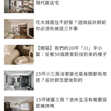
現代飯店宅
花大錢還住不舒服？諮詢設計師前
你必須先做這三件事
【開箱】我們的20坪「川」字小
窩：從看50個建案到找到家的樣子
25坪小三房沒客變也能每間都有用
途？設計師怎麼做到的
15坪硬塞三房？退休生活有需要這
麼擁擠嗎