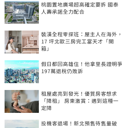
桃園置地廣場超高確定要拆 國泰
人壽承諾全力配合
裝潢全程零探班：屋主人在海外，
17 坪北歐三房完工當天才「開
箱」
假日都回高雄住！他拿里長證明爭
197萬退稅仍敗訴
租屋處亮到發光！優質房客想求
「降租」 房東激賞：遇到這種一
定降
投機客退場！新北預售待售量破