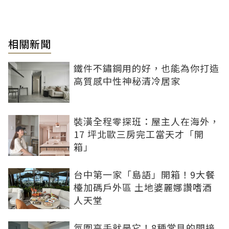
相關新聞
鐵件不鏽鋼用的好，也能為你打造
高質感中性神秘清冷居家
裝潢全程零探班：屋主人在海外，
17 坪北歐三房完工當天才「開
箱」
台中第一家「島語」開箱！9大餐
檯加碼戶外區 土地婆麗娜讚嗜酒
人天堂
氛圍高手就是它！8種常見的間接