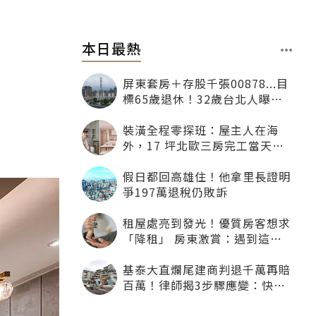
本日最熱
屏東套房＋存股千張00878...目
標65歲退休！32歲台北人曝：
現在已有243張
裝潢全程零探班：屋主人在海
外，17 坪北歐三房完工當天才
「開箱」
假日都回高雄住！他拿里長證明
爭197萬退稅仍敗訴
租屋處亮到發光！優質房客想求
「降租」 房東激賞：遇到這種
一定降
基泰大直爛尾建商判退千萬再賠
百萬！律師揭3步驟應變：快通
知銀行止付搶救自備款