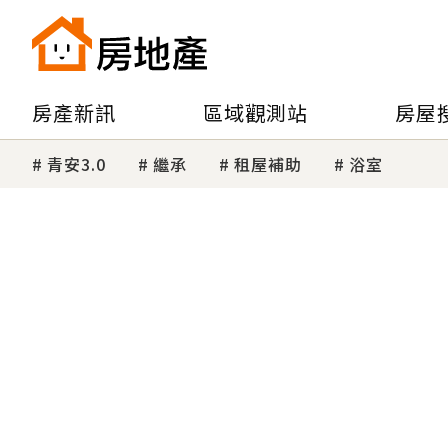
房產新訊
區域觀測站
房屋
青安3.0
繼承
租屋補助
浴室