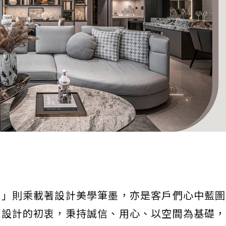
硯」則乘載著設計美學筆墨，亦是客戶們心中藍圖
硯設計的初衷，秉持誠信、用心、以空間為基礎，