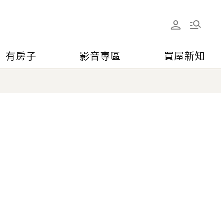
有房子
影音專區
買屋新知