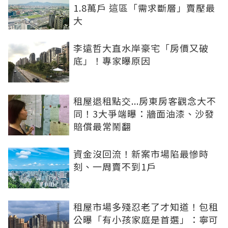
1.8萬戶 這區「需求斷層」賣壓最
大
李遠哲大直水岸豪宅「房價又破
底」！專家曝原因
租屋退租點交...房東房客觀念大不
同！3大爭端曝：牆面油漆、沙發
賠償最常鬧翻
資金沒回流！新案市場陷最慘時
刻、一周賣不到1戶
租屋市場多殘忍老了才知道！包租
公曝「有小孩家庭是首選」：寧可