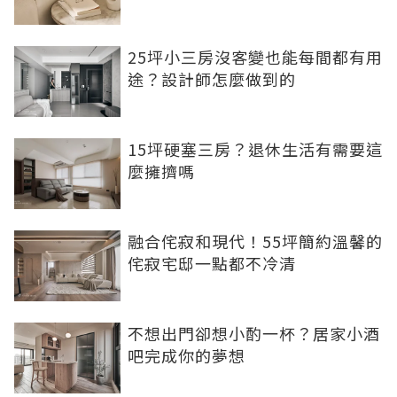
25坪小三房沒客變也能每間都有用
途？設計師怎麼做到的
15坪硬塞三房？退休生活有需要這
麼擁擠嗎
融合侘寂和現代！55坪簡約溫馨的
侘寂宅邸一點都不冷清
不想出門卻想小酌一杯？居家小酒
吧完成你的夢想