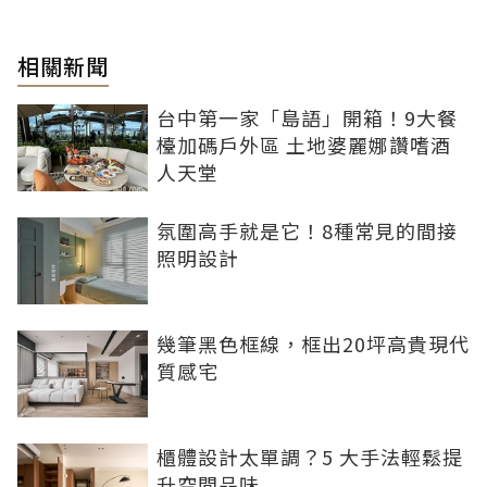
相關新聞
台中第一家「島語」開箱！9大餐
檯加碼戶外區 土地婆麗娜讚嗜酒
人天堂
氛圍高手就是它！8種常見的間接
照明設計
幾筆黑色框線，框出20坪高貴現代
質感宅
櫃體設計太單調？5 大手法輕鬆提
升空間品味