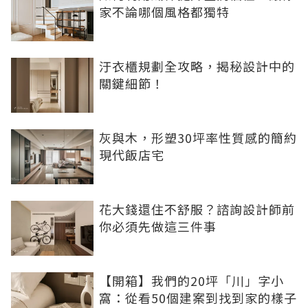
家不論哪個風格都獨特
汙衣櫃規劃全攻略，揭秘設計中的
關鍵細節！
灰與木，形塑30坪率性質感的簡約
現代飯店宅
花大錢還住不舒服？諮詢設計師前
你必須先做這三件事
【開箱】我們的20坪「川」字小
窩：從看50個建案到找到家的樣子