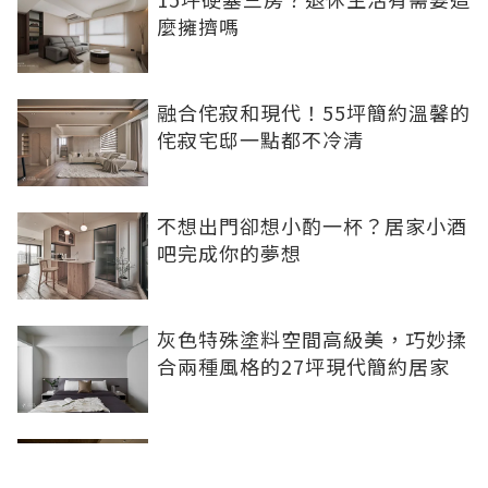
麼擁擠嗎
融合侘寂和現代！55坪簡約溫馨的
侘寂宅邸一點都不冷清
不想出門卻想小酌一杯？居家小酒
吧完成你的夢想
灰色特殊塗料空間高級美，巧妙揉
合兩種風格的27坪現代簡約居家
【開箱】北歐風✖日式居酒屋在我
家 我們家的中島人見人愛！