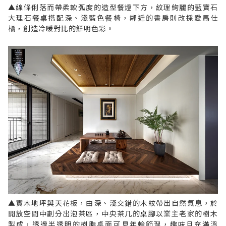
▲線條俐落而帶柔軟弧度的造型餐燈下方，紋理絢麗的藍寶石
大理石餐桌搭配深、淺藍色餐椅，鄰近的書房則改採愛馬仕
橘，創造冷暖對比的鮮明色彩。
▲實木地坪與天花板，由深、淺交錯的木紋帶出自然氣息，於
開放空間中劃分出泡茶區，中央茶几的桌腳以業主老家的樹木
製成，透過半透明的樹脂桌面可見年輪節理，趣味且充滿溫