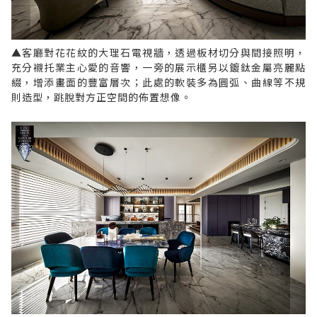
▲客廳對花花紋的大理石電視牆，透過板材切分與間接照明，
充分襯托業主心愛的音響，一旁的展示櫃另以鍍鈦金屬亮麗點
綴，增添畫面的豐富層次；此處的軟裝多為圓弧、曲線等不規
則造型，跳脫對方正空間的佈置想像。