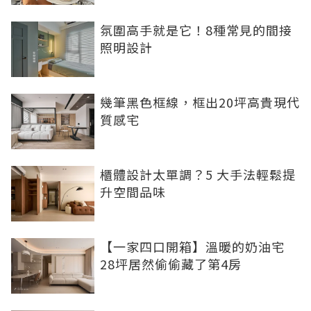
氛圍高手就是它！8種常見的間接
照明設計
幾筆黑色框線，框出20坪高貴現代
質感宅
櫃體設計太單調？5 大手法輕鬆提
升空間品味
【一家四口開箱】溫暖的奶油宅
28坪居然偷偷藏了第4房