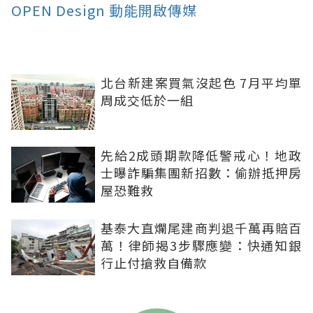
OPEN Design 動能開啟傳媒
北台新建案買氣沒起色 7月平均單
周成交低於一組
先給2成頭期款降低警戒心！地政
士曝詐騙集團新招數：偷辦抵押房
屋恐難救
基泰大直爛尾建商判退千萬再賠百
萬！律師揭3步驟應變：快通知銀
行止付搶救自備款