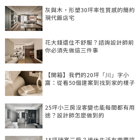
灰與木，形塑30坪率性質感的簡約
現代飯店宅
花大錢還住不舒服？諮詢設計師前
你必須先做這三件事
【開箱】我們的20坪「川」字小
窩：從看50個建案到找到家的樣子
25坪小三房沒客變也能每間都有用
途？設計師怎麼做到的
15坪硬塞三房？退休生活有需要這