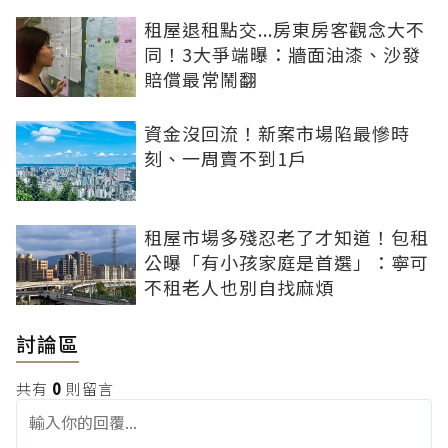
租屋退租點交...房東房客觀念大不
同！3大爭端曝：牆面油漆、沙發
賠償最常鬧翻
資金沒回流！新案市場陷最慘時
刻、一周賣不到1戶
租屋市場多殘忍老了才知道！包租
公曝「有小孩家庭是首選」：寧可
不租老人也別自找麻煩
討論區
共有
0
則留言