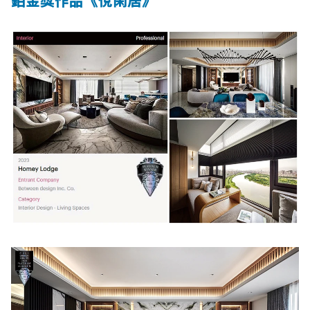
鉑金獎作品《悅閑居》