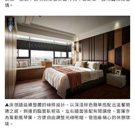
情。
▲床頭牆延續整體的線條設計，以深淺棕色簡單搭配出溫馨閒
適之感，側邊的臨窗臥榻區，左右牆面皆配有閱讀燈，窗簾亦
為電動風琴簾，方便自由調整光線明暗，營造最稱心的休憩環
境。