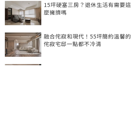
15坪硬塞三房？退休生活有需要這
麼擁擠嗎
融合侘寂和現代！55坪簡約溫馨的
侘寂宅邸一點都不冷清
不想出門卻想小酌一杯？居家小酒
吧完成你的夢想
灰色特殊塗料空間高級美，巧妙揉
合兩種風格的27坪現代簡約居家