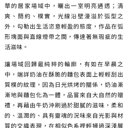
華的居家場域中，曬出一室明亮通透；清
爽、簡約、樸實，光線沿壁漫溢於弧型之
外，勾勒出生活恣意輕盈的態度，作品在弧
形塊面與直線燈帶之間，傳達著無瑕疵的生
活滋味。
讓場域回歸最純粹的輪廓，有如在早晨之
中，端詳奶油在酥脆的麵包表面上輕輕刮出
質樸的紋理，因為日光烘烤的關係，奶油漸
漸地與麵包化為一體，品嘗來自大自然的贈
禮，再藉由牛奶沖刷過於甜膩的滋味，柔和
的、溫潤的、具有靈魂的況味來自光影與材
質的交織表現，在相似色系裡輕掃過深淺層