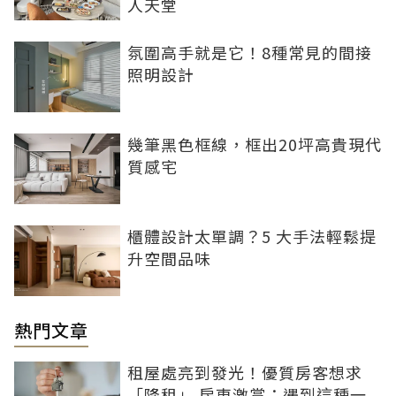
人天堂
氛圍高手就是它！8種常見的間接
照明設計
幾筆黑色框線，框出20坪高貴現代
質感宅
櫃體設計太單調？5 大手法輕鬆提
升空間品味
熱門文章
租屋處亮到發光！優質房客想求
「降租」 房東激賞：遇到這種一