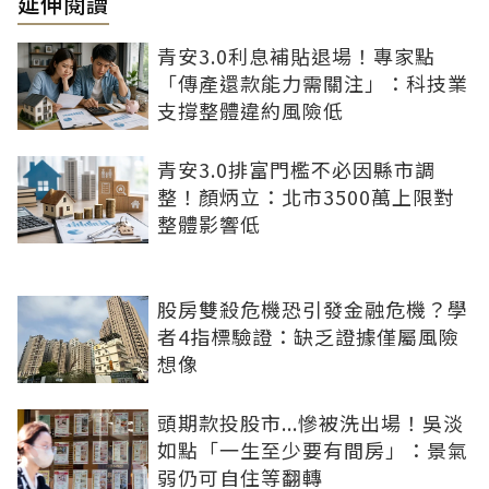
延伸閱讀
青安3.0利息補貼退場！專家點
「傳產還款能力需關注」：科技業
支撐整體違約風險低
青安3.0排富門檻不必因縣市調
整！顏炳立：北市3500萬上限對
整體影響低
股房雙殺危機恐引發金融危機？學
者4指標驗證：缺乏證據僅屬風險
想像
頭期款投股市...慘被洗出場！吳淡
如點「一生至少要有間房」：景氣
弱仍可自住等翻轉