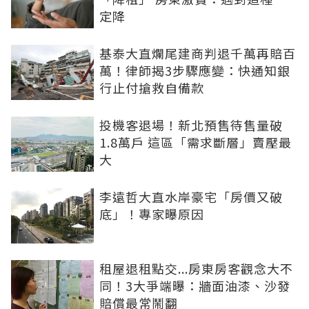
定降
基泰大直爛尾建商判退千萬再賠百
萬！律師揭3步驟應變：快通知銀
行止付搶救自備款
投機客退場！新北預售待售量破
1.8萬戶 這區「需求斷層」賣壓最
大
李遠哲大直水岸豪宅「房價又破
底」！專家曝原因
租屋退租點交...房東房客觀念大不
同！3大爭端曝：牆面油漆、沙發
賠償最常鬧翻