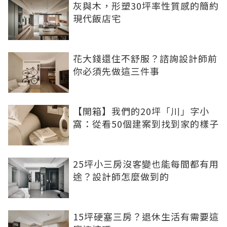
灰與木，形塑30坪率性質感的簡約
現代飯店宅
花大錢還住不舒服？諮詢設計師前
你必須先做這三件事
【開箱】我們的20坪「川」字小
窩：從看50個建案到找到家的樣子
25坪小三房沒客變也能每間都有用
途？設計師怎麼做到的
15坪硬塞三房？退休生活有需要這