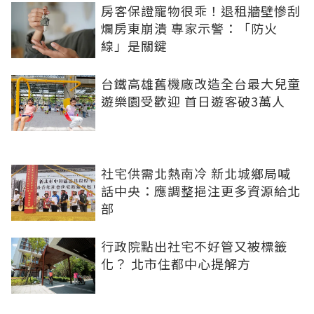
房客保證寵物很乖！退租牆壁慘刮
爛房東崩潰 專家示警：「防火
線」是關鍵
台鐵高雄舊機廠改造全台最大兒童
遊樂園受歡迎 首日遊客破3萬人
社宅供需北熱南冷 新北城鄉局喊
話中央：應調整挹注更多資源給北
部
行政院點出社宅不好管又被標籤
化？ 北市住都中心提解方