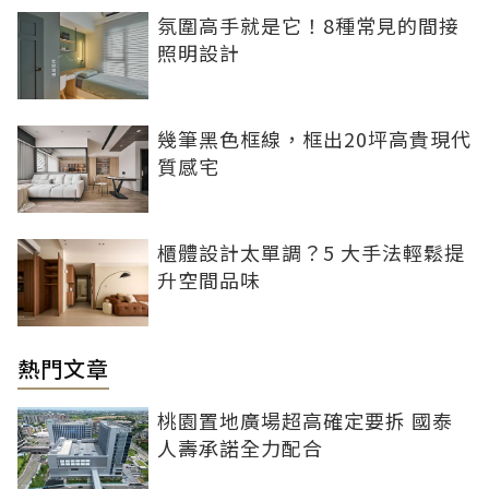
氛圍高手就是它！8種常見的間接
照明設計
幾筆黑色框線，框出20坪高貴現代
質感宅
櫃體設計太單調？5 大手法輕鬆提
升空間品味
熱門文章
桃園置地廣場超高確定要拆 國泰
人壽承諾全力配合