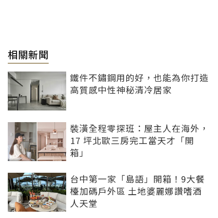
相關新聞
鐵件不鏽鋼用的好，也能為你打造
高質感中性神秘清冷居家
裝潢全程零探班：屋主人在海外，
17 坪北歐三房完工當天才「開
箱」
台中第一家「島語」開箱！9大餐
檯加碼戶外區 土地婆麗娜讚嗜酒
人天堂