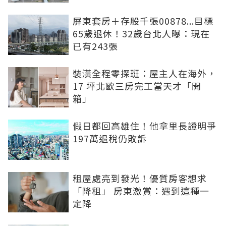
屏東套房＋存股千張00878...目標
65歲退休！32歲台北人曝：現在
已有243張
裝潢全程零探班：屋主人在海外，
17 坪北歐三房完工當天才「開
箱」
假日都回高雄住！他拿里長證明爭
197萬退稅仍敗訴
租屋處亮到發光！優質房客想求
「降租」 房東激賞：遇到這種一
定降