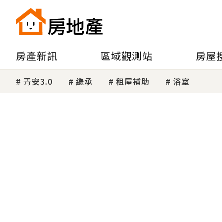
房產新訊
區域觀測站
房屋
青安3.0
繼承
租屋補助
浴室