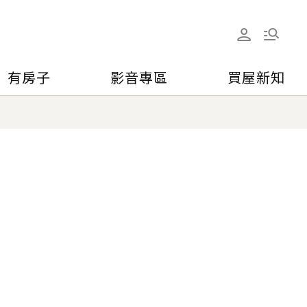
有房子
影音專區
買屋新知