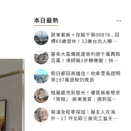
本日最熱
屏東套房＋存股千張00878...目
標65歲退休！32歲台北人曝：
現在已有243張
基泰大直爛尾建商判退千萬再賠
百萬！律師揭3步驟應變：快通
知銀行止付搶救自備款
假日都回高雄住！他拿里長證明
爭197萬退稅仍敗訴
租屋處亮到發光！優質房客想求
「降租」 房東激賞：遇到這種
一定降
裝潢全程零探班：屋主人在海
外，17 坪北歐三房完工當天才
「開箱」