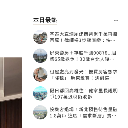
本日最熱
基泰大直爛尾建商判退千萬再賠
百萬！律師揭3步驟應變：快通
知銀行止付搶救自備款
屏東套房＋存股千張00878...目
標65歲退休！32歲台北人曝：
現在已有243張
租屋處亮到發光！優質房客想求
「降租」 房東激賞：遇到這種
一定降
假日都回高雄住！他拿里長證明
爭197萬退稅仍敗訴
投機客退場！新北預售待售量破
1.8萬戶 這區「需求斷層」賣壓
最大