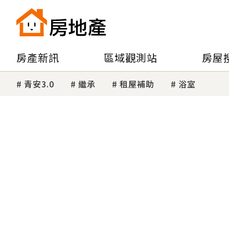
房產新訊
區域觀測站
房屋
青安3.0
繼承
租屋補助
浴室