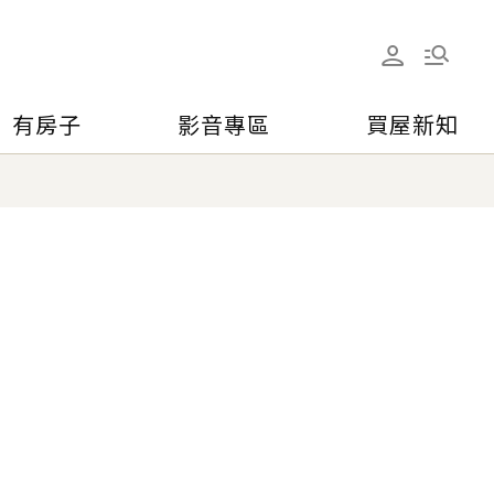
有房子
影音專區
買屋新知