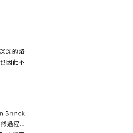
深深的烙
也因此不
rinck
過程...