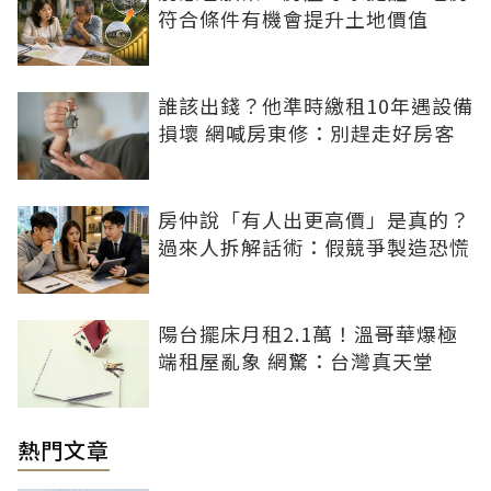
符合條件有機會提升土地價值
誰該出錢？他準時繳租10年遇設備
損壞 網喊房東修：別趕走好房客
房仲說「有人出更高價」是真的？
過來人拆解話術：假競爭製造恐慌
陽台擺床月租2.1萬！溫哥華爆極
端租屋亂象 網驚：台灣真天堂
熱門文章