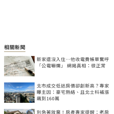
相關新聞
新家還沒入住…他收電費帳單驚呼
「公電嚇爛」 網揭真相：很正常
北市成交低迷房價卻創新高？專家
曝主因：豪宅熱絡、且北士科補漲
飆到160萬
別急著放棄！房產專家提醒：老房