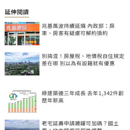
延伸閱讀
兆基風波持續延燒 內政部：房
東、房客有疑慮可解約換約
別搞混！房屋稅、地價稅自住規定
差在哪 別以為有設籍就有優惠
綠建築連三年成長 去年1,342件創
歷年新高
老宅延壽申請踴躍可加碼？國土