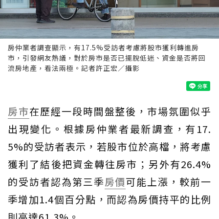
房仲業者調查顯示，有17.5%受訪者考慮將股市獲利轉進房
市，引發網友熱議，對於房市是否已擺脫低迷、資金是否將回
流房地產，看法兩極。記者許正宏／攝影
房市
在歷經一段時間盤整後，市場氛圍似乎
出現變化。根據房仲業者最新調查，有17.
5%的受訪者表示，若股市位於高檔，將考慮
獲利了結後把資金轉往房市；另外有26.4%
的受訪者認為第三季
房價
可能上漲，較前一
季增加1.4個百分點，而認為房價持平的比例
則高達61.3%。