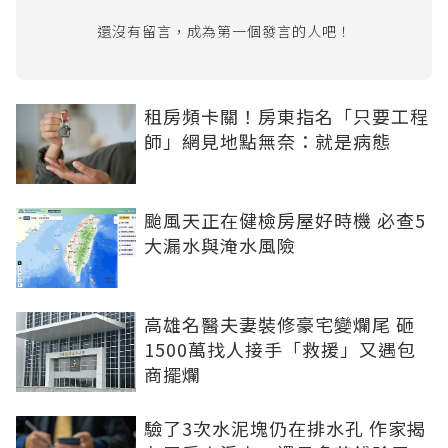
還沒有留言，成為第一個發言的人吧！
租房頻卡關！房東指名「只要工程
師」網見地點無奈：就是病態
颱風天正在健檢房屋好時機 必查5
大漏水與淹水風險
高雄名醫夫妻裝修豪宅變爛尾 砸
1500萬找人接手「救援」又遇包
商擺爛
驗了3次水泥塊仍在排水孔 作家揭