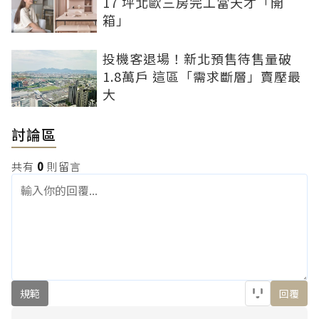
17 坪北歐三房完工當天才「開
箱」
投機客退場！新北預售待售量破
1.8萬戶 這區「需求斷層」賣壓最
大
討論區
共有
0
則留言
規範
回覆