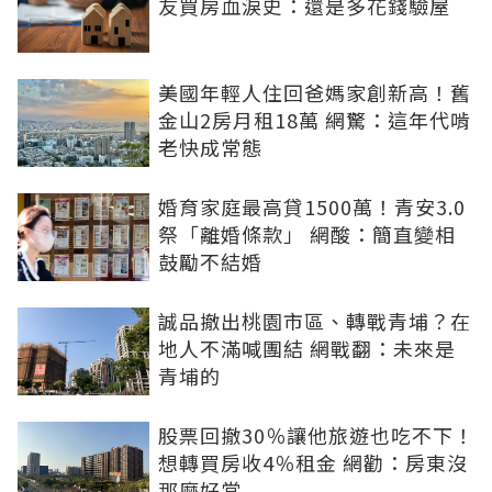
友買房血淚史：還是多花錢驗屋
美國年輕人住回爸媽家創新高！舊
金山2房月租18萬 網驚：這年代啃
老快成常態
婚育家庭最高貸1500萬！青安3.0
祭「離婚條款」 網酸：簡直變相
鼓勵不結婚
誠品撤出桃園市區、轉戰青埔？在
地人不滿喊團結 網戰翻：未來是
青埔的
股票回撤30％讓他旅遊也吃不下！
想轉買房收4％租金 網勸：房東沒
那麼好當