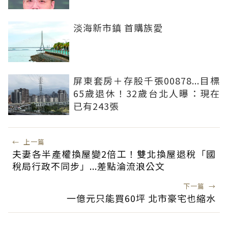
淡海新市鎮 首購族愛
屏東套房＋存股千張00878...目標
65歲退休！32歲台北人曝：現在
已有243張
←
上一篇
夫妻各半產權換屋變2倍工！雙北換屋退稅「國
稅局行政不同步」...差點淪流浪公文
下一篇
→
一億元只能買60坪 北市豪宅也縮水