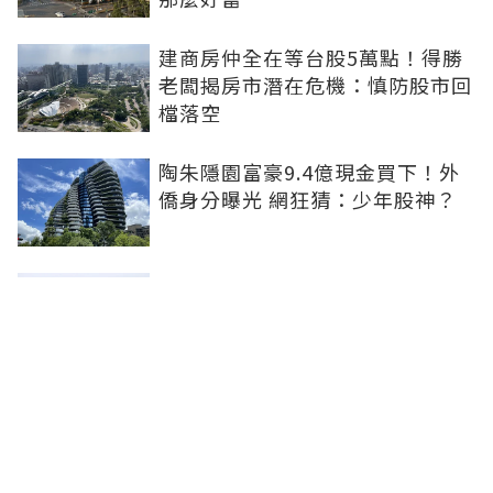
建商房仲全在等台股5萬點！得勝
老闆揭房市潛在危機：慎防股市回
檔落空
陶朱隱園富豪9.4億現金買下！外
僑身分曝光 網狂猜：少年股神？
樹林哪值得住、適合投資？網研究
一年排出前三名：北大特區勝出
雙北房價6月全面轉強！信義房價
指數出爐 台北市年漲逾6％、新北
轉正成長