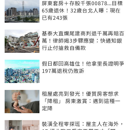
屏東套房＋存股千張00878...目標
65歲退休！32歲台北人曝：現在
已有243張
基泰大直爛尾建商判退千萬再賠百
萬！律師揭3步驟應變：快通知銀
行止付搶救自備款
假日都回高雄住！他拿里長證明爭
197萬退稅仍敗訴
租屋處亮到發光！優質房客想求
「降租」 房東激賞：遇到這種一
定降
裝潢全程零探班：屋主人在海外，