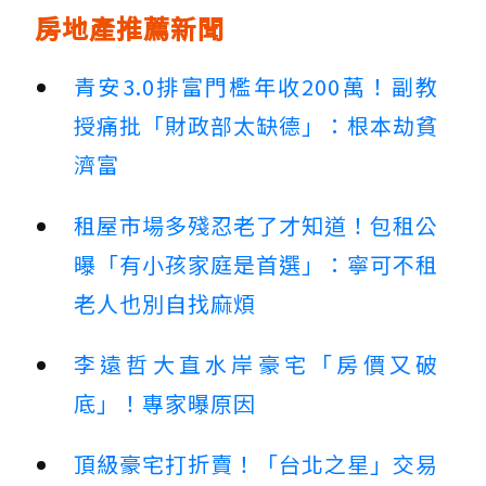
房地產推薦新聞
青安3.0排富門檻年收200萬！副教
授痛批「財政部太缺德」：根本劫貧
濟富
租屋市場多殘忍老了才知道！包租公
曝「有小孩家庭是首選」：寧可不租
老人也別自找麻煩
李遠哲大直水岸豪宅「房價又破
底」！專家曝原因
頂級豪宅打折賣！「台北之星」交易