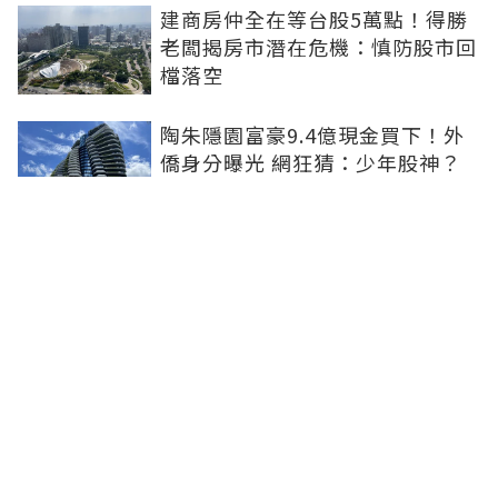
建商房仲全在等台股5萬點！得勝
老闆揭房市潛在危機：慎防股市回
檔落空
陶朱隱園富豪9.4億現金買下！外
僑身分曝光 網狂猜：少年股神？
樹林哪值得住、適合投資？網研究
一年排出前三名：北大特區勝出
雙北房價6月全面轉強！信義房價
指數出爐 台北市年漲逾6％、新北
轉正成長