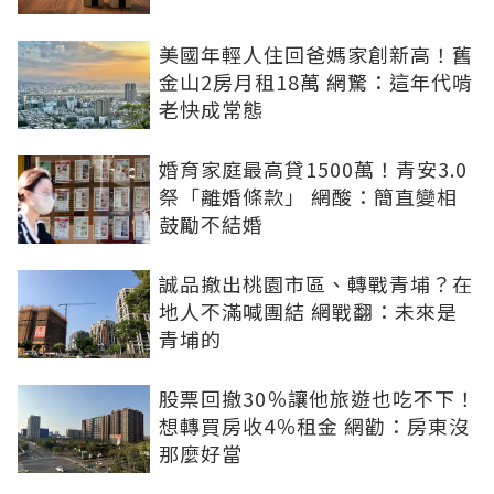
美國年輕人住回爸媽家創新高！舊
金山2房月租18萬 網驚：這年代啃
老快成常態
婚育家庭最高貸1500萬！青安3.0
祭「離婚條款」 網酸：簡直變相
鼓勵不結婚
誠品撤出桃園市區、轉戰青埔？在
地人不滿喊團結 網戰翻：未來是
青埔的
股票回撤30％讓他旅遊也吃不下！
想轉買房收4％租金 網勸：房東沒
那麼好當