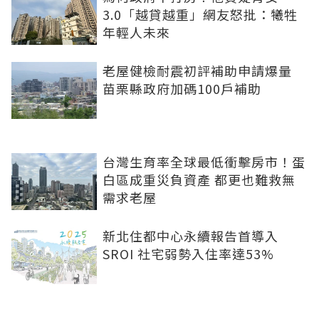
3.0「越貸越重」網友怒批：犧牲
年輕人未來
老屋健檢耐震初評補助申請爆量
苗栗縣政府加碼100戶補助
台灣生育率全球最低衝擊房市！蛋
白區成重災負資產 都更也難救無
需求老屋
新北住都中心永續報告首導入
SROI 社宅弱勢入住率達53%