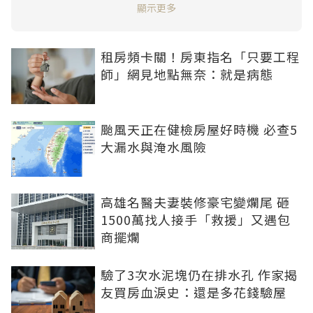
走到疲乏。而且住在淡水的人素質低、鄰居
顯示更多
租房頻卡關！房東指名「只要工程
師」網見地點無奈：就是病態
颱風天正在健檢房屋好時機 必查5
大漏水與淹水風險
高雄名醫夫妻裝修豪宅變爛尾 砸
1500萬找人接手「救援」又遇包
商擺爛
驗了3次水泥塊仍在排水孔 作家揭
友買房血淚史：還是多花錢驗屋