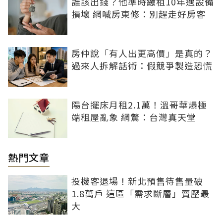
誰該出錢？他準時繳租10年遇設備
損壞 網喊房東修：別趕走好房客
房仲說「有人出更高價」是真的？
過來人拆解話術：假競爭製造恐慌
陽台擺床月租2.1萬！溫哥華爆極
端租屋亂象 網驚：台灣真天堂
熱門文章
投機客退場！新北預售待售量破
1.8萬戶 這區「需求斷層」賣壓最
大