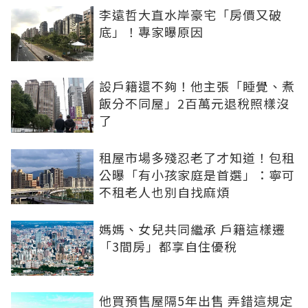
李遠哲大直水岸豪宅「房價又破
底」！專家曝原因
設戶籍還不夠！他主張「睡覺、煮
飯分不同屋」2百萬元退稅照樣沒
了
租屋市場多殘忍老了才知道！包租
公曝「有小孩家庭是首選」：寧可
不租老人也別自找麻煩
媽媽、女兒共同繼承 戶籍這樣遷
「3間房」都享自住優稅
他買預售屋隔5年出售 弄錯這規定