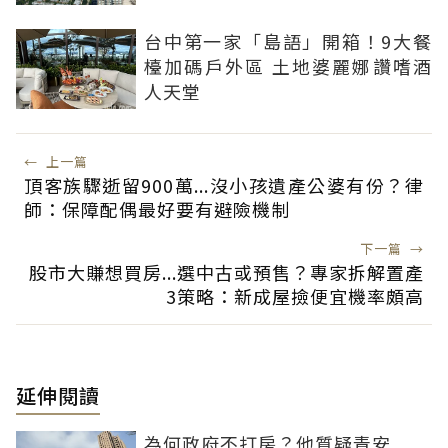
台中第一家「島語」開箱！9大餐
檯加碼戶外區 土地婆麗娜讚嗜酒
人天堂
←
上一篇
頂客族驟逝留900萬...沒小孩遺產公婆有份？律
師：保障配偶最好要有避險機制
下一篇
→
股市大賺想買房...選中古或預售？專家拆解置產
3策略：新成屋撿便宜機率頗高
延伸閱讀
為何政府不打房？他質疑青安