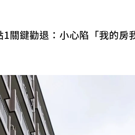
點1關鍵勸退：小心陷「我的房