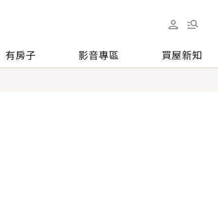
有房子
影音專區
買屋新知