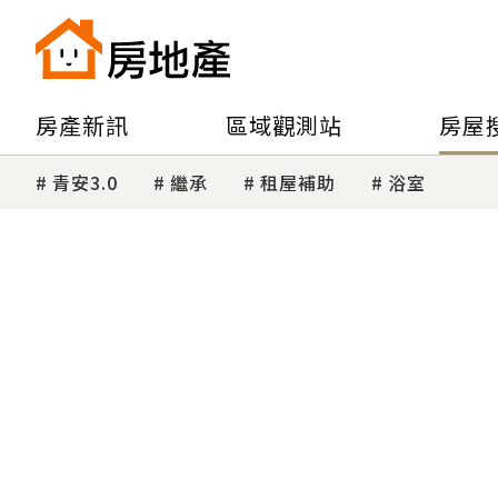
房產新訊
區域觀測站
房屋
青安3.0
繼承
租屋補助
浴室