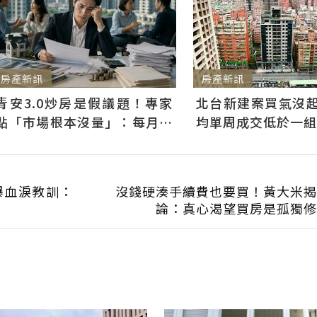
房產新訊
房產新訊
青安3.0炒房是假議題！專家
北台新建案買氣沒起
點「市場根本沒量」：每月多
均單周成交低於一組
3千利息不會影響買房意願
曝血淚教訓：
沒錢硬湊手續費也要買！黃大米揭
論：真心渴望買房是孤獨修