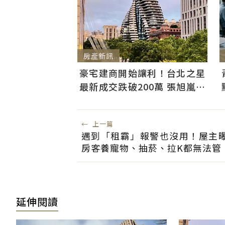
房產新訊
豪宅建商開始讓利！台北之星
最新成交跌破200萬 張旭嵐：
市場盤整下豪宅降價競爭
←
上一篇
遇到「租霸」報警也沒用！屋主
房客養寵物、抽菸、拉K都無法管
延伸閱讀