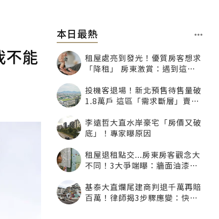
本日最熱
我不能
租屋處亮到發光！優質房客想求
「降租」 房東激賞：遇到這種
一定降
投機客退場！新北預售待售量破
1.8萬戶 這區「需求斷層」賣壓
最大
李遠哲大直水岸豪宅「房價又破
底」！專家曝原因
租屋退租點交...房東房客觀念大
不同！3大爭端曝：牆面油漆、
沙發賠償最常鬧翻
基泰大直爛尾建商判退千萬再賠
百萬！律師揭3步驟應變：快通
知銀行止付搶救自備款