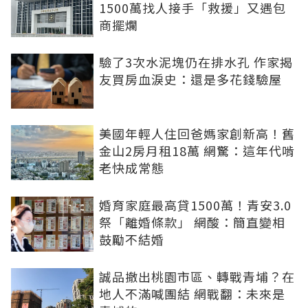
1500萬找人接手「救援」又遇包
商擺爛
驗了3次水泥塊仍在排水孔 作家揭
友買房血淚史：還是多花錢驗屋
美國年輕人住回爸媽家創新高！舊
金山2房月租18萬 網驚：這年代啃
老快成常態
婚育家庭最高貸1500萬！青安3.0
祭「離婚條款」 網酸：簡直變相
鼓勵不結婚
誠品撤出桃園市區、轉戰青埔？在
地人不滿喊團結 網戰翻：未來是