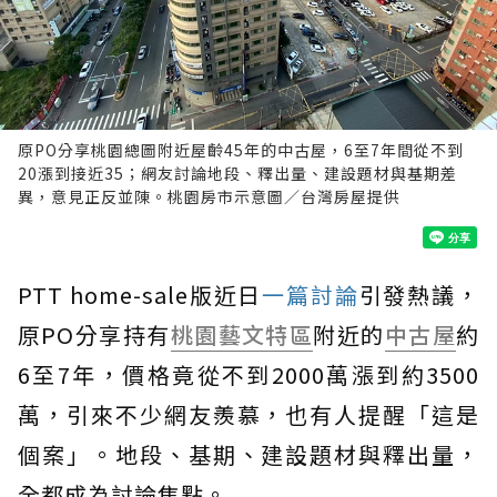
原PO分享桃園總圖附近屋齡45年的中古屋，6至7年間從不到
20漲到接近35；網友討論地段、釋出量、建設題材與基期差
異，意見正反並陳。桃園房市示意圖／台灣房屋提供
PTT home-sale版近日
一篇討論
引發熱議，
原PO分享持有
桃園
藝文特區
附近的
中古屋
約
6至7年，價格竟從不到2000萬漲到約3500
萬，引來不少網友羨慕，也有人提醒「這是
個案」。地段、基期、建設題材與釋出量，
全都成為討論焦點。