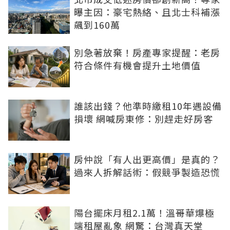
曝主因：豪宅熱絡、且北士科補漲
飆到160萬
別急著放棄！房產專家提醒：老房
符合條件有機會提升土地價值
誰該出錢？他準時繳租10年遇設備
損壞 網喊房東修：別趕走好房客
房仲說「有人出更高價」是真的？
過來人拆解話術：假競爭製造恐慌
陽台擺床月租2.1萬！溫哥華爆極
端租屋亂象 網驚：台灣真天堂