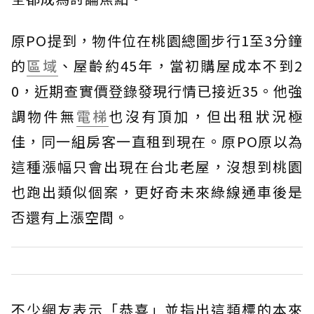
原PO提到，物件位在桃園總圖步行1至3分鐘
的
區域
、屋齡約45年，當初購屋成本不到2
0，近期查實價登錄發現行情已接近35。他強
調物件無
電梯
也沒有頂加，但出租狀況極
佳，同一組房客一直租到現在。原PO原以為
這種漲幅只會出現在台北老屋，沒想到桃園
也跑出類似個案，更好奇未來綠線通車後是
否還有上漲空間。
不少網友表示「恭喜」並指出這類標的本來