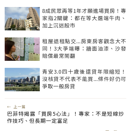
8成民眾再等1年才願進場買房！專
家指2關鍵：都在等大選端牛肉、
加上沉迷股市
租屋退租點交...房東房客觀念大不
同！3大爭端曝：牆面油漆、沙發
賠償最常鬧翻
青安3.0四十歲後還貸年限縮短！
沒核貸不代表不能買...條件好仍可
爭取一般房貸
←
上一篇
巴菲特揭露「買房5心法」！專家：不是短線炒
作技巧、但長期一定富足