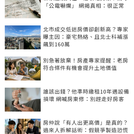
「公電嚇爛」 網揭真相：很正常
北市成交低迷房價卻創新高？專家
曝主因：豪宅熱絡、且北士科補漲
飆到160萬
別急著放棄！房產專家提醒：老房
符合條件有機會提升土地價值
誰該出錢？他準時繳租10年遇設備
損壞 網喊房東修：別趕走好房客
房仲說「有人出更高價」是真的？
過來人拆解話術：假競爭製造恐慌