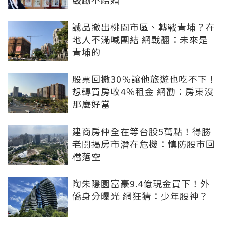
誠品撤出桃園市區、轉戰青埔？在
地人不滿喊團結 網戰翻：未來是
青埔的
股票回撤30％讓他旅遊也吃不下！
想轉買房收4％租金 網勸：房東沒
那麼好當
建商房仲全在等台股5萬點！得勝
老闆揭房市潛在危機：慎防股市回
檔落空
陶朱隱園富豪9.4億現金買下！外
僑身分曝光 網狂猜：少年股神？