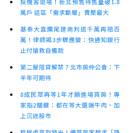
投機客退場！新北預售待售量破1.8
萬戶 這區「需求斷層」賣壓最大
基泰大直爛尾建商判退千萬再賠百
萬！律師揭3步驟應變：快通知銀行
止付搶救自備款
第二屋限貸解禁？北市房仲公會：下
半年可期待
8成民眾再等1年才願進場買房！專
家指2關鍵：都在等大選端牛肉、加
上沉迷股市
租屋處亮到發光！優質房客想求「降