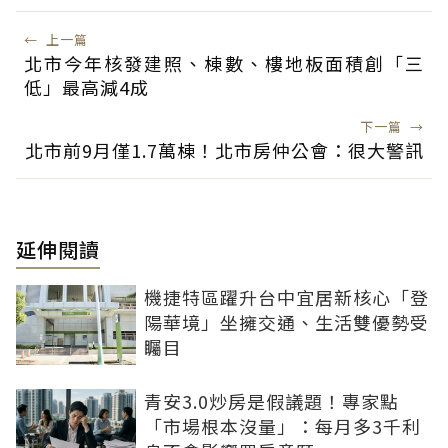
←
上一篇
北市今年核發建照、棟數、樓地板面積創「三
低」最高減4成
下一篇
→
北市前9月僅1.7萬棟！北市房仲公會：很大警訊
延伸閱讀
機捷特區躍升台中宜居新核心「登
陽華境」坐擁交通、生活雙優勢受
矚目
青安3.0炒房是假議題！專家點
「市場根本沒量」：每月多3千利