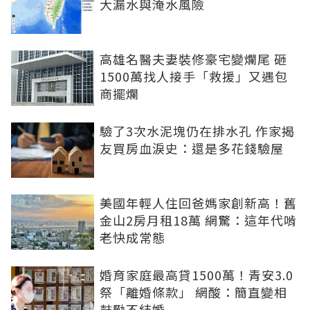
大漏水與淹水風險
高雄名醫夫妻裝修豪宅變爛尾 砸
1500萬找人接手「救援」又遇包
商擺爛
驗了3次水泥塊仍在排水孔 作家揭
友買房血淚史：還是多花錢驗屋
美國年輕人住回爸媽家創新高！舊
金山2房月租18萬 網驚：這年代啃
老快成常態
婚育家庭最高貸1500萬！青安3.0
祭「離婚條款」 網酸：簡直變相
鼓勵不結婚