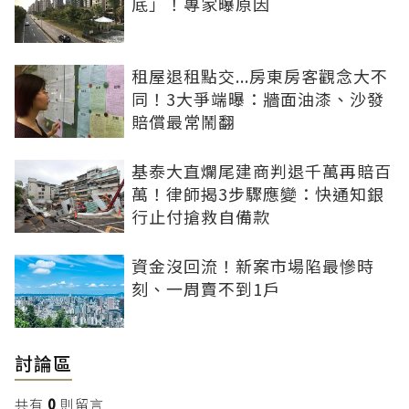
底」！專家曝原因
租屋退租點交...房東房客觀念大不
同！3大爭端曝：牆面油漆、沙發
賠償最常鬧翻
基泰大直爛尾建商判退千萬再賠百
萬！律師揭3步驟應變：快通知銀
行止付搶救自備款
資金沒回流！新案市場陷最慘時
刻、一周賣不到1戶
討論區
共有
0
則留言