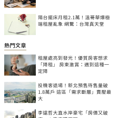
陽台擺床月租2.1萬！溫哥華爆極
端租屋亂象 網驚：台灣真天堂
熱門文章
租屋處亮到發光！優質房客想求
「降租」 房東激賞：遇到這種一
定降
投機客退場！新北預售待售量破
1.8萬戶 這區「需求斷層」賣壓最
大
李遠哲大直水岸豪宅「房價又破